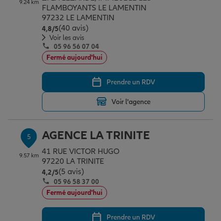
9.24 km
FLAMBOYANTS LE LAMENTIN
97232 LE LAMENTIN
(40 avis)
Note de 4.8 sur 5
4,8
/5
Voir les avis
05 96 56 07 04
Fermé aujourd'hui
Prendre un RDV
Voir l'agence
AGENCE LA TRINITE
5
41 RUE VICTOR HUGO
9.57 km
97220 LA TRINITE
(5 avis)
Note de 4.2 sur 5
4,2
/5
05 96 58 37 00
Fermé aujourd'hui
Prendre un RDV