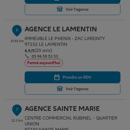
Voir l'agence
AGENCE LE LAMENTIN
6
IMMEUBLE LE PHENIX - ZAC LAREINTY
10.81 km
97232 LE LAMENTIN
(20 avis)
Note de 4.9 sur 5
4,9
/5
05 96 50 53 53
Fermé aujourd'hui
Prendre un RDV
Voir l'agence
AGENCE SAINTE MARIE
7
CENTRE COMMERCIAL RUBINEL – QUARTIER
12.2 km
UNION
97230 SAINTE MARIE