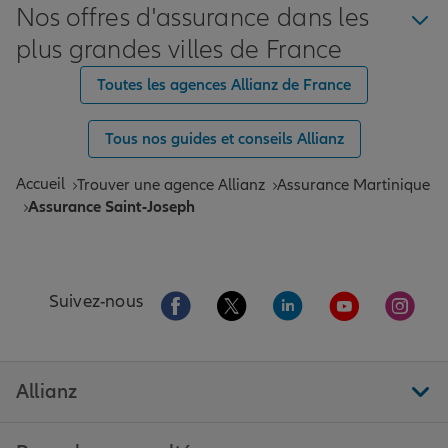
Nos offres d'assurance dans les
plus grandes villes de France
Toutes les agences Allianz de France
Tous nos guides et conseils Allianz
Accueil
Trouver une agence Allianz
Assurance Martinique
Assurance Saint-Joseph
Aller sur la page Facebook de Allianz
Aller sur la page Twitter de All
Aller sur la page Linke
Aller sur la pa
Aller 
Suivez-nous
Allianz