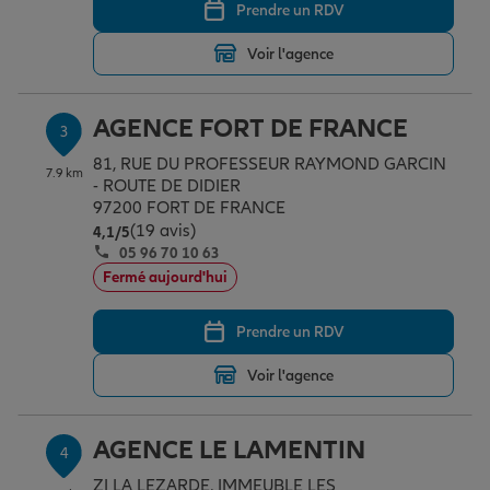
Prendre un RDV
Voir l'agence
Garantie des accidents de la vie
AGENCE FORT DE FRANCE
3
Assurance scolaire
81, RUE DU PROFESSEUR RAYMOND GARCIN
7.9 km
- ROUTE DE DIDIER
97200 FORT DE FRANCE
(19 avis)
Protection juridique
Note de 4.1 sur 5
4,1
/5
05 96 70 10 63
Fermé aujourd'hui
Retraite
Prendre un RDV
Voir l'agence
Tous nos devis d'assurance
AGENCE LE LAMENTIN
4
ZI LA LEZARDE, IMMEUBLE LES