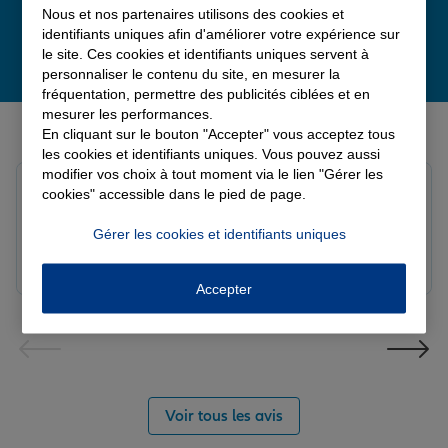
Nous et nos partenaires utilisons des cookies et
identifiants uniques afin d'améliorer votre expérience sur
le site. Ces cookies et identifiants uniques servent à
personnaliser le contenu du site, en mesurer la
fréquentation, permettre des publicités ciblées et en
mesurer les performances.
Derniers avis de nos agences Allianz
En cliquant sur le bouton "Accepter" vous acceptez tous
les cookies et identifiants uniques. Vous pouvez aussi
modifier vos choix à tout moment via le lien "Gérer les
Yayaya M.
cookies" accessible dans le pied de page.
Note de 5 sur 5
Le 07/08/2026 - Agence NANTERRE
Gérer les cookies et identifiants uniques
Merci à Madi pour son écoute et ces conseils précieux.
Réactif et efficace le service impeccable
Accepter
Voir tous les avis