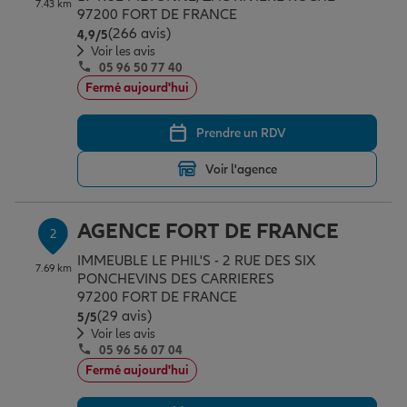
7.43 km
Épargne & retraite
Assurance emprunteur
Prévoyance et dépendance
Protection de la famille
97200 FORT DE FRANCE
(266 avis)
Note de 4.9 sur 5
4,9
/5
Voir les avis
05 96 50 77 40
Vos projets
Assurance animal de compagnie
Protection juridique
Plan épargne retraite
Fermé aujourd'hui
Prendre un RDV
Conseil assurance
Assurance vie
Partir en vacances
Voir l'agence
Outre-mer
Placements financiers
Déménager
AGENCE FORT DE FRANCE
2
IMMEUBLE LE PHIL'S - 2 RUE DES SIX
7.69 km
Professionnels
Investissements immobiliers
Changer de voiture
Assurance auto
PONCHEVINS DES CARRIERES
97200 FORT DE FRANCE
(29 avis)
Note de 5 sur 5
5
/5
Voir les avis
Allianz en France
Transmission
Départ à la retraite
Assurance habitation
05 96 56 07 04
Fermé aujourd'hui
Préparer l’avenir
Le Pack Famille