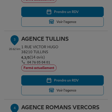
Prendre un RDV
Garantie des accidents de la vie
Voir l'agence
Assurance scolaire
AGENCE TULLINS
3
1 RUE VICTOR HUGO
20.62 km
38210 TULLINS
Protection juridique
(14 avis)
Note de 4.3 sur 5
4,3
/5
04 76 05 04 01
Fermé actuellement
Retraite
Prendre un RDV
Tous nos devis d'assurance
Voir l'agence
AGENCE ROMANS VERCORS
4