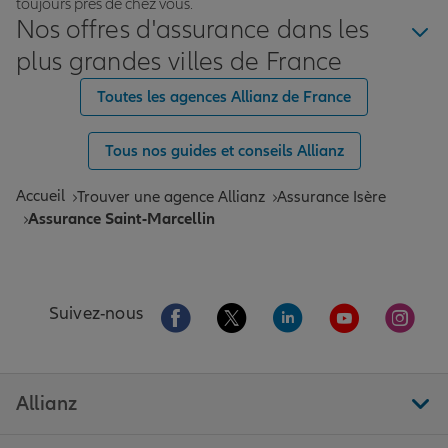
toujours près de chez vous.
Nos offres d'assurance dans les
plus grandes villes de France
Toutes les agences Allianz de France
Tous nos guides et conseils Allianz
Accueil
Trouver une agence Allianz
Assurance Isère
Assurance Saint-Marcellin
Aller sur la page Facebook de Allianz
Aller sur la page Twitter de All
Aller sur la page Linke
Aller sur la pa
Aller 
Suivez-nous
Allianz