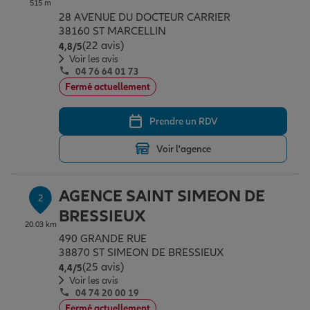
515 m
Épargne & retraite
Assurance emprunteur
Prévoyance et dépendance
Protection de la famille
28 AVENUE DU DOCTEUR CARRIER
38160 ST MARCELLIN
(22 avis)
Note de 4.8 sur 5
4,8
/5
Vos projets
Assurance animal de compagnie
Protection juridique
Plan épargne retraite
Voir les avis
04 76 64 01 73
Fermé actuellement
Conseil assurance
Assurance vie
Partir en vacances
Prendre un RDV
Voir l'agence
Outre-mer
Placements financiers
Déménager
AGENCE SAINT SIMEON DE
2
Professionnels
Investissements immobiliers
Changer de voiture
Assurance auto
BRESSIEUX
20.03 km
490 GRANDE RUE
38870 ST SIMEON DE BRESSIEUX
Allianz en France
Transmission
Départ à la retraite
Assurance habitation
(25 avis)
Note de 4.4 sur 5
4,4
/5
Voir les avis
04 74 20 00 19
Préparer l’avenir
Le Pack Famille
Fermé actuellement