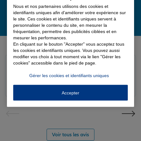
Nous et nos partenaires utilisons des cookies et
identifiants uniques afin d'améliorer votre expérience sur
le site. Ces cookies et identifiants uniques servent à
personnaliser le contenu du site, en mesurer la
fréquentation, permettre des publicités ciblées et en
mesurer les performances.
Derniers avis de nos agences Allianz
En cliquant sur le bouton "Accepter" vous acceptez tous
les cookies et identifiants uniques. Vous pouvez aussi
modifier vos choix à tout moment via le lien "Gérer les
Yori A.
cookies" accessible dans le pied de page.
Note de 5 sur 5
Le 05/08/2026 - Agence FORT DE FRANCE
Gérer les cookies et identifiants uniques
Accepter
Voir tous les avis