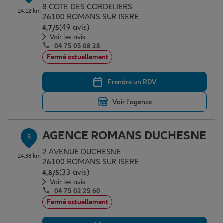
8 COTE DES CORDELIERS
24.12 km
26100 ROMANS SUR ISERE
(49 avis)
Note de 4.7 sur 5
4,7
/5
Voir les avis
04 75 05 08 28
Fermé actuellement
Prendre un RDV
Voir l'agence
AGENCE ROMANS DUCHESNE
5
2 AVENUE DUCHESNE
24.38 km
26100 ROMANS SUR ISERE
(33 avis)
Note de 4.8 sur 5
4,8
/5
Voir les avis
04 75 02 25 60
Fermé actuellement