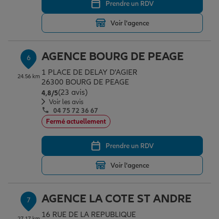
Prendre un RDV
Voir l'agence
AGENCE BOURG DE PEAGE
6
1 PLACE DE DELAY D'AGIER
24.56 km
26300 BOURG DE PEAGE
(23 avis)
Note de 4.8 sur 5
4,8
/5
Voir les avis
04 75 72 36 67
Fermé actuellement
Prendre un RDV
Voir l'agence
AGENCE LA COTE ST ANDRE
7
16 RUE DE LA REPUBLIQUE
27.17 km