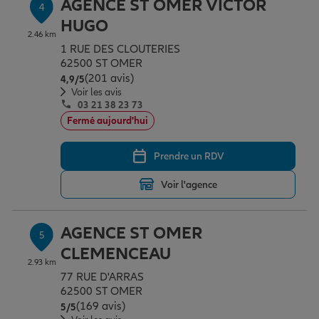
AGENCE ST OMER VICTOR
4
HUGO
2.46 km
1 RUE DES CLOUTERIES
62500 ST OMER
(201 avis)
Note de 4.9 sur 5
4,9
/5
Voir les avis
03 21 38 23 73
Fermé aujourd'hui
Prendre un RDV
Voir l'agence
AGENCE ST OMER
5
CLEMENCEAU
2.93 km
77 RUE D'ARRAS
62500 ST OMER
(169 avis)
Note de 5 sur 5
5
/5