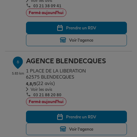
Voir les avis
03 21 38 09 41
Fermé aujourd'hui
Prendre un RDV
Voir l'agence
AGENCE BLENDECQUES
6
1 PLACE DE LA LIBERATION
5.83 km
62575 BLENDECQUES
(22 avis)
Note de 4.8 sur 5
4,8
/5
Voir les avis
03 21 88 20 80
Fermé aujourd'hui
Prendre un RDV
Voir l'agence