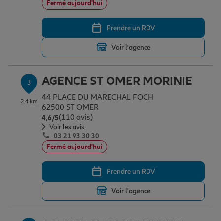
Fermé aujourd'hui
Prendre un RDV
Garantie des accidents de la vie
Voir l'agence
Assurance scolaire
AGENCE ST OMER MORINIE
3
44 PLACE DU MARECHAL FOCH
2.4 km
Protection juridique
62500 ST OMER
(110 avis)
Note de 4.6 sur 5
4,6
/5
Voir les avis
03 21 93 30 30
Retraite
Fermé aujourd'hui
Prendre un RDV
Tous nos devis d'assurance
Voir l'agence