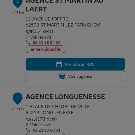
AGENCE ST MARTIN AU
1
Épargne & retraite
Assurance emprunteur
Prévoyance et dépendance
Protection de la famille
LAERT
1.47 km
13 AVENUE JOFFRE
62500 ST MARTIN LEZ TATINGHEM
Vos projets
Assurance animal de compagnie
Protection juridique
Plan épargne retraite
(114 avis)
Note de 5 sur 5
5
/5
Voir les avis
03 21 88 54 54
Conseil assurance
Assurance vie
Partir en vacances
Fermé aujourd'hui
Prendre un RDV
Outre-mer
Placements financiers
Déménager
Voir l'agence
Professionnels
Investissements immobiliers
Changer de voiture
Assurance auto
AGENCE LONGUENESSE
2
1 PLACE DE L'HOTEL DE VILLE
2.32 km
Allianz en France
Transmission
Départ à la retraite
Assurance habitation
62219 LONGUENESSE
(173 avis)
Note de 4.9 sur 5
4,9
/5
Voir les avis
03 21 93 60 31
Préparer l’avenir
Le Pack Famille