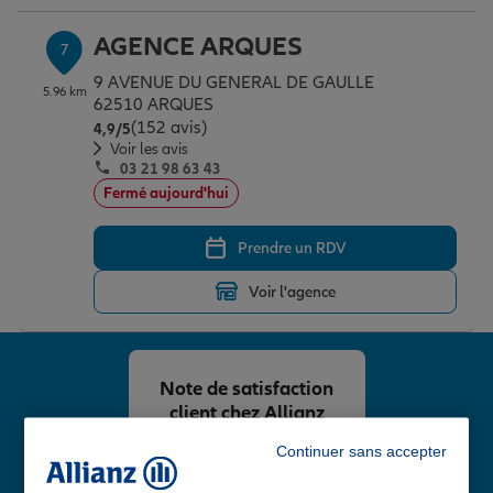
AGENCE ARQUES
7
9 AVENUE DU GENERAL DE GAULLE
5.96 km
62510 ARQUES
(152 avis)
Note de 4.9 sur 5
4,9
/5
Voir les avis
03 21 98 63 43
Fermé aujourd'hui
Prendre un RDV
Voir l'agence
Note de satisfaction
client chez Allianz
4,8
/5
Continuer sans accepter
Note de 4.8 sur 5