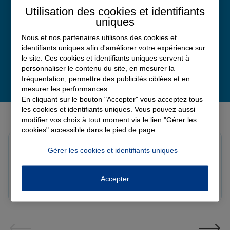
Avis Google
Utilisation des cookies et identifiants
uniques
Nous et nos partenaires utilisons des cookies et
identifiants uniques afin d'améliorer votre expérience sur
le site. Ces cookies et identifiants uniques servent à
personnaliser le contenu du site, en mesurer la
fréquentation, permettre des publicités ciblées et en
mesurer les performances.
En cliquant sur le bouton "Accepter" vous acceptez tous
les cookies et identifiants uniques. Vous pouvez aussi
Derniers avis de nos agences Allianz
modifier vos choix à tout moment via le lien "Gérer les
cookies" accessible dans le pied de page.
Louis M.
Gérer les cookies et identifiants uniques
Note de 5 sur 5
Le 08/08/2026 - Agence PAVILLY
Bon suivi de mon sinistre, merci
Accepter