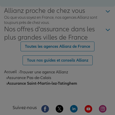
Allianz proche de chez vous
Où que vous soyez en France, nos agences Allianz sont
toujours près de chez vous.
Nos offres d'assurance dans les
plus grandes villes de France
Toutes les agences Allianz de France
Tous nos guides et conseils Allianz
Accueil
Trouver une agence Allianz
Assurance Pas-de-Calais
Assurance Saint-Martin-lez-Tatinghem
Aller sur la page Facebook de Allianz
Aller sur la page Twitter de All
Aller sur la page Linke
Aller sur la pa
Aller 
Suivez-nous