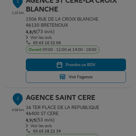
AGENCE ST CERE-LA CROIX
1
Épargne & retraite
Assurance emprunteur
Prévoyance et dépendance
Protection de la famille
BLANCHE
1.22 km
1506 RUE DE LA CROIX BLANCHE
46130 BRETENOUX
Vos projets
Assurance animal de compagnie
Protection juridique
Plan épargne retraite
(73 avis)
Note de 4.8 sur 5
4,8
/5
Voir les avis
05 65 10 32 00
Conseil assurance
Assurance vie
Partir en vacances
Ouvert
09:00 - 12:00 et 14:00 - 18:00
Prendre un RDV
Outre-mer
Placements financiers
Déménager
Voir l'agence
Professionnels
Investissements immobiliers
Changer de voiture
Assurance auto
AGENCE SAINT CERE
2
16 TER PLACE DE LA REPUBLIQUE
4.58 km
Allianz en France
Transmission
Départ à la retraite
Assurance habitation
46400 ST CERE
(53 avis)
Note de 4.9 sur 5
4,9
/5
Voir les avis
05 65 38 22 39
Préparer l’avenir
Le Pack Famille