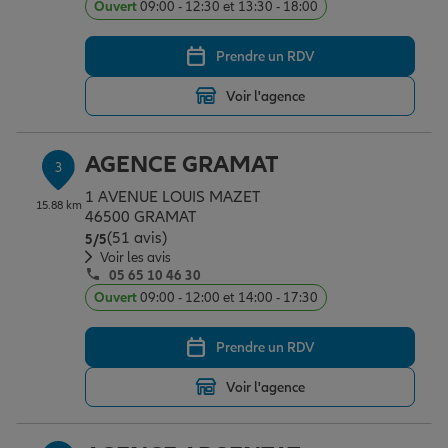
Ouvert
09:00 - 12:30 et 13:30 - 18:00
Prendre un RDV
Garantie des accidents de la vie
Voir l'agence
Assurance scolaire
AGENCE GRAMAT
3
1 AVENUE LOUIS MAZET
15.88 km
Protection juridique
46500 GRAMAT
(51 avis)
Note de 5 sur 5
5
/5
Voir les avis
05 65 10 46 30
Retraite
Ouvert
09:00 - 12:00 et 14:00 - 17:30
Prendre un RDV
Tous nos devis d'assurance
Voir l'agence