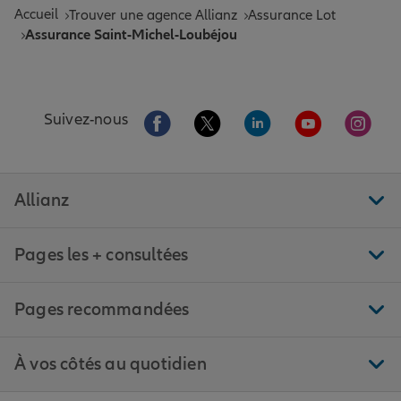
Accueil
Trouver une agence Allianz
Assurance Lot
Assurance Saint-Michel-Loubéjou
Aller sur la page Facebook de Allianz
Aller sur la page Twitter de All
Aller sur la page Linke
Aller sur la pa
Aller 
Suivez-nous
Allianz
Pages les + consultées
Pages recommandées
À vos côtés au quotidien