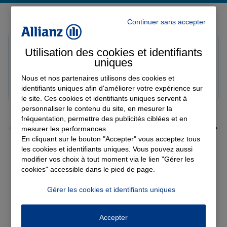
Derniers avis de nos agences Allianz
Continuer sans accepter
louna p.
Utilisation des cookies et identifiants
Note de 5 sur 5
uniques
Le 06/08/2026 - Agence SOURDEVAL
Nous et nos partenaires utilisons des cookies et
identifiants uniques afin d'améliorer votre expérience sur
le site. Ces cookies et identifiants uniques servent à
personnaliser le contenu du site, en mesurer la
fréquentation, permettre des publicités ciblées et en
mesurer les performances.
En cliquant sur le bouton "Accepter" vous acceptez tous
les cookies et identifiants uniques. Vous pouvez aussi
modifier vos choix à tout moment via le lien "Gérer les
Voir tous les avis
cookies" accessible dans le pied de page.
Découvrez nos
Gérer les cookies et identifiants uniques
solutions d'assurance
Accepter