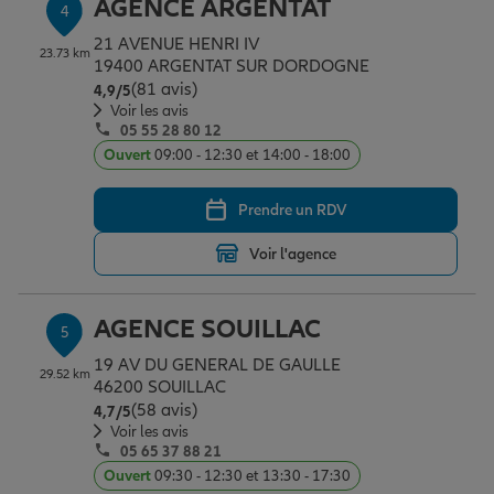
AGENCE ARGENTAT
4
21 AVENUE HENRI IV
23.73 km
19400 ARGENTAT SUR DORDOGNE
(81 avis)
Note de 4.9 sur 5
4,9
/5
Voir les avis
05 55 28 80 12
Ouvert
09:00 - 12:30 et 14:00 - 18:00
Prendre un RDV
Voir l'agence
AGENCE SOUILLAC
5
19 AV DU GENERAL DE GAULLE
29.52 km
46200 SOUILLAC
(58 avis)
Note de 4.7 sur 5
4,7
/5
Voir les avis
05 65 37 88 21
Ouvert
09:30 - 12:30 et 13:30 - 17:30