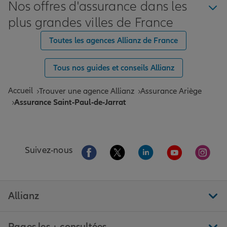
Nos offres d'assurance dans les
plus grandes villes de France
Toutes les agences Allianz de France
Tous nos guides et conseils Allianz
Accueil
Trouver une agence Allianz
Assurance Ariège
Assurance Saint-Paul-de-Jarrat
Aller sur la page Facebook de Allianz
Aller sur la page Twitter de All
Aller sur la page Linke
Aller sur la pa
Aller 
Suivez-nous
Allianz