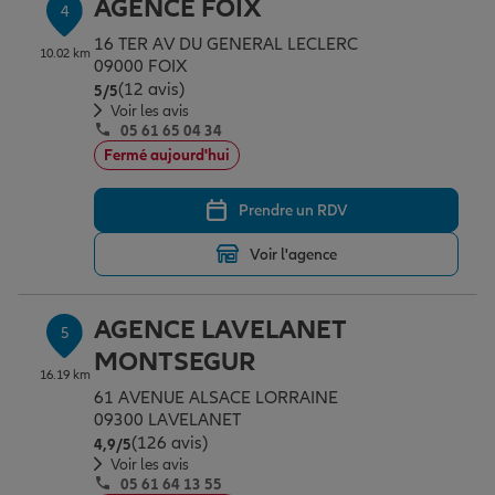
AGENCE FOIX
4
16 TER AV DU GENERAL LECLERC
10.02 km
09000 FOIX
(12 avis)
Note de 5 sur 5
5
/5
Voir les avis
05 61 65 04 34
Fermé aujourd'hui
Prendre un RDV
Voir l'agence
AGENCE LAVELANET
5
MONTSEGUR
16.19 km
61 AVENUE ALSACE LORRAINE
09300 LAVELANET
(126 avis)
Note de 4.9 sur 5
4,9
/5
Voir les avis
05 61 64 13 55