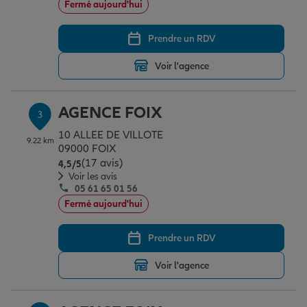
Fermé aujourd'hui
Prendre un RDV
Garantie des accidents de la vie
Voir l'agence
Assurance scolaire
AGENCE FOIX
3
10 ALLEE DE VILLOTE
9.22 km
Protection juridique
09000 FOIX
(17 avis)
Note de 4.5 sur 5
4,5
/5
Voir les avis
05 61 65 01 56
Retraite
Fermé aujourd'hui
Prendre un RDV
Tous nos devis d'assurance
Voir l'agence