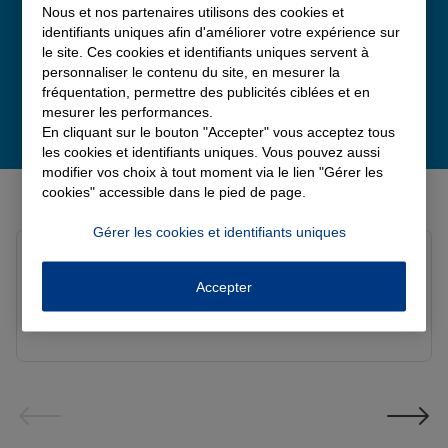
Nous et nos partenaires utilisons des cookies et
identifiants uniques afin d'améliorer votre expérience sur
le site. Ces cookies et identifiants uniques servent à
personnaliser le contenu du site, en mesurer la
fréquentation, permettre des publicités ciblées et en
mesurer les performances.
En cliquant sur le bouton "Accepter" vous acceptez tous
les cookies et identifiants uniques. Vous pouvez aussi
modifier vos choix à tout moment via le lien "Gérer les
Derniers avis de nos agences Allianz
cookies" accessible dans le pied de page.
Gérer les cookies et identifiants uniques
Louis M.
Note de 5 sur 5
Accepter
Le 08/08/2026 - Agence PAVILLY
Bon suivi de mon sinistre, merci