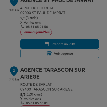
AGENCE ST PAUL DE JARRAT
1
Épargne & retraite
Assurance emprunteur
Prévoyance et dépendance
Protection de la famille
4 RUE DU FOURCAT
3.08 km
09000 ST PAUL DE JARRAT
(3 avis)
Note de 5 sur 5
5
/5
Vos projets
Assurance animal de compagnie
Protection juridique
Plan épargne retraite
Voir les avis
05 61 65 01 56
Fermé aujourd'hui
Conseil assurance
Assurance vie
Partir en vacances
Prendre un RDV
Voir l'agence
Outre-mer
Placements financiers
Déménager
AGENCE TARASCON SUR
2
Professionnels
Investissements immobiliers
Changer de voiture
Assurance auto
ARIEGE
7.77 km
ROUTE DE SARLAT
Allianz en France
Transmission
Départ à la retraite
Assurance habitation
09400 TARASCON SUR ARIEGE
(120 avis)
Note de 5 sur 5
5
/5
Voir les avis
05 61 05 60 81
Préparer l’avenir
Le Pack Famille