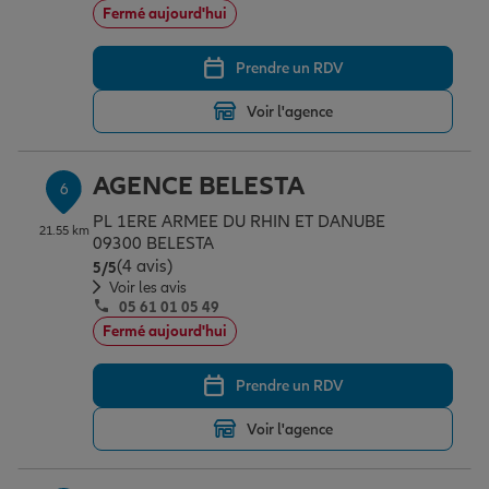
Fermé aujourd'hui
Prendre un RDV
Voir l'agence
AGENCE BELESTA
6
PL 1ERE ARMEE DU RHIN ET DANUBE
21.55 km
09300 BELESTA
(4 avis)
Note de 5 sur 5
5
/5
Voir les avis
05 61 01 05 49
Fermé aujourd'hui
Prendre un RDV
Voir l'agence