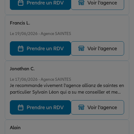
Prendre un RDV
Voir l'agence
Francis L.
Note de 5 sur 5
Le 19/06/2026 - Agence SAINTES
Prendre un RDV
Voir l'agence
Jonathan C.
Note de 5 sur 5
Le 17/06/2026 - Agence SAINTES
Je recommande vivement l'agence allianz de saintes en
particulier Sylvain Léon qui a su me conseiller et me
trouver un contrat adapté a mais besoin en un temps
record vous pouvez y allez les yeux fermés agence tres
Prendre un RDV
Voir l'agence
réactive et a l'écoute de ces adhérents. MERCI
ENCORE !!!!
Alain
Note de 5 sur 5