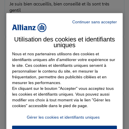
Je suis bien accueillis, bien conseillé et ils sont très
gentil
Continuer sans accepter
Prendre un RDV
Voir l'agence
Utilisation des cookies et identifiants
uniques
Vanina ..
Note de 5 sur 5
Nous et nos partenaires utilisons des cookies et
Le 20/02/2026 - Agence SAINTES
identifiants uniques afin d'améliorer votre expérience sur
Un grand merci à Sylvain pour son accompagnement
le site. Ces cookies et identifiants uniques servent à
en assurance RC pro : face à mon activité récente et
personnaliser le contenu du site, en mesurer la
méconnue, il s’est fortement investi pour trouver la
fréquentation, permettre des publicités ciblées et en
couverture la plus adaptée, avec réactivité et
Prendre un RDV
Voir l'agence
mesurer les performances.
professionnalisme. Merci également à Claire, tout
En cliquant sur le bouton "Accepter" vous acceptez tous
aussi efficace lorsqu’elle prend le relais en l’absence de
les cookies et identifiants uniques. Vous pouvez aussi
Sylvain. Très satisfaite également de mes contrats
modifier vos choix à tout moment via le lien "Gérer les
deborah l.
personnels. Je recommande vivement l’agence Allianz
cookies" accessible dans le pied de page.
Note de 5 sur 5
de Saintes : une équipe engagée, efficace et
Le 20/02/2026 - Agence SAINTES
Gérer les cookies et identifiants uniques
Merci à sylvain et toute l'équipe pour leur travail et
profondément humaine.
leur bienveillance . Service au top .