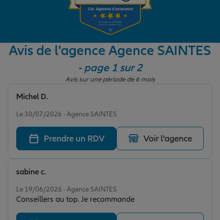
Garantie des accidents de la vie
Avis de l'agence Agence SAINTES
- page 1 sur 2
Assurance scolaire
Avis sur une période de 6 mois
Michel D.
Protection juridique
Note de 5 sur 5
Le 30/07/2026 - Agence SAINTES
Prendre un RDV
Voir l'agence
Retraite
sabine c.
Tous nos devis d'assurance
Note de 5 sur 5
Le 19/06/2026 - Agence SAINTES
Conseillers au top. Je recommande