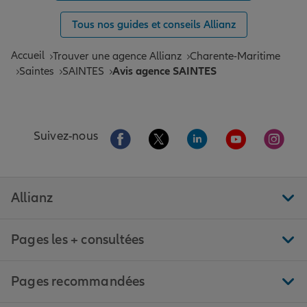
Tous nos guides et conseils Allianz
Accueil
Trouver une agence Allianz
Charente-Maritime
Saintes
SAINTES
Avis agence SAINTES
Aller sur la page Facebook de Allianz
Aller sur la page Twitter de All
Aller sur la page Linke
Aller sur la pa
Aller 
Suivez-nous
Allianz
Pages les + consultées
Pages recommandées