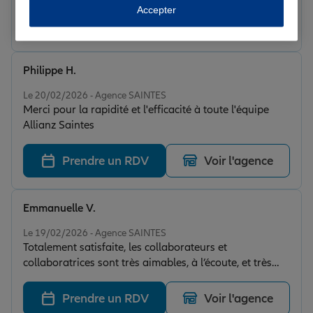
Accepter
Prendre un RDV
Voir l'agence
Philippe H.
Note de 5 sur 5
Le 20/02/2026 - Agence SAINTES
Merci pour la rapidité et l'efficacité à toute l'équipe
Allianz Saintes
Prendre un RDV
Voir l'agence
Emmanuelle V.
Note de 5 sur 5
Le 19/02/2026 - Agence SAINTES
Totalement satisfaite, les collaborateurs et
collaboratrices sont très aimables, à l’écoute, et très
souriants. Je traite principalement mes contrats avec
Sylvain. Je recommande très fortement cette agence.
Prendre un RDV
Voir l'agence