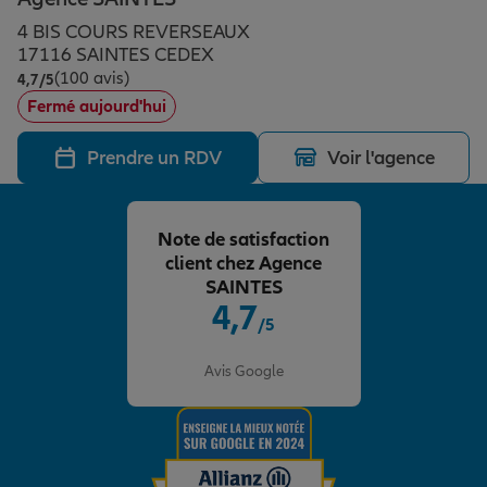
Épargne & retraite
Assurance emprunteur
Prévoyance et dépendance
Protection de la famille
4 BIS COURS REVERSEAUX
17116 SAINTES CEDEX
(100 avis)
Note de 4.7 sur 5
4,7
/5
Vos projets
Assurance animal de compagnie
Protection juridique
Plan épargne retraite
Fermé aujourd'hui
Prendre un RDV
Voir l'agence
Conseil assurance
Assurance vie
Partir en vacances
Note de satisfaction
Outre-mer
Placements financiers
Déménager
client chez Agence
SAINTES
4,7
/5
Professionnels
Investissements immobiliers
Changer de voiture
Assurance auto
Note de 4.7 sur 5
Avis Google
Allianz en France
Transmission
Départ à la retraite
Assurance habitation
Préparer l’avenir
Le Pack Famille