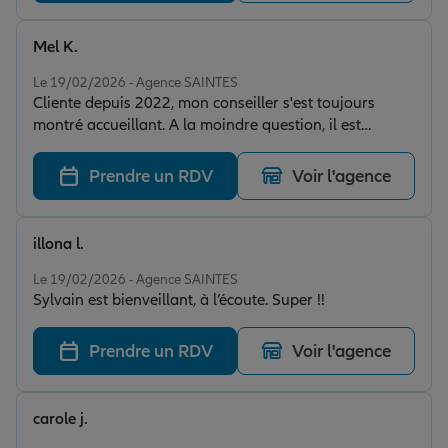
Mel K.
Note de 5 sur 5
Le 19/02/2026 - Agence SAINTES
Cliente depuis 2022, mon conseiller s'est toujours
montré accueillant. A la moindre question, il est
disponible et je sens bien qu'il est soucieux de ma
satisfaction. Les tarifs pratiqués sont vraiment corrects.
Prendre un RDV
Voir l'agence
Mon message peut sembler trop gentil, pourtant
sincère car j'ai connu bien d'autres enseignes qui sont
sympas mais juste au départ, histoire de vous faire
illona l.
signer... Et rapido tu n'es qu'un numéro ! Pas chez
Note de 5 sur 5
Allianz ! 👍
Le 19/02/2026 - Agence SAINTES
Sylvain est bienveillant, à l’écoute. Super !!
Prendre un RDV
Voir l'agence
carole j.
Note de 5 sur 5