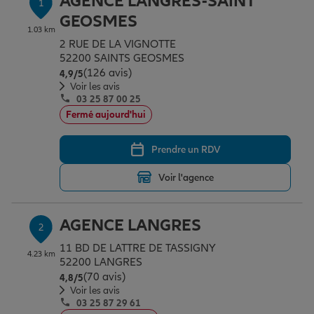
AGENCE LANGRES-SAINT
1
Épargne & retraite
Assurance emprunteur
Prévoyance et dépendance
Protection de la famille
GEOSMES
1.03 km
2 RUE DE LA VIGNOTTE
52200 SAINTS GEOSMES
Vos projets
Assurance animal de compagnie
Protection juridique
Plan épargne retraite
(126 avis)
Note de 4.9 sur 5
4,9
/5
Voir les avis
03 25 87 00 25
Conseil assurance
Assurance vie
Partir en vacances
Fermé aujourd'hui
Prendre un RDV
Outre-mer
Placements financiers
Déménager
Voir l'agence
Professionnels
Investissements immobiliers
Changer de voiture
Assurance auto
AGENCE LANGRES
2
11 BD DE LATTRE DE TASSIGNY
4.23 km
Allianz en France
Transmission
Départ à la retraite
Assurance habitation
52200 LANGRES
(70 avis)
Note de 4.8 sur 5
4,8
/5
Voir les avis
03 25 87 29 61
Préparer l’avenir
Le Pack Famille