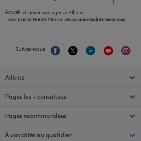
Accueil
Trouver une agence Allianz
Assurance Haute-Marne
Assurance Saints-Geosmes
Aller sur la page Facebook de Allianz
Aller sur la page Twitter de All
Aller sur la page Linke
Aller sur la pa
Aller 
Suivez-nous
Allianz
Pages les + consultées
Pages recommandées
À vos côtés au quotidien