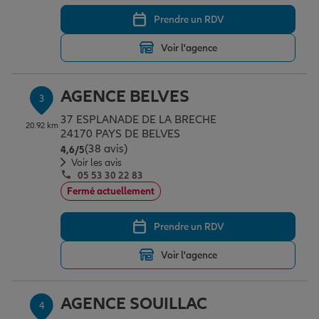
Prendre un RDV
Garantie des accidents de la vie
Voir l'agence
AGENCE BELVES
Assurance scolaire
3
37 ESPLANADE DE LA BRECHE
20.92 km
24170 PAYS DE BELVES
(38 avis)
Note de 4.6 sur 5
Protection juridique
4,6
/5
Voir les avis
05 53 30 22 83
Fermé actuellement
Retraite
Prendre un RDV
Tous nos devis d'assurance
Voir l'agence
AGENCE SOUILLAC
4