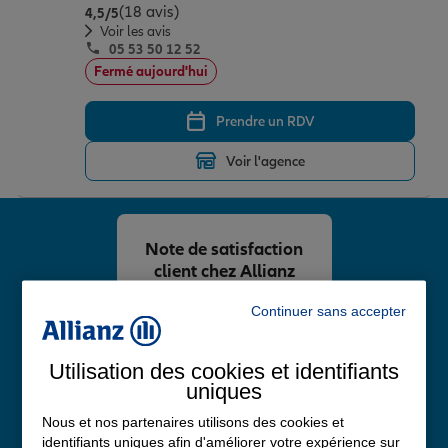
(18 avis)
Note de 4.5 sur 5
4,5
/5
Voir les avis
05 53 50 12 52
Fermé aujourd'hui
Prendre un RDV
Voir l'agence
Note de satisfaction
client chez Allianz
4,8
/5
Continuer sans accepter
Note de 4.8 sur 5
Avis Google
Utilisation des cookies et identifiants
uniques
Nous et nos partenaires utilisons des cookies et
identifiants uniques afin d'améliorer votre expérience sur