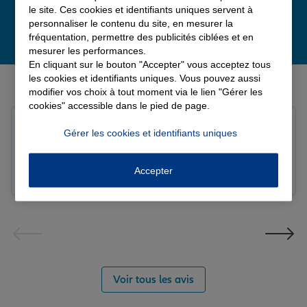
le site. Ces cookies et identifiants uniques servent à
personnaliser le contenu du site, en mesurer la
fréquentation, permettre des publicités ciblées et en
mesurer les performances.
En cliquant sur le bouton "Accepter" vous acceptez tous
Derniers avis de nos agences Allianz
les cookies et identifiants uniques. Vous pouvez aussi
modifier vos choix à tout moment via le lien "Gérer les
cookies" accessible dans le pied de page.
Yayaya M.
Gérer les cookies et identifiants uniques
Note de 5 sur 5
Le 07/08/2026 - Agence NANTERRE
Merci à Madi pour son écoute et ces conseils précieux.
Accepter
Réactif et efficace le service impeccable
Voir tous les avis