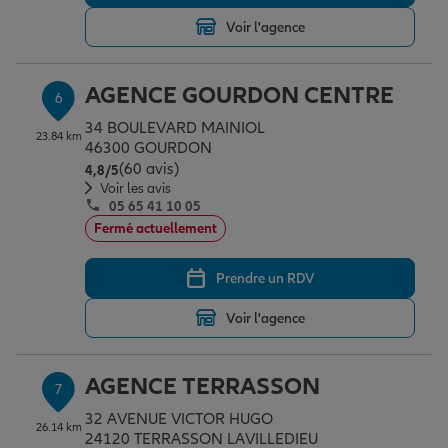
Voir l'agence
AGENCE GOURDON CENTRE
6
34 BOULEVARD MAINIOL
23.84 km
46300 GOURDON
(60 avis)
Note de 4.8 sur 5
4,8
/5
Voir les avis
05 65 41 10 05
Fermé actuellement
Prendre un RDV
Voir l'agence
AGENCE TERRASSON
7
32 AVENUE VICTOR HUGO
26.14 km
24120 TERRASSON LAVILLEDIEU