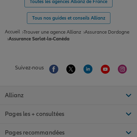
Toutes les agences Allianz de France
Tous nos guides et conseils Allianz
Accueil
Trouver une agence Allianz
Assurance Dordogne
Assurance Sarlat-la-Canéda
Aller sur la page Facebook de Allianz
Aller sur la page Twitter de All
Aller sur la page Linke
Aller sur la pa
Aller 
Suivez-nous
Allianz
Pages les + consultées
Pages recommandées