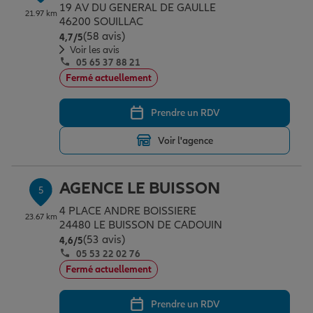
19 AV DU GENERAL DE GAULLE
21.97 km
46200 SOUILLAC
(58 avis)
Note de 4.7 sur 5
4,7
/5
Voir les avis
05 65 37 88 21
Fermé actuellement
Prendre un RDV
Voir l'agence
AGENCE LE BUISSON
5
4 PLACE ANDRE BOISSIERE
23.67 km
24480 LE BUISSON DE CADOUIN
(53 avis)
Note de 4.6 sur 5
4,6
/5
05 53 22 02 76
Fermé actuellement
Prendre un RDV