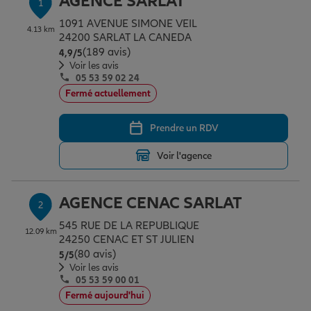
AGENCE SARLAT
1
Épargne & retraite
Assurance emprunteur
Prévoyance et dépendance
Protection de la famille
1091 AVENUE SIMONE VEIL
4.13 km
24200 SARLAT LA CANEDA
(189 avis)
Note de 4.9 sur 5
4,9
/5
Vos projets
Assurance animal de compagnie
Protection juridique
Plan épargne retraite
Voir les avis
05 53 59 02 24
Fermé actuellement
Conseil assurance
Assurance vie
Partir en vacances
Prendre un RDV
Voir l'agence
Outre-mer
Placements financiers
Déménager
AGENCE CENAC SARLAT
2
Professionnels
Investissements immobiliers
Changer de voiture
Assurance auto
545 RUE DE LA REPUBLIQUE
12.09 km
24250 CENAC ET ST JULIEN
(80 avis)
Note de 5 sur 5
5
/5
Allianz en France
Transmission
Départ à la retraite
Assurance habitation
Voir les avis
05 53 59 00 01
Fermé aujourd'hui
Préparer l’avenir
Le Pack Famille