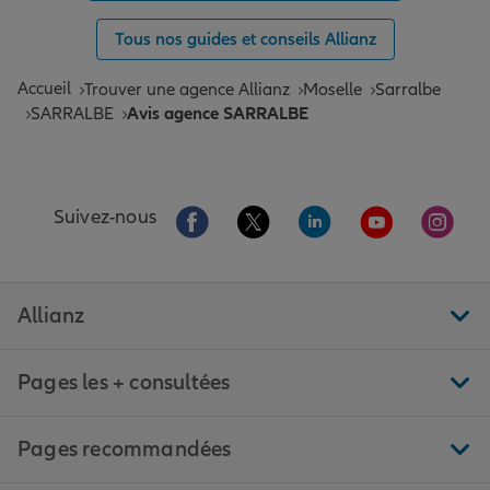
Tous nos guides et conseils Allianz
Accueil
Trouver une agence Allianz
Moselle
Sarralbe
SARRALBE
Avis agence SARRALBE
Aller sur la page Facebook de Allianz
Aller sur la page Twitter de All
Aller sur la page Linke
Aller sur la pa
Aller 
Suivez-nous
Allianz
Pages les + consultées
Pages recommandées