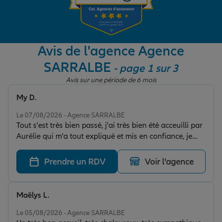
Garantie des accidents de la vie
Avis de l'agence Agence
SARRALBE
- page 1 sur 3
Assurance scolaire
Avis sur une période de 6 mois
My D.
Protection juridique
Note de 5 sur 5
Le 07/08/2026 - Agence SARRALBE
Tout s'est très bien passé, j'ai très bien été acceuilli par
Aurélie qui m'a tout expliqué et mis en confiance, je
Retraite
recommenderais à mes proches de passer leur code ici
Prendre un RDV
Voir l'agence
Tous nos devis d'assurance
Maëlys L.
Note de 5 sur 5
Le 05/08/2026 - Agence SARRALBE