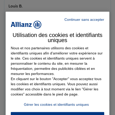
Louis B.
Note de 5 sur 5
Le 07/07/2026 - Agence SARRALBE
Continuer sans accepter
Lors de mon passage à l’examen du code de la route
j’ai été accueilli très chaleureusement, par Alexia
Philipp une conseillère très sympathique ! Je
Utilisation des cookies et identifiants
recommande !
Prendre un RDV
Voir l'agence
uniques
Nous et nos partenaires utilisons des cookies et
identifiants uniques afin d'améliorer votre expérience sur
Enes B.
le site. Ces cookies et identifiants uniques servent à
Note de 5 sur 5
personnaliser le contenu du site, en mesurer la
Le 26/06/2026 - Agence SARRALBE
fréquentation, permettre des publicités ciblées et en
Super très sympathique les personnes de l’accueil très
mesurer les performances.
aimable
En cliquant sur le bouton "Accepter" vous acceptez tous
les cookies et identifiants uniques. Vous pouvez aussi
modifier vos choix à tout moment via le lien "Gérer les
Prendre un RDV
Voir l'agence
cookies" accessible dans le pied de page.
Gérer les cookies et identifiants uniques
Smile S.
Note de 5 sur 5