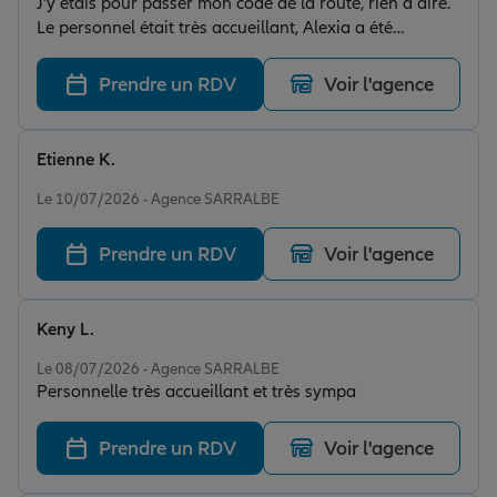
J’y étais pour passer mon code de la route, rien à dire.
Le personnel était très accueillant, Alexia a été
particulièrement attentive à mes préoccupations. Je
recommande vivement de passer votre code chez eux !!
Prendre un RDV
Voir l'agence
Etienne K.
Note de 5 sur 5
Le 10/07/2026 - Agence SARRALBE
Prendre un RDV
Voir l'agence
Keny L.
Note de 5 sur 5
Le 08/07/2026 - Agence SARRALBE
Personnelle très accueillant et très sympa
Prendre un RDV
Voir l'agence