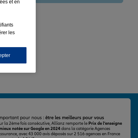
lées et en
ifiants
rer les
epter
important pour nous :
être les meilleurs pour vous
ur la 2ème fois consécutive, Allianz remporte le
Prix de l’enseigne
 mieux notée sur Google en 2024
dans la catégorie Agences
Assurance, avec 43 000 avis déposés sur 2 516 agences en France