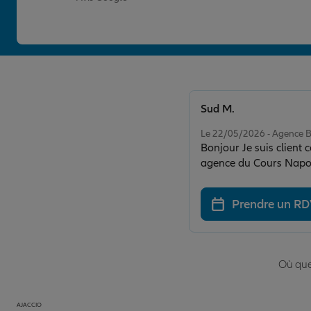
Sud M.
Note de 5 sur 5
Le 22/05/2026 - Agence
Bonjour Je suis client
agence du Cours Napoléo
part de toutes les pers
tendance à se perdre da
Prendre un R
professionnelle, et qui
compris je recommande
Où que 
AJACCIO