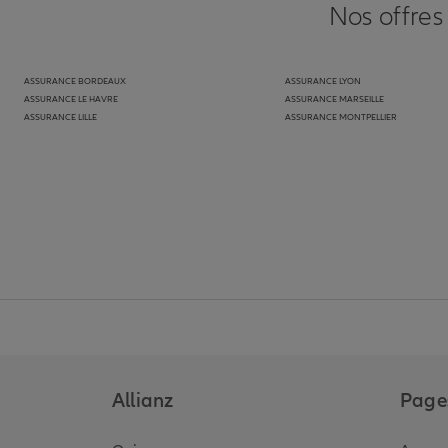
Nos offres
ASSURANCE BORDEAUX
ASSURANCE LYON
ASSURANCE LE HAVRE
ASSURANCE MARSEILLE
ASSURANCE LILLE
ASSURANCE MONTPELLIER
Allianz
Pages