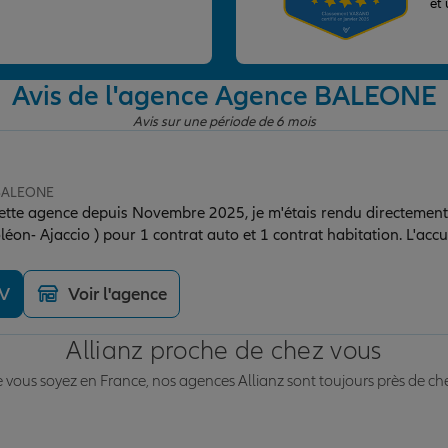
et
Avis de l'agence Agence BALEONE
Avis sur une période de 6 mois
 BALEONE
 cette agence depuis Novembre 2025, je m'étais rendu directement
n- Ajaccio ) pour 1 contrat auto et 1 contrat habitation. L'accuei
onnes présentes, et notamment du directeur de l'agence. Je tiens à
ns ce type d'établissement. Ensuite j'ai eu affaire à Léa, conseillè
DV
Voir l'agence
 plus est sympathique. Depuis j'ai souscrit un contrat auto supplé
 vivement !
Allianz proche de chez vous
vous soyez en France, nos agences Allianz sont toujours près de ch