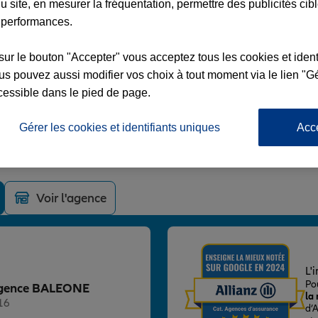
u site, en mesurer la fréquentation, permettre des publicités cib
 performances.
sur le bouton "Accepter" vous acceptez tous les cookies et ident
s pouvez aussi modifier vos choix à tout moment via le lien "Gé
ONE
cessible dans le pied de page.
Gérer les cookies et identifiants uniques
Acc
ARCOPINO
Voir l'agence
L'
Po
z Agence BALEONE
la
16
d’