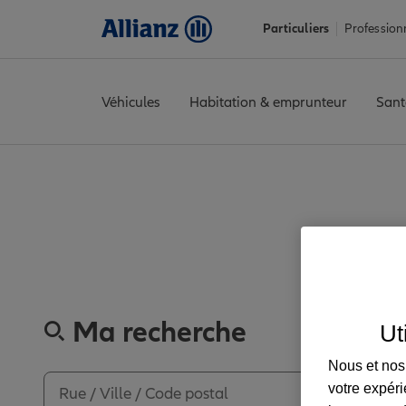
Particuliers
Profession
Véhicules
Habitation & emprunteur
Sant
Accueil
Trouver une agence Allianz
Corse-du-Sud
Sarrola-Ca
Découvrez
Ma recherche
Ut
Nous et nos 
votre expéri