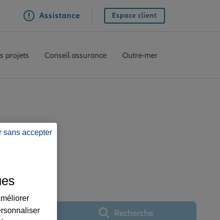
Assistance
Espace client
s projets
Conseil assurance
Outre-mer
r sans accepter
ce BALEONE
ues
améliorer
ersonnaliser
Recherche
Utiliser ma position