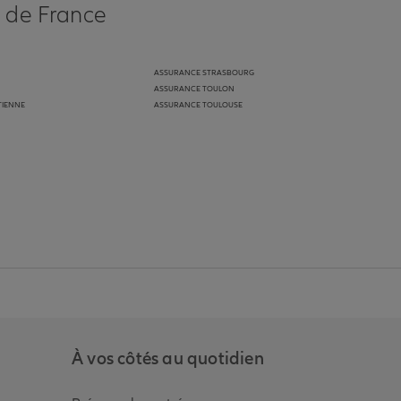
s de France
ASSURANCE STRASBOURG
ASSURANCE TOULON
TIENNE
ASSURANCE TOULOUSE
anz
in de Allianz
ge Youtube de Allianz
ur la page Instagram de Allianz
À vos côtés au quotidien