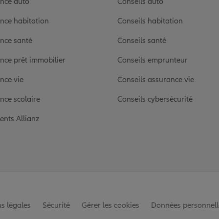
nce auto
Conseils auto
nce habitation
Conseils habitation
nce santé
Conseils santé
nce prêt immobilier
Conseils emprunteur
nce vie
Conseils assurance vie
nce scolaire
Conseils cybersécurité
ients Allianz
s légales
Sécurité
Gérer les cookies
Données personnell