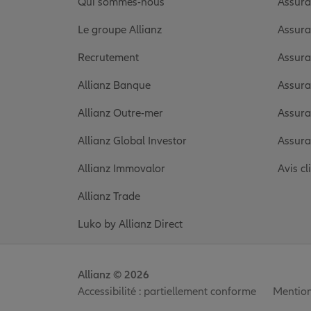
Qui sommes-nous
Assura
Le groupe Allianz
Assura
Recrutement
Assura
Allianz Banque
Assura
Allianz Outre-mer
Assura
Allianz Global Investor
Assura
Allianz Immovalor
Avis cl
Allianz Trade
Luko by Allianz Direct
Allianz © 2026
Accessibilité : partiellement conforme
Mention