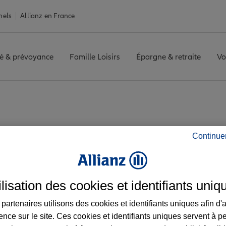
nels
Allianz en France
é & prévoyance
Famille Loisirs
Épargne & retraite
Vo
rcopino
BALEONE
Avis agence BALEONE
Continue
 les avis de l'agen
ilisation des cookies et identifiants uniq
partenaires utilisons des cookies et identifiants uniques afin d'
ence sur le site. Ces cookies et identifiants uniques servent à p