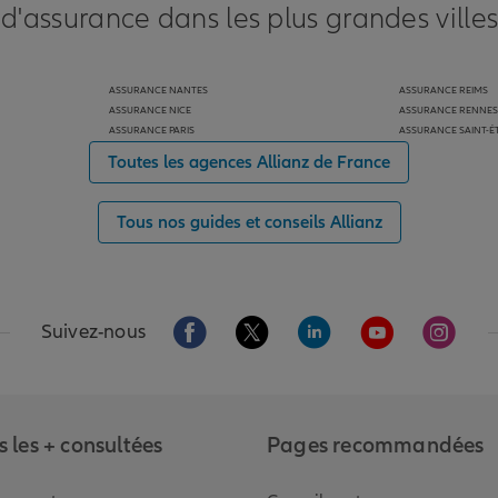
 d'assurance dans les plus grandes ville
ASSURANCE NANTES
ASSURANCE REIMS
ASSURANCE NICE
ASSURANCE RENNES
ASSURANCE PARIS
ASSURANCE SAINT-É
Toutes les agences Allianz de France
Tous nos guides et conseils Allianz
Aller sur la page Facebook de Allianz
Aller sur la page Twitter de Alli
Aller sur la page Linked
Aller sur la pa
Aller s
Suivez-nous
 les + consultées
Pages recommandées