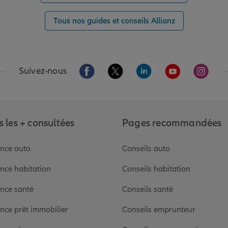
Tous nos guides et conseils Allianz
Aller sur la page Facebook de Allianz
Aller sur la page Twitter de Alli
Aller sur la page Linked
Aller sur la pa
Aller s
Suivez-nous
 les + consultées
Pages recommandées
nce auto
Conseils auto
nce habitation
Conseils habitation
nce santé
Conseils santé
nce prêt immobilier
Conseils emprunteur