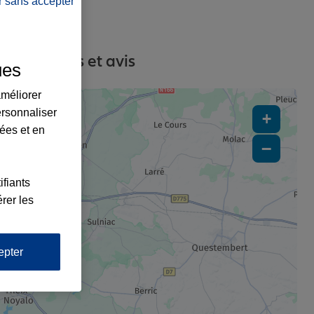
r sans accepter
s, contacts et avis
ues
améliorer
ersonnaliser
+
lées et en
−
ifiants
rer les
epter