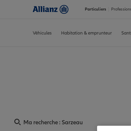
Particuliers
Profession
Véhicules
Habitation & emprunteur
Sant
Accueil
Trouver une agence Allianz
Assurance Morbihan
Ass
Assurance Sarze
Ma recherche :
Sarzeau