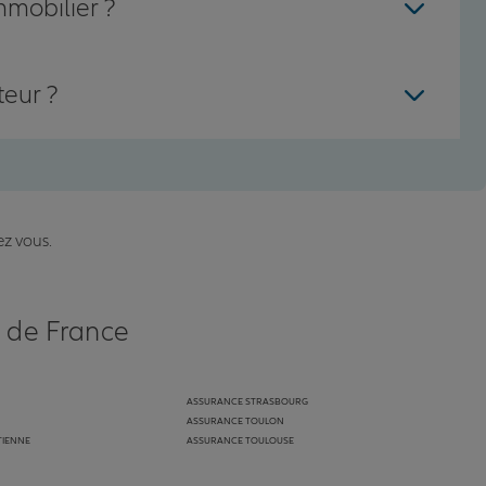
mmobilier ?
teur ?
ez vous.
s de France
ASSURANCE STRASBOURG
ASSURANCE TOULON
TIENNE
ASSURANCE TOULOUSE