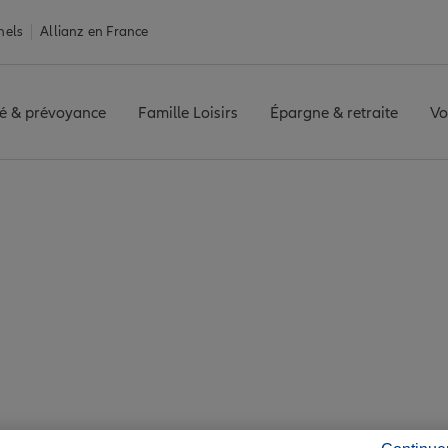
nels
Allianz en France
é & prévoyance
Famille Loisirs
Épargne & retraite
Vo
urance Sarzeau
au : 7 agences Allian
Sarzeau