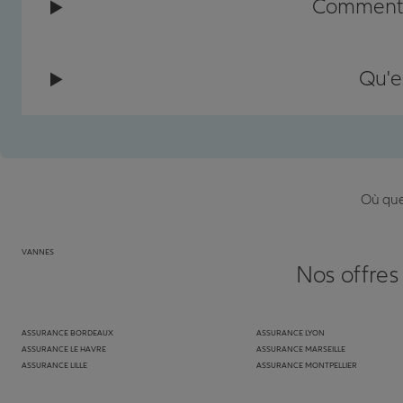
Comment c
Qu'e
Où que 
VANNES
Nos offres
ASSURANCE BORDEAUX
ASSURANCE LYON
ASSURANCE LE HAVRE
ASSURANCE MARSEILLE
ASSURANCE LILLE
ASSURANCE MONTPELLIER