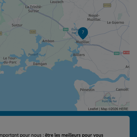
7
Leaflet
| Map ©2026
HERE
important pour nous :
être les meilleurs pour vous