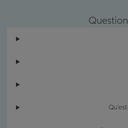
Prendre un RDV
Voir l'age
Question
Qu'est