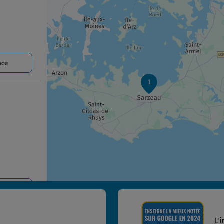
nce
1
nce
L'