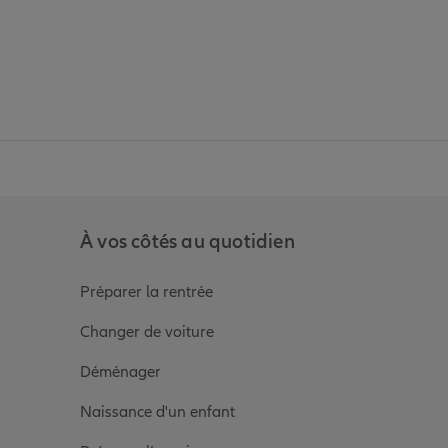
anz
in de Allianz
ge Youtube de Allianz
ur la page Instagram de Allianz
À vos côtés au quotidien
Préparer la rentrée
Changer de voiture
Déménager
Naissance d'un enfant