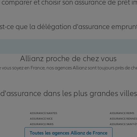
omparer et choisir son assurance de prêt i
st-ce que la délégation d'assurance emprun
Allianz proche de chez vous
vous soyez en France, nos agences Allianz sont toujours près de ch
 d'assurance dans les plus grandes ville
ASSURANCE NANTES
ASSURANCE REIMS
ASSURANCE NICE
ASSURANCE RENNES
ASSURANCE PARIS
ASSURANCE SAINT-É
Toutes les agences Allianz de France