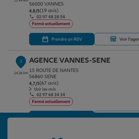
13.99 km
56000 VANNES
(19 avis)
Note de 4.8 sur 5
4,8
/5
02 97 48 28 54
Fermé actuellement
Prendre un RDV
Voir l'age
AGENCE VANNES-SENE
3
15 ROUTE DE NANTES
14.26 km
56860 SENE
(67 avis)
Note de 4.7 sur 5
4,7
/5
Voir les avis
02 97 68 34 34
Fermé actuellement
Prendre un RDV
Voir l'age
AGENCE VANNES