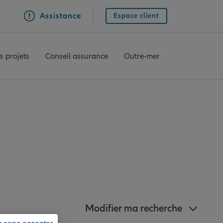
Assistance
Espace client
s projets
Conseil assurance
Outre-mer
z à proximité de
Modifier ma recherche