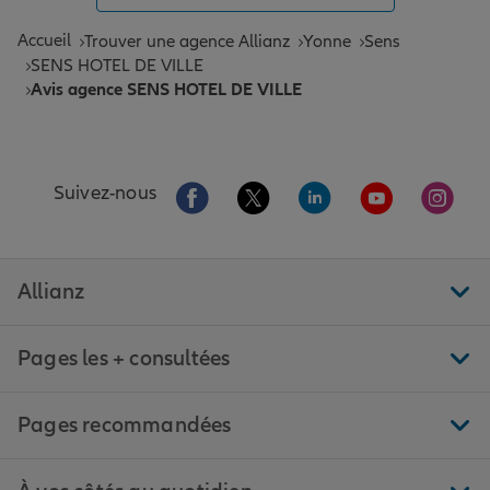
Accueil
Trouver une agence Allianz
Yonne
Sens
SENS HOTEL DE VILLE
Avis agence SENS HOTEL DE VILLE
Aller sur la page Facebook de Allianz
Aller sur la page Twitter de All
Aller sur la page Linke
Aller sur la pa
Aller 
Suivez-nous
Allianz
Pages les + consultées
Pages recommandées