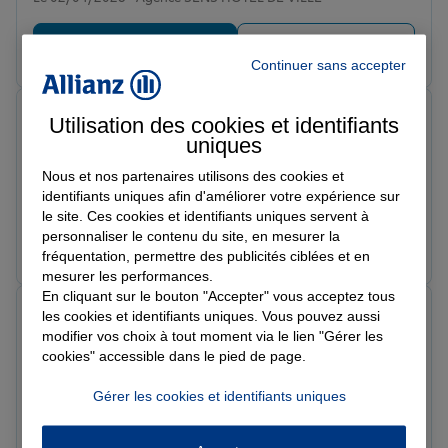
Prendre un RDV
Voir l'agence
Continuer sans accepter
Dylan F.
Utilisation des cookies et identifiants
Note de 5 sur 5
uniques
Le 11/03/2026 - Agence SENS HOTEL DE VILLE
Perrine a été très à l’écoute dans ce que je recherchais
Nous et nos partenaires utilisons des cookies et
et m’a donné les meilleurs conseils pour mon choix de
identifiants uniques afin d'améliorer votre expérience sur
mutuelle
le site. Ces cookies et identifiants uniques servent à
personnaliser le contenu du site, en mesurer la
Prendre un RDV
Voir l'agence
fréquentation, permettre des publicités ciblées et en
mesurer les performances.
En cliquant sur le bouton "Accepter" vous acceptez tous
Romain L.
les cookies et identifiants uniques. Vous pouvez aussi
Note de 5 sur 5
modifier vos choix à tout moment via le lien "Gérer les
Le 26/02/2026 - Agence SENS HOTEL DE VILLE
cookies" accessible dans le pied de page.
Très satisfait du contact de la réactivité, de la
disponibilité et de l’écoute.
Gérer les cookies et identifiants uniques
Prendre un RDV
Voir l'agence