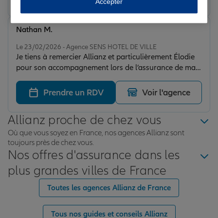
Accepter
Nathan M.
Note de 5 sur 5
Le 23/02/2026 - Agence SENS HOTEL DE VILLE
Je tiens à remercier Allianz et particulièrement Élodie
pour son accompagnement lors de l’assurance de ma
nouvelle voiture. Réactive, claire dans ses explications
et très professionnelle, tout a été fait rapidement et
Prendre un RDV
Voir l'agence
efficacement. C’est rassurant d’être bien conseillé pour
un projet aussi important. Je recommande sans
Allianz proche de chez vous
hésitation !
Où que vous soyez en France, nos agences Allianz sont
toujours près de chez vous.
Nos offres d'assurance dans les
plus grandes villes de France
Toutes les agences Allianz de France
Tous nos guides et conseils Allianz