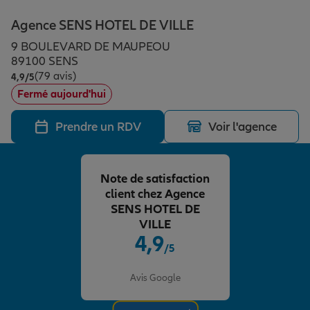
Épargne & retraite
Assurance emprunteur
Prévoyance et dépendance
Protection de la famille
Agence SENS HOTEL DE VILLE
9 BOULEVARD DE MAUPEOU
Vos projets
Assurance animal de compagnie
Protection juridique
Plan épargne retraite
89100 SENS
(79 avis)
Note de 4.9 sur 5
4,9
/5
Fermé aujourd'hui
Conseil assurance
Assurance vie
Partir en vacances
Prendre un RDV
Voir l'agence
Outre-mer
Placements financiers
Déménager
Note de satisfaction
client chez Agence
Professionnels
Investissements immobiliers
Changer de voiture
Assurance auto
SENS HOTEL DE
VILLE
4,9
/5
Allianz en France
Transmission
Départ à la retraite
Assurance habitation
Note de 4.9 sur 5
Avis Google
Préparer l’avenir
Le Pack Famille