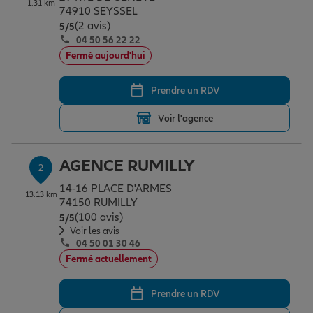
1.31 km
Épargne & retraite
Assurance emprunteur
Prévoyance et dépendance
Protection de la famille
74910 SEYSSEL
(2 avis)
Note de 5 sur 5
5
/5
04 50 56 22 22
Fermé aujourd'hui
Vos projets
Assurance animal de compagnie
Protection juridique
Plan épargne retraite
Prendre un RDV
Conseil assurance
Assurance vie
Partir en vacances
Voir l'agence
Outre-mer
Placements financiers
Déménager
AGENCE RUMILLY
2
14-16 PLACE D'ARMES
13.13 km
74150 RUMILLY
Professionnels
Investissements immobiliers
Changer de voiture
Assurance auto
(100 avis)
Note de 5 sur 5
5
/5
Voir les avis
04 50 01 30 46
Allianz en France
Transmission
Départ à la retraite
Assurance habitation
Fermé actuellement
Prendre un RDV
Préparer l’avenir
Le Pack Famille