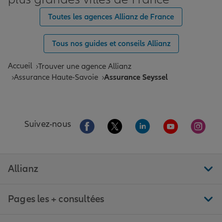
Toutes les agences Allianz de France
Tous nos guides et conseils Allianz
Accueil
Trouver une agence Allianz
Assurance Haute-Savoie
Assurance Seyssel
Aller sur la page Facebook de Allianz
Aller sur la page Twitter de All
Aller sur la page Linke
Aller sur la pa
Aller 
Suivez-nous
Allianz
Pages les + consultées