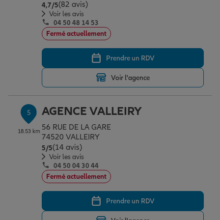
(82 avis)
Note de 4.7 sur 5
4,7
/5
Voir les avis
04 50 48 14 53
Fermé actuellement
Prendre un RDV
Voir l'agence
AGENCE VALLEIRY
5
56 RUE DE LA GARE
18.53 km
74520 VALLEIRY
(14 avis)
Note de 5 sur 5
5
/5
Voir les avis
04 50 04 30 44
Fermé actuellement
Prendre un RDV