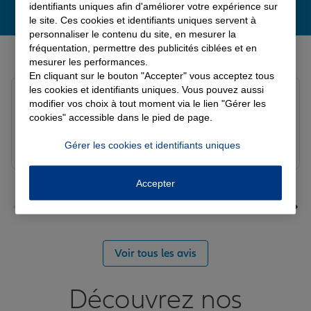
identifiants uniques afin d'améliorer votre expérience sur
le site. Ces cookies et identifiants uniques servent à
personnaliser le contenu du site, en mesurer la
Derniers avis de nos agences Allianz
fréquentation, permettre des publicités ciblées et en
mesurer les performances.
En cliquant sur le bouton "Accepter" vous acceptez tous
les cookies et identifiants uniques. Vous pouvez aussi
Yori A.
modifier vos choix à tout moment via le lien "Gérer les
Note de 5 sur 5
cookies" accessible dans le pied de page.
Le 05/08/2026 - Agence FORT DE FRANCE
Gérer les cookies et identifiants uniques
Accepter
Voir tous les avis
Découvrez nos