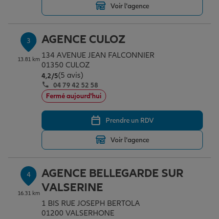
Voir l'agence
Garantie des accidents de la vie
AGENCE CULOZ
3
134 AVENUE JEAN FALCONNIER
13.81 km
01350 CULOZ
Assurance scolaire
(5 avis)
Note de 4.2 sur 5
4,2
/5
04 79 42 52 58
Fermé aujourd'hui
Protection juridique
Prendre un RDV
Retraite
Voir l'agence
AGENCE BELLEGARDE SUR
Tous nos devis d'assurance
4
VALSERINE
16.31 km
1 BIS RUE JOSEPH BERTOLA
01200 VALSERHONE