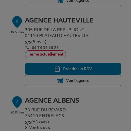
Voir l'agence
AGENCE HAUTEVILLE
6
305 RUE DE LA REPUBLIQUE
19.55 km
01110 PLATEAU D HAUTEVILLE
(5 avis)
Note de 5 sur 5
5
/5
04 74 35 18 25
Fermé actuellement
Prendre un RDV
Voir l'agence
AGENCE ALBENS
7
73 RUE DU REVARD
20.95 km
73410 ENTRELACS
(63 avis)
Note de 5 sur 5
5
/5
Voir les avis