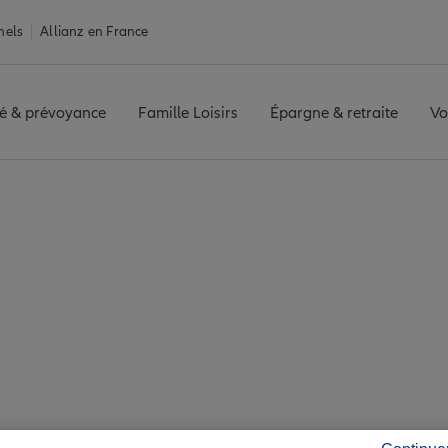
nels
Allianz en France
é & prévoyance
Famille Loisirs
Épargne & retraite
Vo
urance Sierentz
tz : 7 agences Allia
Sierentz