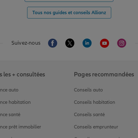
Tous nos guides et conseils Allianz
Aller sur la page Facebook de Allianz
Aller sur la page Twitter de Alli
Aller sur la page Linked
Aller sur la pa
Aller s
Suivez-nous
 les + consultées
Pages recommandées
nce auto
Conseils auto
nce habitation
Conseils habitation
nce santé
Conseils santé
nce prêt immobilier
Conseils emprunteur