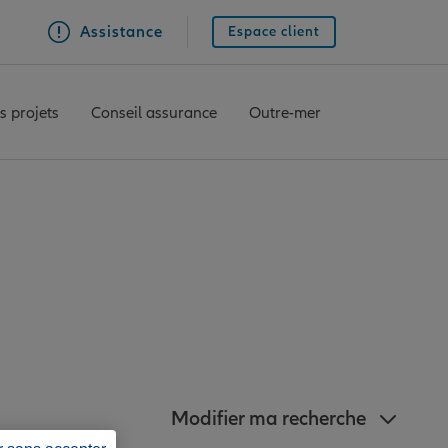
Assistance
Espace client
s projets
Conseil assurance
Outre-mer
nz à proximité de
Modifier ma recherche