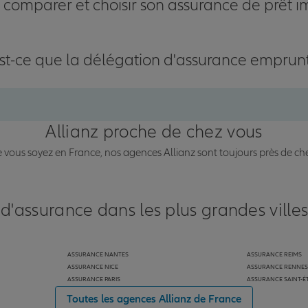
omparer et choisir son assurance de prêt i
st-ce que la délégation d'assurance emprun
Allianz proche de chez vous
vous soyez en France, nos agences Allianz sont toujours près de ch
 d'assurance dans les plus grandes ville
ASSURANCE NANTES
ASSURANCE REIMS
ASSURANCE NICE
ASSURANCE RENNES
ASSURANCE PARIS
ASSURANCE SAINT-É
Toutes les agences Allianz de France