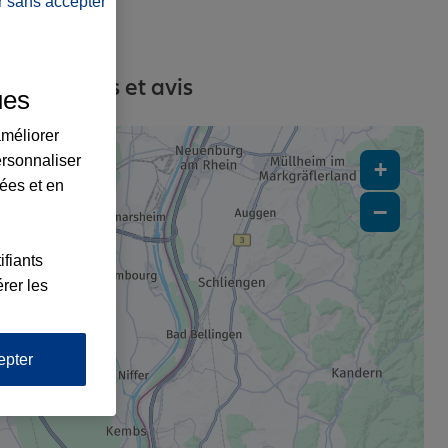
r sans accepter
s, contacts et avis
ues
améliorer
ersonnaliser
+
lées et en
−
ifiants
rer les
epter