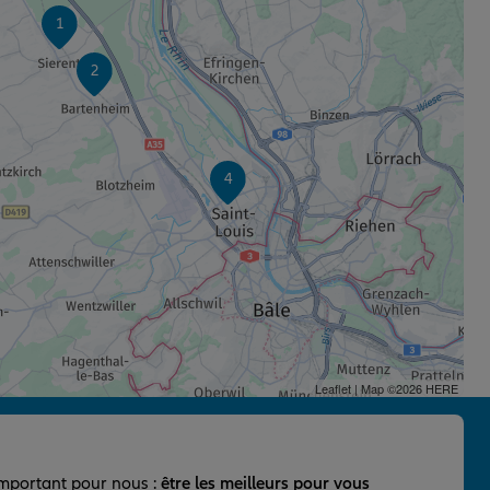
1
2
4
Leaflet
| Map ©2026
HERE
important pour nous :
être les meilleurs pour vous