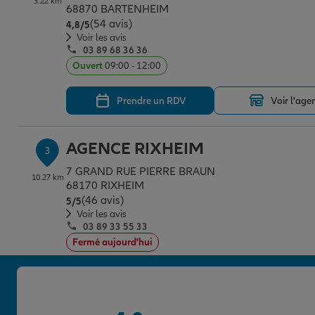
3.22 km
68870 BARTENHEIM
(54 avis)
Note de 4.8 sur 5
4,8
/5
Voir les avis
03 89 68 36 36
Ouvert
09:00 - 12:00
Prendre un RDV
Voir l'age
AGENCE RIXHEIM
3
7 GRAND RUE PIERRE BRAUN
10.27 km
68170 RIXHEIM
(46 avis)
Note de 5 sur 5
5
/5
Voir les avis
03 89 33 55 33
Fermé aujourd'hui
Prendre un RDV
Voir l'age