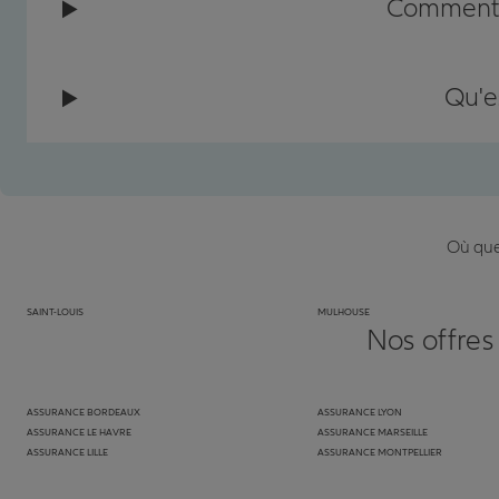
Comment c
Qu'e
Où que 
SAINT-LOUIS
MULHOUSE
Nos offres
ASSURANCE BORDEAUX
ASSURANCE LYON
ASSURANCE LE HAVRE
ASSURANCE MARSEILLE
ASSURANCE LILLE
ASSURANCE MONTPELLIER