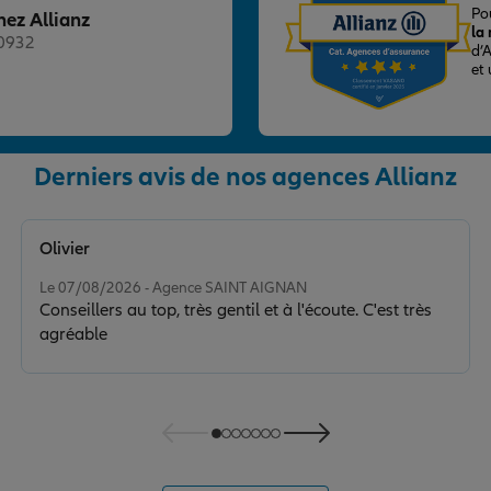
Po
hez Allianz
la
20932
d’
et
Derniers avis de nos agences Allianz
nce
Olivier
Note de 5 sur 5
Le 07/08/2026 - Agence SAINT AIGNAN
Conseillers au top, très gentil et à l'écoute. C'est très
agréable