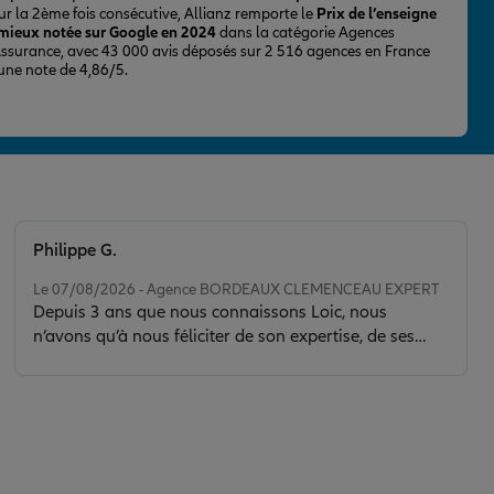
ur la 2ème fois consécutive, Allianz remporte le
Prix de l’enseigne
 mieux notée sur Google en 2024
dans la catégorie Agences
Assurance, avec 43 000 avis déposés sur 2 516 agences en France
 une note de 4,86/5.
Philippe G.
Note de 5 sur 5
Le 07/08/2026 - Agence BORDEAUX CLEMENCEAU EXPERT
Depuis 3 ans que nous connaissons Loic, nous
n’avons qu’à nous féliciter de son expertise, de ses
conseils et de la clarté de son discours. Il nous a sorti
d’une situation délicate en faisant toujours preuve de
calme, de sérénité et de discernement. Son contact est
de plus très agréable.