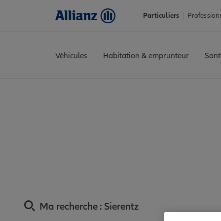
Particuliers
Profession
Véhicules
Habitation & emprunteur
Sant
Accueil
Trouver une agence Allianz
Assurance Haut-Rhin
Ass
Assurance Sieren
Ma recherche :
Sierentz