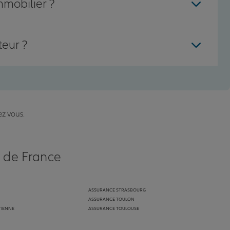
mmobilier ?
teur ?
ez vous.
s de France
ASSURANCE STRASBOURG
ASSURANCE TOULON
TIENNE
ASSURANCE TOULOUSE