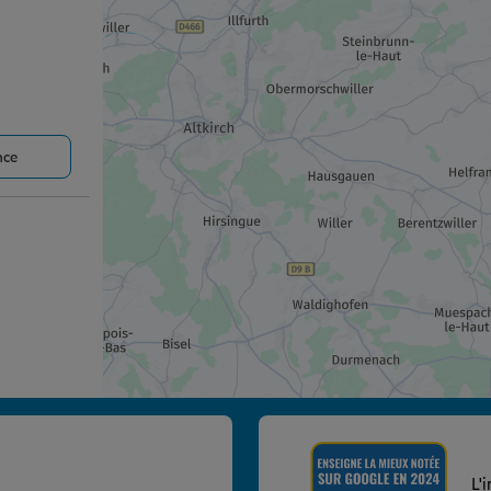
nce
nce
L'