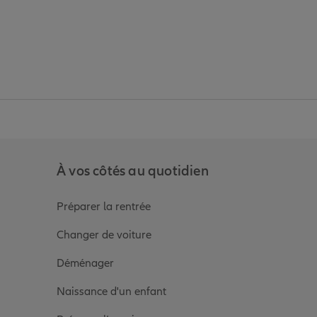
anz
in de Allianz
ge Youtube de Allianz
ur la page Instagram de Allianz
À vos côtés au quotidien
Préparer la rentrée
Changer de voiture
Déménager
Naissance d'un enfant