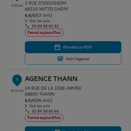
3 RUE D'ENSISHEIM
9.33 km
68310 WITTELSHEIM
(63 avis)
Note de 4.8 sur 5
4,8
/5
Voir les avis
03 89 48 42 43
Fermé aujourd'hui
Prendre un RDV
Voir l'agence
AGENCE THANN
5
39 RUE DE LA 1ERE ARMEE
10.01 km
68800 THANN
(86 avis)
Note de 4.9 sur 5
4,9
/5
Voir les avis
03 89 38 60 60
Fermé aujourd'hui