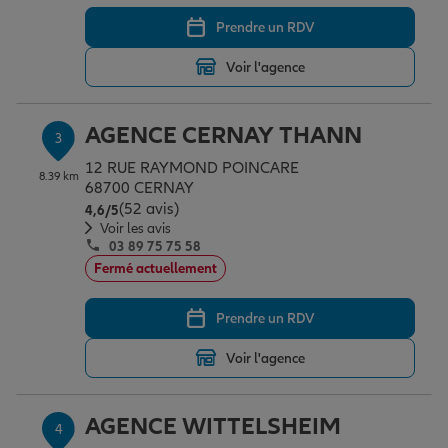
Prendre un RDV
Garantie des accidents de la vie
Voir l'agence
AGENCE CERNAY THANN
Assurance scolaire
3
12 RUE RAYMOND POINCARE
8.39 km
68700 CERNAY
(52 avis)
Note de 4.6 sur 5
Protection juridique
4,6
/5
Voir les avis
03 89 75 75 58
Fermé actuellement
Retraite
Prendre un RDV
Tous nos devis d'assurance
Voir l'agence
AGENCE WITTELSHEIM
4