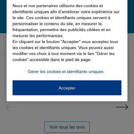
Nous et nos partenaires utilisons des cookies et
identifiants uniques afin d'améliorer votre expérience sur
le site. Ces cookies et identifiants uniques servent à
personnaliser le contenu du site, en mesurer la
fréquentation, permettre des publicités ciblées et en
mesurer les performances.
Derniers avis de nos agences Allianz
En cliquant sur le bouton "Accepter" vous acceptez tous
les cookies et identifiants uniques. Vous pouvez aussi
modifier vos choix à tout moment via le lien "Gérer les
Fanny B.
cookies" accessible dans le pied de page.
Note de 5 sur 5
Le 09/08/2026 - Agence LANGRES-SAINT GEOSMES
Gérer les cookies et identifiants uniques
Très bonne agence. Notre conseillère Laura est
réactive et professionnelle.
Accepter
Voir tous les avis