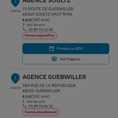
AGENCE SOULTZ
1
Épargne & retraite
Assurance emprunteur
Prévoyance et dépendance
Protection de la famille
15 ROUTE DE GUEBWILLER
3.49 km
68360 SOULTZ HAUT RHIN
(160 avis)
Note de 4.8 sur 5
4,8
/5
Vos projets
Assurance animal de compagnie
Protection juridique
Plan épargne retraite
Voir les avis
03 89 76 12 84
Fermé aujourd'hui
Conseil assurance
Assurance vie
Partir en vacances
Prendre un RDV
Voir l'agence
Outre-mer
Placements financiers
Déménager
AGENCE GUEBWILLER
2
Professionnels
Investissements immobiliers
Changer de voiture
Assurance auto
38A RUE DE LA REPUBLIQUE
3.62 km
68500 GUEBWILLER
(102 avis)
Note de 4.9 sur 5
4,9
/5
Allianz en France
Transmission
Départ à la retraite
Assurance habitation
Voir les avis
03 89 76 66 52
Fermé actuellement
Préparer l’avenir
Le Pack Famille