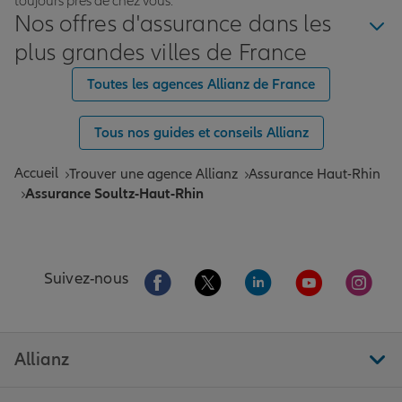
toujours près de chez vous.
Nos offres d'assurance dans les
plus grandes villes de France
Toutes les agences Allianz de France
Tous nos guides et conseils Allianz
Accueil
Trouver une agence Allianz
Assurance Haut-Rhin
Assurance Soultz-Haut-Rhin
Aller sur la page Facebook de Allianz
Aller sur la page Twitter de All
Aller sur la page Linke
Aller sur la pa
Aller 
Suivez-nous
Allianz