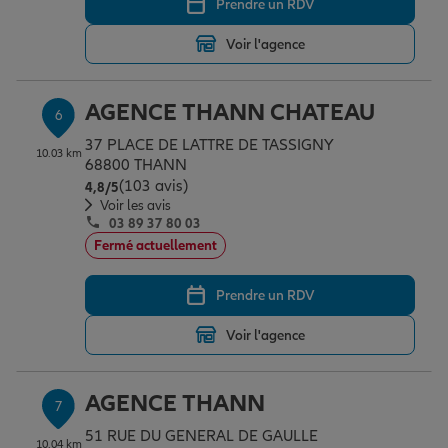
Prendre un RDV
Voir l'agence
AGENCE THANN CHATEAU
6
37 PLACE DE LATTRE DE TASSIGNY
10.03 km
68800 THANN
(103 avis)
Note de 4.8 sur 5
4,8
/5
Voir les avis
03 89 37 80 03
Fermé actuellement
Prendre un RDV
Voir l'agence
AGENCE THANN
7
51 RUE DU GENERAL DE GAULLE
10.04 km