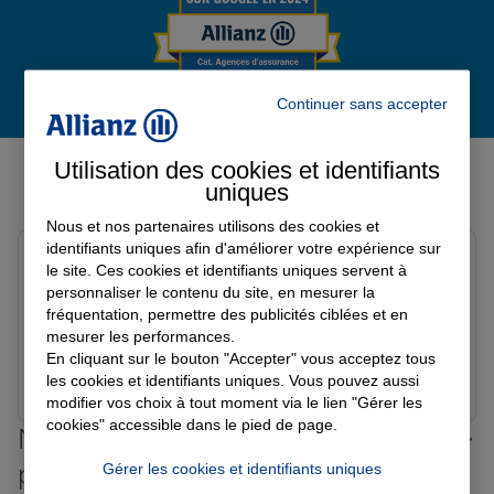
Garantie des accidents de la vie
Continuer sans accepter
Avis de l'agence Agence USSEL
Assurance scolaire
Utilisation des cookies et identifiants
SAINT ANGEL
uniques
Avis sur une période de 6 mois
Nous et nos partenaires utilisons des cookies et
Protection juridique
identifiants uniques afin d'améliorer votre expérience sur
Sabrina H.
le site. Ces cookies et identifiants uniques servent à
Note de 5 sur 5
personnaliser le contenu du site, en mesurer la
Le 02/07/2026 - Agence USSEL SAINT ANGEL
Retraite
fréquentation, permettre des publicités ciblées et en
👀
mesurer les performances.
En cliquant sur le bouton "Accepter" vous acceptez tous
Prendre un RDV
Voir l'agence
les cookies et identifiants uniques. Vous pouvez aussi
Tous nos devis d'assurance
modifier vos choix à tout moment via le lien "Gérer les
cookies" accessible dans le pied de page.
Nos offres d'assurance dans les
plus grandes villes de France
Gérer les cookies et identifiants uniques