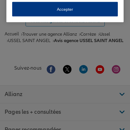
Toutes les agences Allianz de France
Accepter
Tous nos guides et conseils Allianz
Accueil
Trouver une agence Allianz
Corrèze
Ussel
USSEL SAINT ANGEL
Avis agence USSEL SAINT ANGEL
Aller sur la page Facebook de Allianz
Aller sur la page Twitter de All
Aller sur la page Linke
Aller sur la pa
Aller 
Suivez-nous
Allianz
Pages les + consultées
Pages recommandées