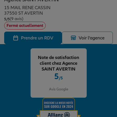
Épargne & retraite
Assurance emprunteur
Prévoyance et dépendance
Protection de la famille
15 MAIL RENE CASSIN
37550 ST AVERTIN
(9 avis)
Note de 5 sur 5
5
/5
Vos projets
Assurance animal de compagnie
Protection juridique
Plan épargne retraite
Fermé actuellement
Prendre un RDV
Voir l'agence
Conseil assurance
Assurance vie
Partir en vacances
Note de satisfaction
Outre-mer
Placements financiers
Déménager
client chez Agence
SAINT AVERTIN
5
/5
Professionnels
Investissements immobiliers
Changer de voiture
Assurance auto
Note de 5 sur 5
Avis Google
Allianz en France
Transmission
Départ à la retraite
Assurance habitation
Préparer l’avenir
Le Pack Famille