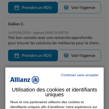
Prendre un RDV
Voir l'agence
Dellion C.
Note de 5 sur 5
Le 05/06/2026 - Agence SAINT AVERTIN
Très bon conseils avec une recherche approfondie
pour trouver les solutions les meilleures pour le client.
Cabinet d'assurance très professionnel et sérieux
Prendre un RDV
Voir l'agence
Ju l.
Continuer sans accepter
Note de 5 sur 5
Le 05/06/2026 - Agence SAINT AVERTIN
Utilisation des cookies et identifiants
Prendre un RDV
Voir l'agence
uniques
Nous et nos partenaires utilisons des cookies et
identifiants uniques afin d'améliorer votre expérience sur