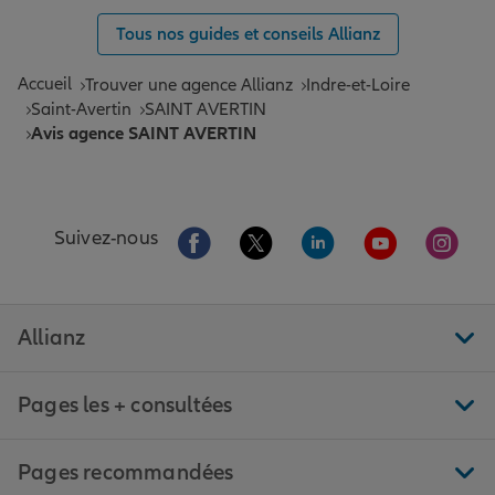
Tous nos guides et conseils Allianz
Accueil
Trouver une agence Allianz
Indre-et-Loire
Saint-Avertin
SAINT AVERTIN
Avis agence SAINT AVERTIN
Aller sur la page Facebook de Allianz
Aller sur la page Twitter de All
Aller sur la page Linke
Aller sur la pa
Aller 
Suivez-nous
Allianz
Pages les + consultées
Pages recommandées