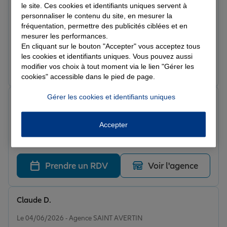
Christine G.
le site. Ces cookies et identifiants uniques servent à
Note de 5 sur 5
personnaliser le contenu du site, en mesurer la
Le 04/06/2026 - Agence SAINT AVERTIN
fréquentation, permettre des publicités ciblées et en
Très bonne expérience, personnes cherchant les
mesurer les performances.
meilleures solutions.
En cliquant sur le bouton "Accepter" vous acceptez tous
les cookies et identifiants uniques. Vous pouvez aussi
Prendre un RDV
Voir l'agence
modifier vos choix à tout moment via le lien "Gérer les
cookies" accessible dans le pied de page.
Gérer les cookies et identifiants uniques
gilles w.
Note de 5 sur 5
Le 04/06/2026 - Agence SAINT AVERTIN
Accepter
Nouveau dans cette agence mais je connaissais déjà
Allianz. Interlocutrice efficace et très sympa. Je suis
satisfais de leur proposition.
Prendre un RDV
Voir l'agence
Claude D.
Note de 5 sur 5
Le 04/06/2026 - Agence SAINT AVERTIN