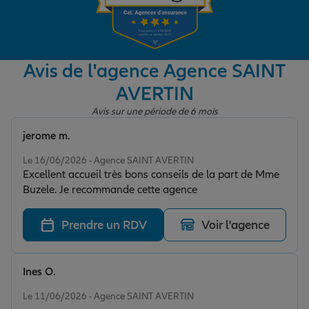
Garantie des accidents de la vie
Avis de l'agence Agence SAINT
AVERTIN
Assurance scolaire
Avis sur une période de 6 mois
jerome m.
Protection juridique
Note de 5 sur 5
Le 16/06/2026 - Agence SAINT AVERTIN
Excellent accueil très bons conseils de la part de Mme
Buzele. Je recommande cette agence
Retraite
Prendre un RDV
Voir l'agence
Tous nos devis d'assurance
Ines O.
Note de 5 sur 5
Le 11/06/2026 - Agence SAINT AVERTIN