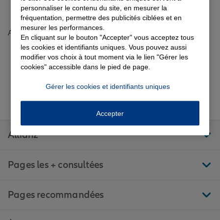
personnaliser le contenu du site, en mesurer la
Tous nos guides et conseils Allianz
fréquentation, permettre des publicités ciblées et en
mesurer les performances.
Accueil
Garantie des accidents de la vie
Trouver une agence Allianz
Manche
En cliquant sur le bouton "Accepter" vous acceptez tous
Saint-Fromond
AIREL
Avis agence AIREL
les cookies et identifiants uniques. Vous pouvez aussi
modifier vos choix à tout moment via le lien "Gérer les
cookies" accessible dans le pied de page.
Assurance scolaire
Gérer les cookies et identifiants uniques
Aller sur la page Facebook de Allianz
Aller sur la page Twitter de All
Aller sur la page Linke
Aller sur la pa
Aller 
Suivez-nous
Protection juridique
Accepter
Allianz
Retraite
Pages les + consultées
Tous nos devis d'assurance
Pages recommandées