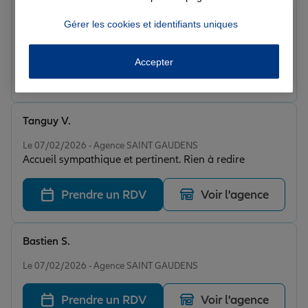
Clara P.
Gérer les cookies et identifiants uniques
Note de 5 sur 5
Le 08/02/2026 - Agence SAINT GAUDENS
Accepter
Prendre un RDV
Voir l'agence
Tanguy V.
Note de 5 sur 5
Le 07/02/2026 - Agence SAINT GAUDENS
Accueil sympathique et pertinent. Rien à redire
Prendre un RDV
Voir l'agence
Bastien S.
Note de 5 sur 5
Le 07/02/2026 - Agence SAINT GAUDENS
Prendre un RDV
Voir l'agence