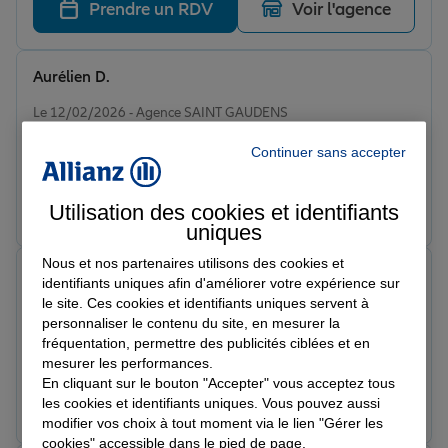
Prendre un RDV
Voir l'agence
Aurélien D.
Note de 5 sur 5
Le 12/02/2026 - Agence SAINT GAUDENS
Super assurance ! Excellente protection, toujours à
Continuer sans accepter
l'écoute, rdv rapide, accueil chaleureux.
Prendre un RDV
Voir l'agence
Utilisation des cookies et identifiants
uniques
Nous et nos partenaires utilisons des cookies et
juste j.
identifiants uniques afin d'améliorer votre expérience sur
Note de 5 sur 5
le site. Ces cookies et identifiants uniques servent à
Le 08/02/2026 - Agence SAINT GAUDENS
personnaliser le contenu du site, en mesurer la
Respect des horaires et techitien honnête et très
fréquentation, permettre des publicités ciblées et en
professionnel
mesurer les performances.
En cliquant sur le bouton "Accepter" vous acceptez tous
Prendre un RDV
Voir l'agence
les cookies et identifiants uniques. Vous pouvez aussi
modifier vos choix à tout moment via le lien "Gérer les
cookies" accessible dans le pied de page.