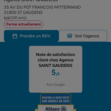
Épargne & retraite
Assurance emprunteur
Prévoyance et dépendance
Protection de la famille
35 AV DU PDT FRANCOIS MITTERRAND
31800 ST GAUDENS
(100 avis)
Note de 5 sur 5
5
/5
Vos projets
Assurance animal de compagnie
Protection juridique
Plan épargne retraite
Fermé actuellement
Prendre un RDV
Voir l'agence
Conseil assurance
Assurance vie
Partir en vacances
Note de satisfaction
Outre-mer
Placements financiers
Déménager
client chez Agence
SAINT GAUDENS
5
/5
Professionnels
Investissements immobiliers
Changer de voiture
Assurance auto
Note de 5 sur 5
Avis Google
Allianz en France
Transmission
Départ à la retraite
Assurance habitation
Préparer l’avenir
Le Pack Famille