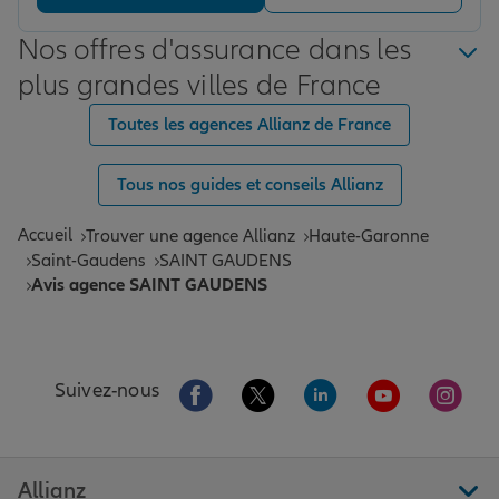
Nos offres d'assurance dans les
plus grandes villes de France
Toutes les agences Allianz de France
Tous nos guides et conseils Allianz
Accueil
Trouver une agence Allianz
Haute-Garonne
Saint-Gaudens
SAINT GAUDENS
Avis agence SAINT GAUDENS
Aller sur la page Facebook de Allianz
Aller sur la page Twitter de All
Aller sur la page Linke
Aller sur la pa
Aller 
Suivez-nous
Allianz