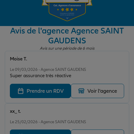
Garantie des accidents de la vie
Avis de l'agence Agence SAINT
GAUDENS
Assurance scolaire
Avis sur une période de 6 mois
Moise T.
Protection juridique
Note de 5 sur 5
Le 09/03/2026 - Agence SAINT GAUDENS
Super assurance très réactive
Retraite
Prendre un RDV
Voir l'agence
Tous nos devis d'assurance
xx_ t.
Note de 5 sur 5
Le 25/02/2026 - Agence SAINT GAUDENS