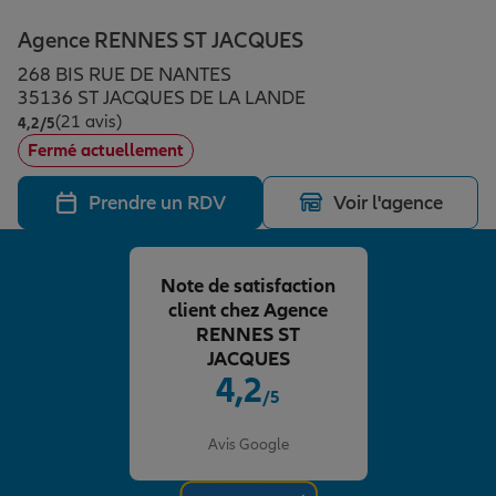
Épargne & retraite
Assurance emprunteur
Prévoyance et dépendance
Protection de la famille
Agence RENNES ST JACQUES
268 BIS RUE DE NANTES
Vos projets
Assurance animal de compagnie
Protection juridique
Plan épargne retraite
35136 ST JACQUES DE LA LANDE
(21 avis)
Note de 4.2 sur 5
4,2
/5
Fermé actuellement
Conseil assurance
Assurance vie
Partir en vacances
Prendre un RDV
Voir l'agence
Outre-mer
Placements financiers
Déménager
Note de satisfaction
client chez Agence
Professionnels
Investissements immobiliers
Changer de voiture
Assurance auto
RENNES ST
JACQUES
4,2
/5
Allianz en France
Transmission
Départ à la retraite
Assurance habitation
Note de 4.2 sur 5
Avis Google
Préparer l’avenir
Le Pack Famille