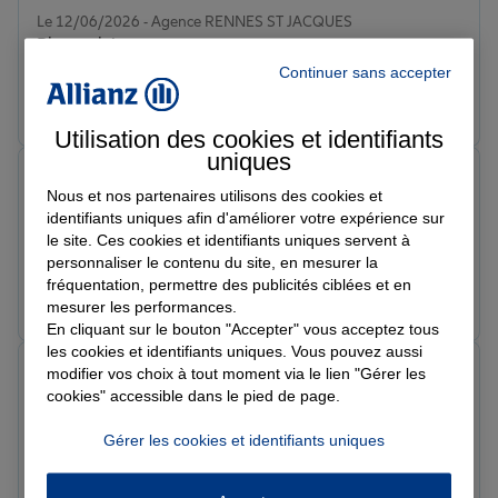
Note de 5 sur 5
Le 12/06/2026 - Agence RENNES ST JACQUES
Bien traité
Continuer sans accepter
Prendre un RDV
Voir l'agence
Utilisation des cookies et identifiants
uniques
Sandra L.
Nous et nos partenaires utilisons des cookies et
Note de 5 sur 5
Le 01/06/2026 - Agence RENNES ST JACQUES
identifiants uniques afin d'améliorer votre expérience sur
Réactivité, efficacité , sympathie
le site. Ces cookies et identifiants uniques servent à
personnaliser le contenu du site, en mesurer la
fréquentation, permettre des publicités ciblées et en
Prendre un RDV
Voir l'agence
mesurer les performances.
En cliquant sur le bouton "Accepter" vous acceptez tous
les cookies et identifiants uniques. Vous pouvez aussi
As A.
modifier vos choix à tout moment via le lien "Gérer les
Note de 5 sur 5
cookies" accessible dans le pied de page.
Le 04/05/2026 - Agence RENNES ST JACQUES
Très bon, Assurance, 100 % garantie ……
Gérer les cookies et identifiants uniques
Prendre un RDV
Voir l'agence