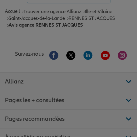
Accueil
Trouver une agence Allianz
Ille-et-Vilaine
Saint-Jacques-de-la-Lande
RENNES ST JACQUES
Avis agence RENNES ST JACQUES
Aller sur la page Facebook de Allianz
Aller sur la page Twitter de All
Aller sur la page Linke
Aller sur la pa
Aller 
Suivez-nous
Allianz
Pages les + consultées
Pages recommandées