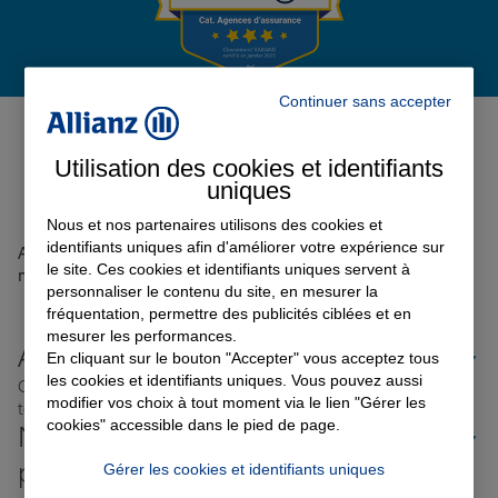
Garantie des accidents de la vie
Continuer sans accepter
Avis de l'agence Agence SAINT
JAMES
0
Assurance scolaire
Utilisation des cookies et identifiants
Avis sur une période de 6 mois
uniques
Nous et nos partenaires utilisons des cookies et
Protection juridique
identifiants uniques afin d'améliorer votre expérience sur
Aucun avis sur votre agence n'a été retrouvé pour le
le site. Ces cookies et identifiants uniques servent à
moment
personnaliser le contenu du site, en mesurer la
fréquentation, permettre des publicités ciblées et en
Retraite
mesurer les performances.
Allianz proche de chez vous
En cliquant sur le bouton "Accepter" vous acceptez tous
les cookies et identifiants uniques. Vous pouvez aussi
Où que vous soyez en France, nos agences Allianz sont
Tous nos devis d'assurance
modifier vos choix à tout moment via le lien "Gérer les
toujours près de chez vous.
cookies" accessible dans le pied de page.
Nos offres d'assurance dans les
plus grandes villes de France
Gérer les cookies et identifiants uniques