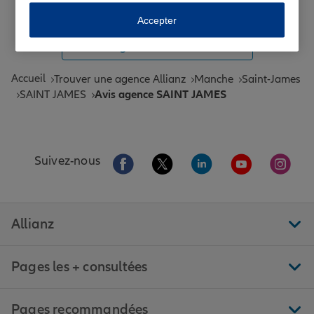
Toutes les agences Allianz de France
Accepter
Tous nos guides et conseils Allianz
Accueil
Trouver une agence Allianz
Manche
Saint-James
SAINT JAMES
Avis agence SAINT JAMES
Aller sur la page Facebook de Allianz
Aller sur la page Twitter de All
Aller sur la page Linke
Aller sur la pa
Aller 
Suivez-nous
Allianz
Pages les + consultées
Pages recommandées