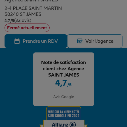
Épargne & retraite
Assurance emprunteur
Prévoyance et dépendance
Protection de la famille
2-4 PLACE SAINT MARTIN
50240 ST JAMES
(32 avis)
Note de 4.7 sur 5
4,7
/5
Vos projets
Assurance animal de compagnie
Protection juridique
Plan épargne retraite
Fermé actuellement
Prendre un RDV
Voir l'agence
Conseil assurance
Assurance vie
Partir en vacances
Note de satisfaction
Outre-mer
Placements financiers
Déménager
client chez Agence
SAINT JAMES
4,7
/5
Professionnels
Investissements immobiliers
Changer de voiture
Assurance auto
Note de 4.7 sur 5
Avis Google
Allianz en France
Transmission
Départ à la retraite
Assurance habitation
Préparer l’avenir
Le Pack Famille