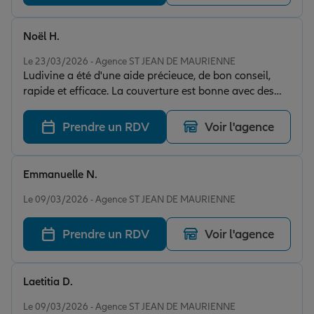
Noël H.
Note de 5 sur 5
Le 23/03/2026 - Agence ST JEAN DE MAURIENNE
Ludivine a été d'une aide précieuce, de bon conseil,
rapide et efficace. La couverture est bonne avec des
prix très compétitifs. Je recommande nutrellement
vivement cette agence Allianz.
Prendre un RDV
Voir l'agence
Emmanuelle N.
Note de 5 sur 5
Le 09/03/2026 - Agence ST JEAN DE MAURIENNE
Prendre un RDV
Voir l'agence
Laetitia D.
Note de 5 sur 5
Le 09/03/2026 - Agence ST JEAN DE MAURIENNE