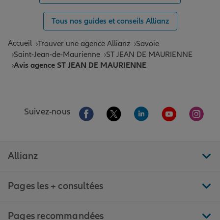
Tous nos guides et conseils Allianz
Accueil
Trouver une agence Allianz
Savoie
Saint-Jean-de-Maurienne
ST JEAN DE MAURIENNE
Avis agence ST JEAN DE MAURIENNE
Aller sur la page Facebook de Allianz
Aller sur la page Twitter de All
Aller sur la page Linke
Aller sur la pa
Aller 
Suivez-nous
Allianz
Pages les + consultées
Pages recommandées