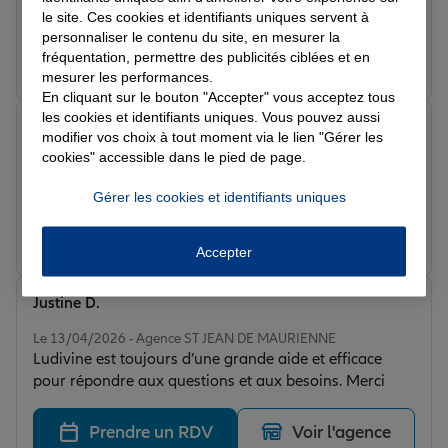
ses explications.Je la recommande fortement.
le site. Ces cookies et identifiants uniques servent à
personnaliser le contenu du site, en mesurer la
fréquentation, permettre des publicités ciblées et en
Prendre un RDV
Voir l'agence
mesurer les performances.
En cliquant sur le bouton "Accepter" vous acceptez tous
les cookies et identifiants uniques. Vous pouvez aussi
Ilan J.
modifier vos choix à tout moment via le lien "Gérer les
Note de 5 sur 5
cookies" accessible dans le pied de page.
Le 12/05/2026 - Agence ST JEAN DE MAURIENNE
Super
Gérer les cookies et identifiants uniques
Prendre un RDV
Voir l'agence
Accepter
Justine D.
Note de 5 sur 5
Le 13/04/2026 - Agence ST JEAN DE MAURIENNE
Ludivine est toujours d’une grande aide et efficace
pour répondre aux questions et aux besoins. Merci
Prendre un RDV
Voir l'agence