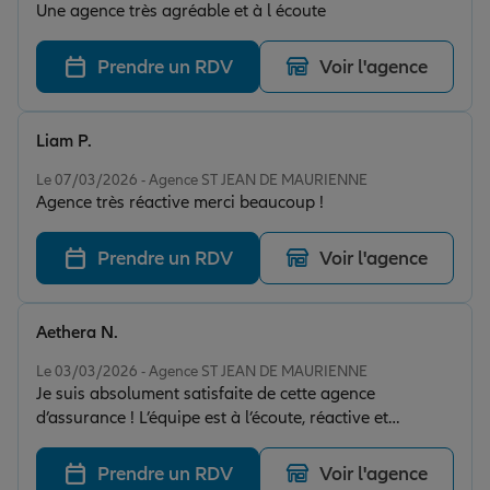
Une agence très agréable et à l écoute
Prendre un RDV
Voir l'agence
Liam P.
Note de 5 sur 5
Le 07/03/2026 - Agence ST JEAN DE MAURIENNE
Agence très réactive merci beaucoup !
Prendre un RDV
Voir l'agence
Aethera N.
Note de 5 sur 5
Le 03/03/2026 - Agence ST JEAN DE MAURIENNE
Je suis absolument satisfaite de cette agence
d’assurance ! L’équipe est à l’écoute, réactive et
professionnelle. Ils ont su m’accompagner avec clarté
dans toutes mes démarches et répondre à toutes mes
Prendre un RDV
Voir l'agence