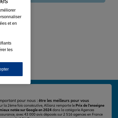
ues
améliorer
ersonnaliser
lées et en
ifiants
rer les
epter
important pour nous :
être les meilleurs pour vous
ur la 2ème fois consécutive, Allianz remporte le
Prix de l’enseigne
 mieux notée sur Google en 2024
dans la catégorie Agences
Assurance, avec 43 000 avis déposés sur 2 516 agences en France