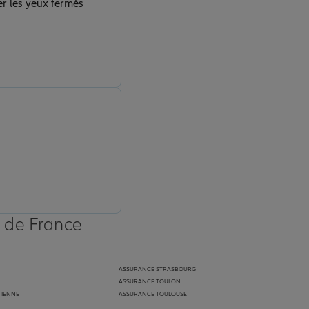
!
s de France
ASSURANCE STRASBOURG
ASSURANCE TOULON
TIENNE
ASSURANCE TOULOUSE