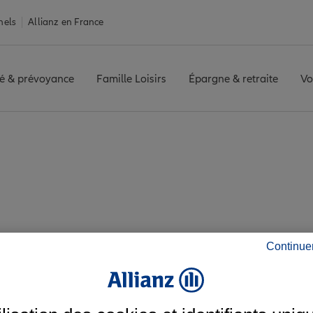
nels
Allianz en France
é & prévoyance
Famille Loisirs
Épargne & retraite
Vo
LO
Avis agence SAINT LO
 les avis de l'agenc
Continue