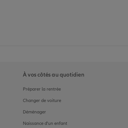
anz
in de Allianz
ge Youtube de Allianz
ur la page Instagram de Allianz
À vos côtés au quotidien
Préparer la rentrée
Changer de voiture
Déménager
Naissance d'un enfant