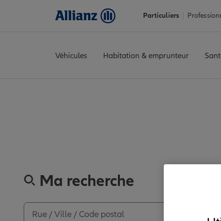
Particuliers
Profession
Véhicules
Habitation & emprunteur
Sant
Accueil
Trouver une agence Allianz
Manche
Saint-Lô
SAINT 
Découvrez
Ma recherche