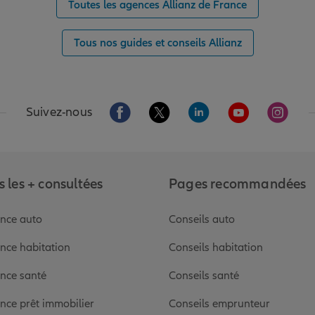
Toutes les agences Allianz de France
Tous nos guides et conseils Allianz
Aller sur la page Facebook de Allianz
Aller sur la page Twitter de Alli
Aller sur la page Linked
Aller sur la pa
Aller s
Suivez-nous
 les + consultées
Pages recommandées
nce auto
Conseils auto
nce habitation
Conseils habitation
nce santé
Conseils santé
nce prêt immobilier
Conseils emprunteur