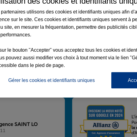
ilisation des cookies et identifiants uniq
partenaires utilisons des cookies et identifiants uniques afin d'
ence sur le site. Ces cookies et identifiants uniques servent à p
u site, en mesurer la fréquentation, permettre des publicités cib
 performances.
 LO
MAS
sur le bouton "Accepter" vous acceptez tous les cookies et ident
s pouvez aussi modifier vos choix à tout moment via le lien "Gé
cessible dans le pied de page.
Gérer les cookies et identifiants uniques
Acc
Voir l'agence
L'
Po
 Agence SAINT LO
la
111
d’