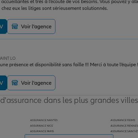
s et très à l’écoute de vos besoins. Vous pouvez y aller les yeux fermés
chez eux les litiges sont sérieusement solutionnés.
DV
Voir l'agence
SAINT LO
ne présence et disponibilité sans faille !!! Merci à toute l’équipe 
DV
Voir l'agence
 d'assurance dans les plus grandes ville
ASSURANCE NANTES
ASSURANCE REIMS
ASSURANCE NICE
ASSURANCE RENNES
ASSURANCE PARIS
ASSURANCE SAINT-É