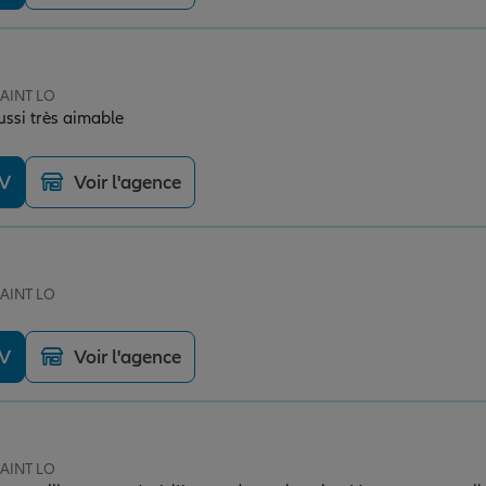
SAINT LO
ussi très aimable
DV
Voir l'agence
SAINT LO
DV
Voir l'agence
SAINT LO