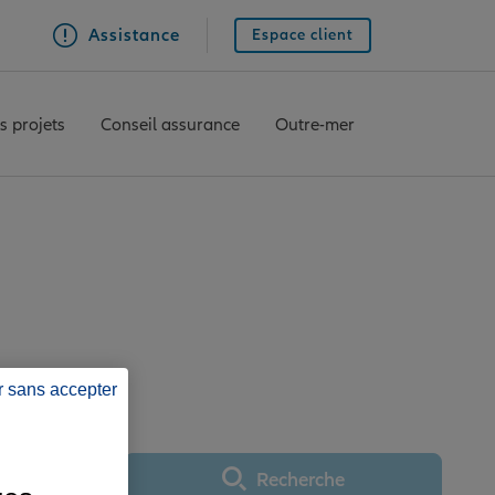
Assistance
Espace client
s projets
Conseil assurance
Outre-mer
e SAINT LO
r sans accepter
Recherche
Utiliser ma position