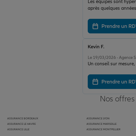
Les équipes sont hyper accueillante
après quelques années 
Prendre un R
Kevin F.
Note de 5 sur 5
Le 19/03/2026 - Agence 
Un conseil sur mesure, u
Prendre un R
Nos offres
ASSURANCE BORDEAUX
ASSURANCE LYON
ASSURANCE LE HAVRE
ASSURANCE MARSEILLE
ASSURANCE LILLE
ASSURANCE MONTPELLIER