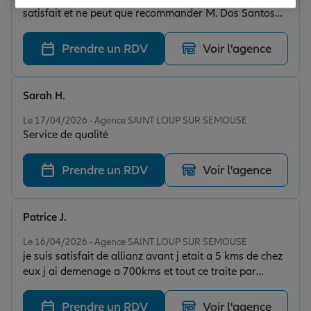
satisfait et ne peut que recommander M. Dos Santos
⭐️✅
Prendre un RDV
Voir l'agence
Sarah H.
Note de 5 sur 5
Le 17/04/2026 - Agence SAINT LOUP SUR SEMOUSE
Service de qualité
Prendre un RDV
Voir l'agence
Patrice J.
Note de 5 sur 5
Le 16/04/2026 - Agence SAINT LOUP SUR SEMOUSE
je suis satisfait de allianz avant j etait a 5 kms de chez
eux j ai demenage a 700kms et tout ce traite par
telephone un concurent pourt ma assurance ete moins
cher allianz c est alignee ca c est professionnel merci
Prendre un RDV
Voir l'agence