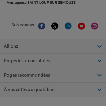
Avis agence SAINT LOUP SUR SEMOUSE
Aller sur la page Facebook de Allianz
Aller sur la page Twitter de All
Aller sur la page Linke
Aller sur la pa
Aller 
Suivez-nous
Allianz
Pages les + consultées
Pages recommandées
À vos côtés au quotidien