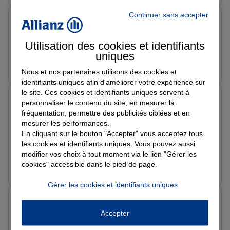
Continuer sans accepter
Romain F.
Note de 5 sur 5
Le 07/05/2026 - Agence SAINT LOUP SUR SEMOUSE
Utilisation des cookies et identifiants
uniques
Prendre un RDV
Voir l'agence
Nous et nos partenaires utilisons des cookies et
identifiants uniques afin d'améliorer votre expérience sur
le site. Ces cookies et identifiants uniques servent à
José C.
personnaliser le contenu du site, en mesurer la
Note de 5 sur 5
fréquentation, permettre des publicités ciblées et en
Le 27/04/2026 - Agence SAINT LOUP SUR SEMOUSE
mesurer les performances.
Equipe efficace et professionnelle, toujours de bons
En cliquant sur le bouton "Accepter" vous acceptez tous
conseils.
les cookies et identifiants uniques. Vous pouvez aussi
modifier vos choix à tout moment via le lien "Gérer les
Prendre un RDV
Voir l'agence
cookies" accessible dans le pied de page.
Gérer les cookies et identifiants uniques
Maxime R.
Note de 5 sur 5
Accepter
Le 23/04/2026 - Agence SAINT LOUP SUR SEMOUSE
Très pro, réactif, disponible et sympathique. Je suis très