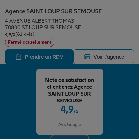
Épargne & retraite
Assurance emprunteur
Prévoyance et dépendance
Protection de la famille
Agence SAINT LOUP SUR SEMOUSE
4 AVENUE ALBERT THOMAS
Vos projets
Assurance animal de compagnie
Protection juridique
Plan épargne retraite
70800 ST LOUP SUR SEMOUSE
(61 avis)
Note de 4.9 sur 5
4,9
/5
Fermé actuellement
Conseil assurance
Assurance vie
Partir en vacances
Prendre un RDV
Voir l'agence
Outre-mer
Placements financiers
Déménager
Note de satisfaction
client chez Agence
Professionnels
Investissements immobiliers
Changer de voiture
Assurance auto
SAINT LOUP SUR
SEMOUSE
4,9
/5
Allianz en France
Transmission
Départ à la retraite
Assurance habitation
Note de 4.9 sur 5
Avis Google
Préparer l’avenir
Le Pack Famille