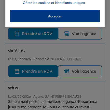
Lauraa M.
Gérer les cookies et identifiants uniques
Note de 5 sur 5
Le 09/06/2026 - Agence SAINT PIERRE EN AUGE
Nous sommes toujours très bien accueilli , très bien
Accepter
conseiller Merci à Sandra pour son professionnalisme
Prendre un RDV
Voir l'agence
christine l.
Note de 5 sur 5
Le 03/06/2026 - Agence SAINT PIERRE EN AUGE
Prendre un RDV
Voir l'agence
seb w.
Note de 5 sur 5
Le 03/06/2026 - Agence SAINT PIERRE EN AUGE
Simplement parfait, la meilleure agence d’assurance
jusqu’à maintenant. Toujours à l’écoute et investi.