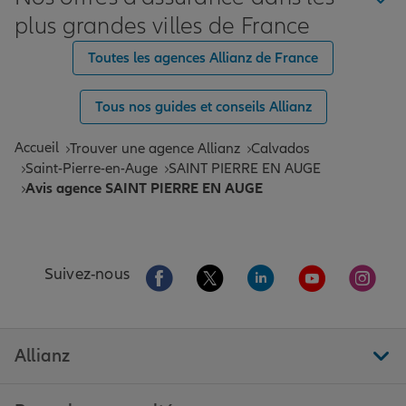
plus grandes villes de France
Toutes les agences Allianz de France
Tous nos guides et conseils Allianz
Accueil
Trouver une agence Allianz
Calvados
Saint-Pierre-en-Auge
SAINT PIERRE EN AUGE
Avis agence SAINT PIERRE EN AUGE
Aller sur la page Facebook de Allianz
Aller sur la page Twitter de All
Aller sur la page Linke
Aller sur la pa
Aller 
Suivez-nous
Allianz