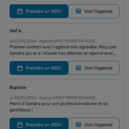
Prendre un RDV
Voir l'agence
Stef b.
Note de 5 sur 5
Le 03/06/2026 - Agence SAINT PIERRE EN AUGE
Premier contact avec l agence très agréable. Reçu par
Sandra qui et a l écoute nos attentes et répond avec
professionnalisme à nos demandes. Les démarches
sont réalisées rapidement . Je recommande l’agence à
Prendre un RDV
Voir l'agence
tout le monde
Baptiste
Note de 5 sur 5
Le 30/05/2026 - Agence SAINT PIERRE EN AUGE
Merci à Sandra pour son professionnalisme et sa
gentillesse !
Prendre un RDV
Voir l'agence