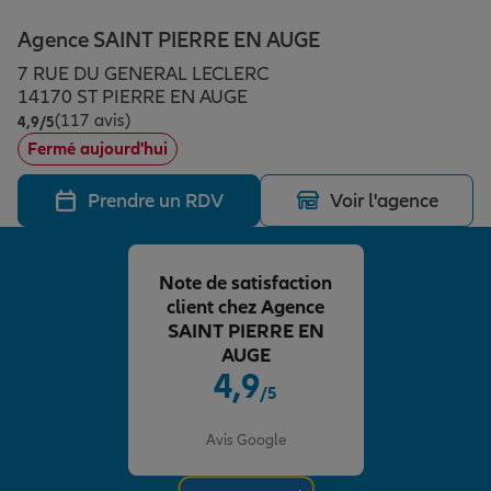
Épargne & retraite
Assurance emprunteur
Prévoyance et dépendance
Protection de la famille
Agence SAINT PIERRE EN AUGE
7 RUE DU GENERAL LECLERC
Vos projets
Assurance animal de compagnie
Protection juridique
Plan épargne retraite
14170 ST PIERRE EN AUGE
(117 avis)
Note de 4.9 sur 5
4,9
/5
Fermé aujourd'hui
Conseil assurance
Assurance vie
Partir en vacances
Prendre un RDV
Voir l'agence
Outre-mer
Placements financiers
Déménager
Note de satisfaction
client chez Agence
Professionnels
Investissements immobiliers
Changer de voiture
Assurance auto
SAINT PIERRE EN
AUGE
4,9
/5
Allianz en France
Transmission
Départ à la retraite
Assurance habitation
Note de 4.9 sur 5
Avis Google
Préparer l’avenir
Le Pack Famille