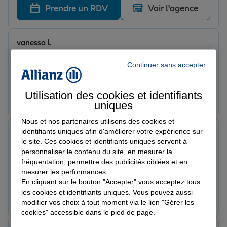
Prendre un RDV
Voir l'agence
vanessa l.
Note de 5 sur 5
Le 09/06/2026 - Agence SAINT PIERRE EN AUGE
Continuer sans accepter
Très aimable et a l écoute
Utilisation des cookies et identifiants
Prendre un RDV
Voir l'agence
uniques
Nous et nos partenaires utilisons des cookies et
MR. g.
identifiants uniques afin d'améliorer votre expérience sur
Note de 5 sur 5
le site. Ces cookies et identifiants uniques servent à
Le 09/06/2026 - Agence SAINT PIERRE EN AUGE
personnaliser le contenu du site, en mesurer la
Très satisfaite. Rapport très humain et à l écoute.
fréquentation, permettre des publicités ciblées et en
Jamais eu de problème je recommande.
mesurer les performances.
En cliquant sur le bouton "Accepter" vous acceptez tous
les cookies et identifiants uniques. Vous pouvez aussi
Prendre un RDV
Voir l'agence
modifier vos choix à tout moment via le lien "Gérer les
cookies" accessible dans le pied de page.