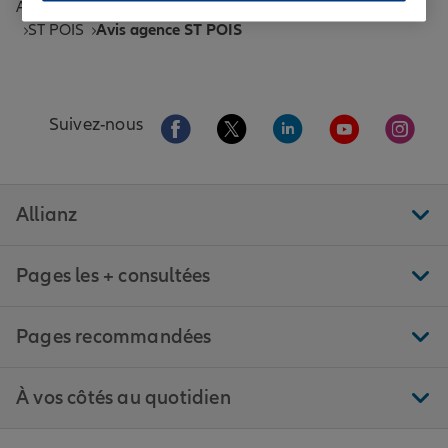
Accueil
Trouver une agence Allianz
Manche
Saint-Pois
ST POIS
Avis agence ST POIS
Aller sur la page Facebook de Allianz
Aller sur la page Twitter de All
Aller sur la page Linke
Aller sur la pa
Aller 
Suivez-nous
Allianz
Pages les + consultées
Pages recommandées
À vos côtés au quotidien