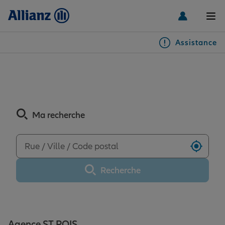
Men
Assistance
Particuliers
Découvrez les avis de
l'agence ST POIS
Véhicules
Ma recherche
Habitation & emprunteur
Auto
Utilise
Santé & prévoyance
2 roues
Habitation
Recherche
Famille Loisirs
Autres véhicules
Équipements habitation
Santé
Agence ST POIS