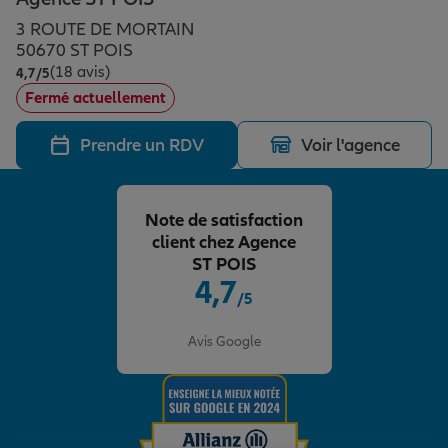
Épargne & retraite
Assurance emprunteur
Prévoyance et dépendance
Protection de la famille
3 ROUTE DE MORTAIN
50670 ST POIS
(18 avis)
Note de 4.7 sur 5
4,7
/5
Vos projets
Assurance animal de compagnie
Protection juridique
Plan épargne retraite
Fermé actuellement
Prendre un RDV
Voir l'agence
Conseil assurance
Assurance vie
Partir en vacances
Note de satisfaction
Outre-mer
Placements financiers
Déménager
client chez Agence
ST POIS
4,7
/5
Professionnels
Investissements immobiliers
Changer de voiture
Assurance auto
Note de 4.7 sur 5
Avis Google
Allianz en France
Transmission
Départ à la retraite
Assurance habitation
Préparer l’avenir
Le Pack Famille