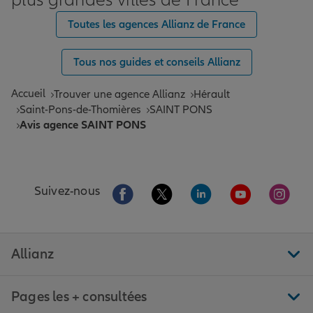
plus grandes villes de France
Toutes les agences Allianz de France
Tous nos guides et conseils Allianz
Accueil
Trouver une agence Allianz
Hérault
Saint-Pons-de-Thomières
SAINT PONS
Avis agence SAINT PONS
Aller sur la page Facebook de Allianz
Aller sur la page Twitter de All
Aller sur la page Linke
Aller sur la pa
Aller 
Suivez-nous
Allianz
Pages les + consultées