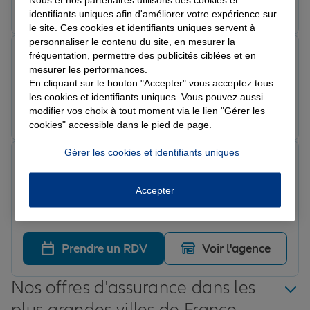
Prendre un RDV
Voir l'agence
identifiants uniques afin d'améliorer votre expérience sur
le site. Ces cookies et identifiants uniques servent à
personnaliser le contenu du site, en mesurer la
Christophe T.
fréquentation, permettre des publicités ciblées et en
Note de 5 sur 5
mesurer les performances.
Le 15/05/2026 - Agence SAINT PONS
En cliquant sur le bouton "Accepter" vous acceptez tous
les cookies et identifiants uniques. Vous pouvez aussi
Prendre un RDV
Voir l'agence
modifier vos choix à tout moment via le lien "Gérer les
cookies" accessible dans le pied de page.
Gérer les cookies et identifiants uniques
Yves D.
Note de 5 sur 5
Le 31/03/2026 - Agence SAINT PONS
Accepter
Dossier de dégâts a mes panneaux solaires a été traité
rapidement par messages et internet sans me déplacer.
Merci au conseiller qui m a guidé dans mes démarches
avec efficacité et gentillesse..Le remboursement de mes
Prendre un RDV
Voir l'agence
factures a été tres rapide...encore merci a ALLIANZ
Nos offres d'assurance dans les