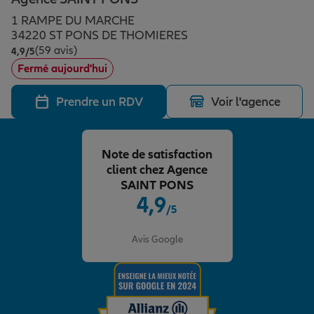
Épargne & retraite
Assurance emprunteur
Prévoyance et dépendance
Protection de la famille
1 RAMPE DU MARCHE
34220 ST PONS DE THOMIERES
(59 avis)
Note de 4.9 sur 5
4,9
/5
Vos projets
Assurance animal de compagnie
Protection juridique
Plan épargne retraite
Fermé aujourd'hui
Prendre un RDV
Voir l'agence
Conseil assurance
Assurance vie
Partir en vacances
Note de satisfaction
Outre-mer
Placements financiers
Déménager
client chez Agence
SAINT PONS
4,9
/5
Professionnels
Investissements immobiliers
Changer de voiture
Assurance auto
Note de 4.9 sur 5
Avis Google
Allianz en France
Transmission
Départ à la retraite
Assurance habitation
Préparer l’avenir
Le Pack Famille