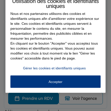
Utilisation des cookies et identifiants
uniques
Prendre un RDV
Voir l'agence
Nous et nos partenaires utilisons des cookies et
identifiants uniques afin d'améliorer votre expérience sur
le site. Ces cookies et identifiants uniques servent à
Mademoiselle O.
personnaliser le contenu du site, en mesurer la
Note de 5 sur 5
fréquentation, permettre des publicités ciblées et en
Le 25/06/2026 - Agence AISNE 3 VALLEES ST QUENTIN
mesurer les performances.
En cliquant sur le bouton "Accepter" vous acceptez tous
les cookies et identifiants uniques. Vous pouvez aussi
Prendre un RDV
Voir l'agence
modifier vos choix à tout moment via le lien "Gérer les
cookies" accessible dans le pied de page.
Yves S.
Gérer les cookies et identifiants uniques
Note de 5 sur 5
Le 17/02/2026 - Agence AISNE 3 VALLEES ST QUENTIN
Les explications sont limpides [empreintes de
Accepter
pédagogie] et bonne réactivité aux sollicitations
Prendre un RDV
Voir l'agence