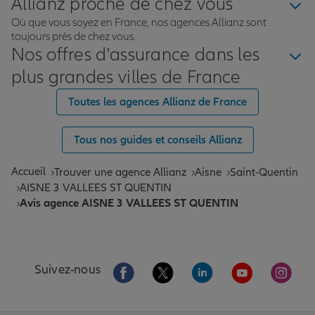
Allianz proche de chez vous
Où que vous soyez en France, nos agences Allianz sont
toujours près de chez vous.
Nos offres d'assurance dans les
plus grandes villes de France
Toutes les agences Allianz de France
Tous nos guides et conseils Allianz
Accueil
Trouver une agence Allianz
Aisne
Saint-Quentin
AISNE 3 VALLEES ST QUENTIN
Avis agence AISNE 3 VALLEES ST QUENTIN
Aller sur la page Facebook de Allianz
Aller sur la page Twitter de All
Aller sur la page Linke
Aller sur la pa
Aller 
Suivez-nous