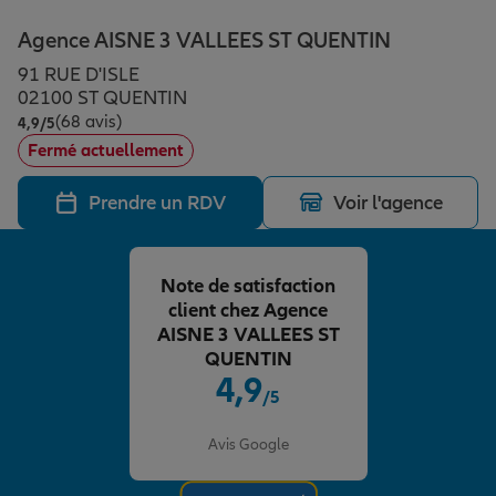
Épargne & retraite
Assurance emprunteur
Prévoyance et dépendance
Protection de la famille
Agence AISNE 3 VALLEES ST QUENTIN
91 RUE D'ISLE
Vos projets
Assurance animal de compagnie
Protection juridique
Plan épargne retraite
02100 ST QUENTIN
(68 avis)
Note de 4.9 sur 5
4,9
/5
Fermé actuellement
Conseil assurance
Assurance vie
Partir en vacances
Prendre un RDV
Voir l'agence
Outre-mer
Placements financiers
Déménager
Note de satisfaction
client chez Agence
Professionnels
Investissements immobiliers
Changer de voiture
Assurance auto
AISNE 3 VALLEES ST
QUENTIN
4,9
/5
Allianz en France
Transmission
Départ à la retraite
Assurance habitation
Note de 4.9 sur 5
Avis Google
Préparer l’avenir
Le Pack Famille