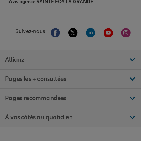
Avis agence SAINTE FOY LA GRANDE
Aller sur la page Facebook de Allianz
Aller sur la page Twitter de All
Aller sur la page Linke
Aller sur la pa
Aller 
Suivez-nous
Allianz
Pages les + consultées
Pages recommandées
À vos côtés au quotidien