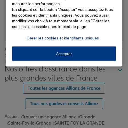
nathalie c.
mesurer les performances.
Note de 5 sur 5
En cliquant sur le bouton "Accepter" vous acceptez tous
Le 12/03/2026 - Agence SAINTE FOY LA GRANDE
les cookies et identifiants uniques. Vous pouvez aussi
Réactif, à l' écoute ,cette agence est à recommander
modifier vos choix à tout moment via le lien "Gérer les
cookies" accessible dans le pied de page.
Prendre un RDV
Voir l'agence
Gérer les cookies et identifiants uniques
Allianz proche de chez vous
Accepter
Où que vous soyez en France, nos agences Allianz sont
toujours près de chez vous.
Nos offres d'assurance dans les
plus grandes villes de France
Toutes les agences Allianz de France
Tous nos guides et conseils Allianz
Accueil
Trouver une agence Allianz
Gironde
Sainte-Foy-la-Grande
SAINTE FOY LA GRANDE