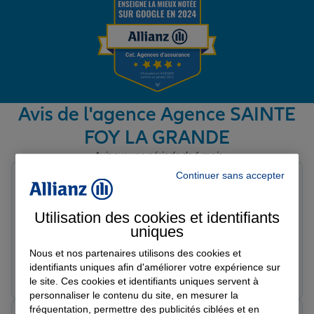
Garantie des accidents de la vie
Assurance scolaire
Avis de l'agence Agence SAINTE
FOY LA GRANDE
Protection juridique
Avis sur une période de 6 mois
Continuer sans accepter
Rubio
Note de 5 sur 5
Retraite
Le 04/07/2026 - Agence SAINTE FOY LA GRANDE
Utilisation des cookies et identifiants
Merci à Carole pour son professionnalisme et son
uniques
implication dans les dossiers.
Tous nos devis d'assurance
Nous et nos partenaires utilisons des cookies et
identifiants uniques afin d'améliorer votre expérience sur
Prendre un RDV
Voir l'agence
le site. Ces cookies et identifiants uniques servent à
personnaliser le contenu du site, en mesurer la
fréquentation, permettre des publicités ciblées et en