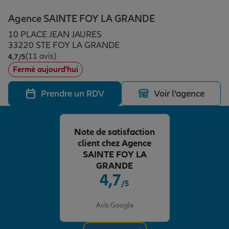
Épargne & retraite
Assurance emprunteur
Prévoyance et dépendance
Protection de la famille
Agence SAINTE FOY LA GRANDE
10 PLACE JEAN JAURES
Vos projets
Assurance animal de compagnie
Protection juridique
Plan épargne retraite
33220 STE FOY LA GRANDE
(11 avis)
Note de 4.7 sur 5
4,7
/5
Fermé aujourd'hui
Conseil assurance
Assurance vie
Partir en vacances
Prendre un RDV
Voir l'agence
Outre-mer
Placements financiers
Déménager
Note de satisfaction
client chez Agence
Professionnels
Investissements immobiliers
Changer de voiture
Assurance auto
SAINTE FOY LA
GRANDE
4,7
/5
Allianz en France
Transmission
Départ à la retraite
Assurance habitation
Note de 4.7 sur 5
Avis Google
Préparer l’avenir
Le Pack Famille