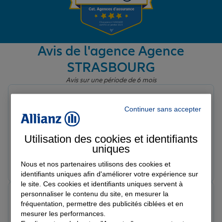
Garantie des accidents de la vie
Avis de l'agence Agence
STRASBOURG
Assurance scolaire
Avis sur une période de 6 mois
Mégane J.
Protection juridique
Note de 5 sur 5
Continuer sans accepter
Le 15/04/2026 - Agence STRASBOURG
Accueil chaleureux et agréable au sein de l’agence par
le conseiller Bilal
Utilisation des cookies et identifiants
Retraite
uniques
Prendre un RDV
Voir l'agence
Nous et nos partenaires utilisons des cookies et
identifiants uniques afin d'améliorer votre expérience sur
Tous nos devis d'assurance
le site. Ces cookies et identifiants uniques servent à
personnaliser le contenu du site, en mesurer la
Denovan F.
fréquentation, permettre des publicités ciblées et en
Note de 5 sur 5
Le 05/03/2026 - Agence STRASBOURG
mesurer les performances.