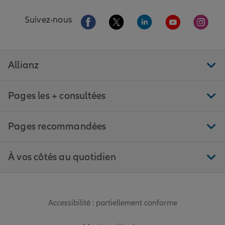
Aller sur la page Facebook de Allianz
Aller sur la page Twitter de All
Aller sur la page Linke
Aller sur la pa
Aller 
Suivez-nous
Allianz
Pages les + consultées
Pages recommandées
À vos côtés au quotidien
Accessibilité : partiellement conforme