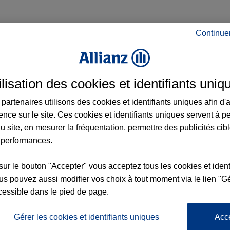
Continue
SBOURG RHIN
ilisation des cookies et identifiants uniq
N
G
partenaires utilisons des cookies et identifiants uniques afin d'
ence sur le site. Ces cookies et identifiants uniques servent à p
u site, en mesurer la fréquentation, permettre des publicités cib
 performances.
Voir l'agence
sur le bouton "Accepter" vous acceptez tous les cookies et ident
s pouvez aussi modifier vos choix à tout moment via le lien "Gé
cessible dans le pied de page.
L'
Po
ence STRASBOURG RHIN
la
Gérer les cookies et identifiants uniques
Acc
122
d’