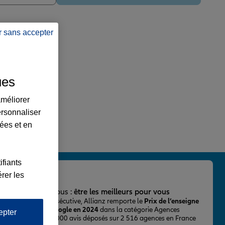
r sans accepter
ues
améliorer
ersonnaliser
lées et en
ifiants
rer les
important pour nous :
être les meilleurs pour vous
ur la 2ème fois consécutive, Allianz remporte le
Prix de l’enseigne
 mieux notée sur Google en 2024
dans la catégorie Agences
epter
Assurance, avec 43 000 avis déposés sur 2 516 agences en France