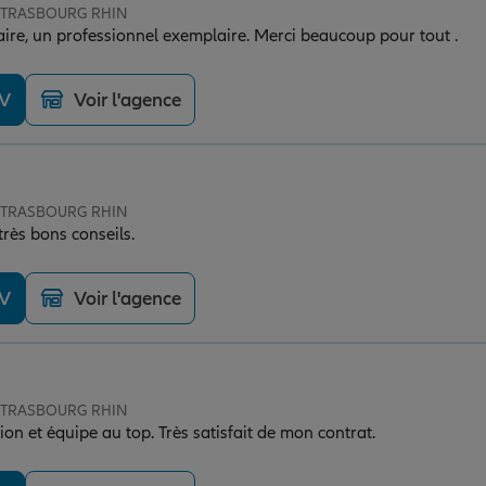
e STRASBOURG RHIN
aire, un professionnel exemplaire. Merci beaucoup pour tout .
DV
Voir l'agence
e STRASBOURG RHIN
rès bons conseils.
DV
Voir l'agence
e STRASBOURG RHIN
on et équipe au top. Très satisfait de mon contrat.