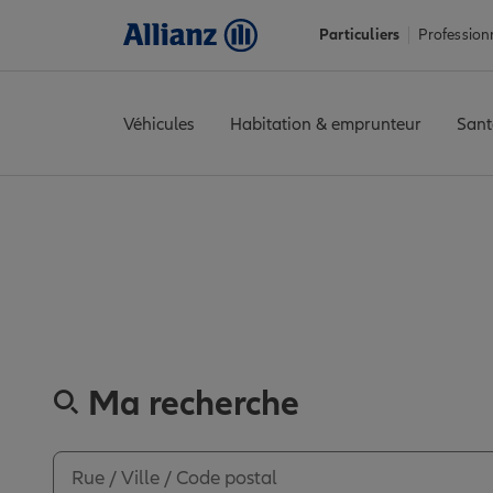
Particuliers
Profession
Véhicules
Habitation & emprunteur
Sant
Accueil
Trouver une agence Allianz
Bas-Rhin
Strasbourg
STR
Découvrez les
Ma recherche