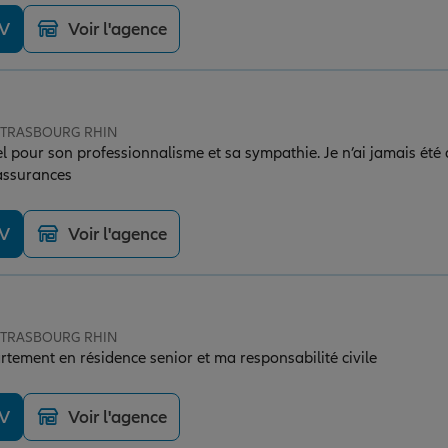
DV
Voir l'agence
e STRASBOURG RHIN
 pour son professionnalisme et sa sympathie. Je n’ai jamais été 
assurances
DV
Voir l'agence
e STRASBOURG RHIN
tement en résidence senior et ma responsabilité civile
DV
Voir l'agence