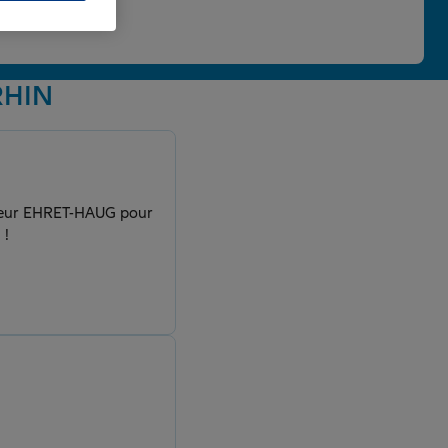
 une note de 4,86/5.
RHIN
nsieur EHRET-HAUG pour
 !