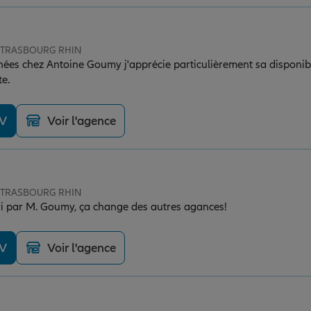
e STRASBOURG RHIN
ées chez Antoine Goumy j'apprécie particulièrement sa disponibil
te.
DV
Voir l'agence
e STRASBOURG RHIN
ivi par M. Goumy, ça change des autres agances!
DV
Voir l'agence