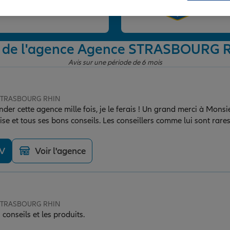
et
s de l'agence Agence STRASBOURG 
Avis sur une période de 6 mois
e STRASBOURG RHIN
der cette agence mille fois, je le ferais ! Un grand merci à Mo
ise et tous ses bons conseils. Les conseillers comme lui sont rares
DV
Voir l'agence
e STRASBOURG RHIN
conseils et les produits.