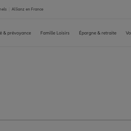
nels
Allianz en France
é & prévoyance
Famille Loisirs
Épargne & retraite
Vo
ASBOURG RHIN
Avis agence STRASBOURG RHIN
 avis de l'agence S