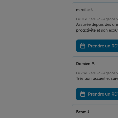
mireille f.
Note de 5 sur 5
Le 01/03/2026 - Agenc
Assurée depuis des ann
proactivité et son écou
Prendre un R
Damien P.
Note de 5 sur 5
Le 28/02/2026 - Agenc
Très bon accueil et su
Prendre un R
BcomU
Note de 5 sur 5