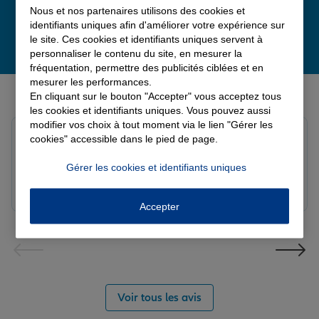
Nous et nos partenaires utilisons des cookies et
identifiants uniques afin d'améliorer votre expérience sur
le site. Ces cookies et identifiants uniques servent à
personnaliser le contenu du site, en mesurer la
fréquentation, permettre des publicités ciblées et en
mesurer les performances.
Derniers avis de nos agences Allianz
En cliquant sur le bouton "Accepter" vous acceptez tous
les cookies et identifiants uniques. Vous pouvez aussi
modifier vos choix à tout moment via le lien "Gérer les
Fanny B.
cookies" accessible dans le pied de page.
Note de 5 sur 5
Le 09/08/2026 - Agence LANGRES-SAINT GEOSMES
Gérer les cookies et identifiants uniques
Très bonne agence. Notre conseillère Laura est
réactive et professionnelle.
Accepter
Voir tous les avis