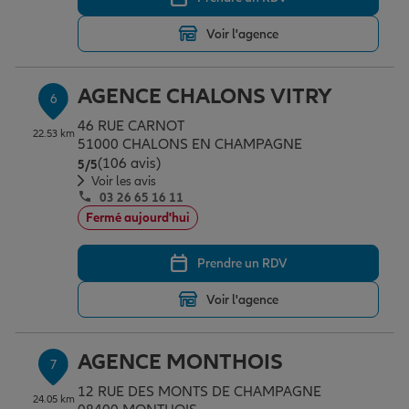
Voir l'agence
AGENCE CHALONS VITRY
6
46 RUE CARNOT
22.53 km
51000 CHALONS EN CHAMPAGNE
(106 avis)
Note de 5 sur 5
5
/5
Voir les avis
03 26 65 16 11
Fermé aujourd'hui
Prendre un RDV
Voir l'agence
AGENCE MONTHOIS
7
12 RUE DES MONTS DE CHAMPAGNE
24.05 km