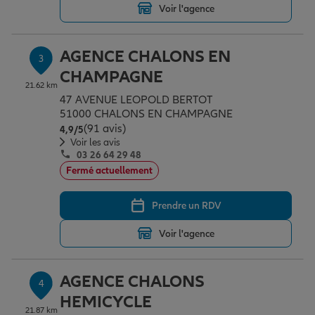
Voir l'agence
Garantie des accidents de la vie
AGENCE CHALONS EN
3
CHAMPAGNE
21.62 km
Assurance scolaire
47 AVENUE LEOPOLD BERTOT
51000 CHALONS EN CHAMPAGNE
(91 avis)
Note de 4.9 sur 5
4,9
/5
Voir les avis
Protection juridique
03 26 64 29 48
Fermé actuellement
Retraite
Prendre un RDV
Voir l'agence
Tous nos devis d'assurance
AGENCE CHALONS
4
HEMICYCLE
21.87 km