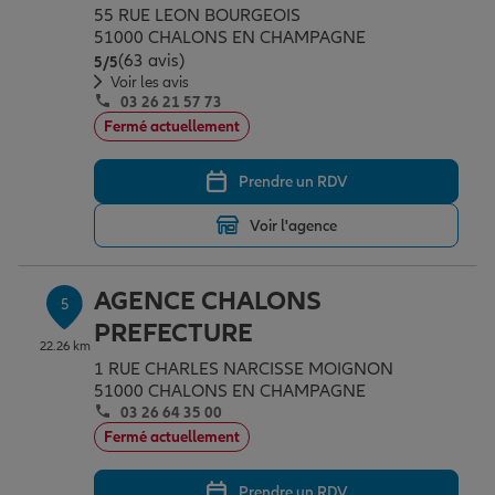
55 RUE LEON BOURGEOIS
51000 CHALONS EN CHAMPAGNE
(63 avis)
Note de 5 sur 5
5
/5
Voir les avis
03 26 21 57 73
Fermé actuellement
Prendre un RDV
Voir l'agence
AGENCE CHALONS
5
PREFECTURE
22.26 km
1 RUE CHARLES NARCISSE MOIGNON
51000 CHALONS EN CHAMPAGNE
03 26 64 35 00
Fermé actuellement
Prendre un RDV