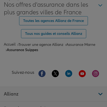
Nos offres d'assurance dans les
plus grandes villes de France
Toutes les agences Allianz de France
Tous nos guides et conseils Allianz
Accueil
Trouver une agence Allianz
Assurance Marne
Assurance Suippes
Aller sur la page Facebook de Allianz
Aller sur la page Twitter de All
Aller sur la page Linke
Aller sur la pa
Aller 
Suivez-nous
Allianz