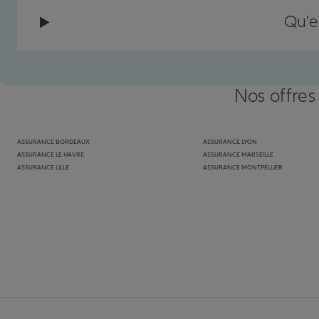
Qu'e
Nos offres
ASSURANCE BORDEAUX
ASSURANCE LYON
ASSURANCE LE HAVRE
ASSURANCE MARSEILLE
ASSURANCE LILLE
ASSURANCE MONTPELLIER