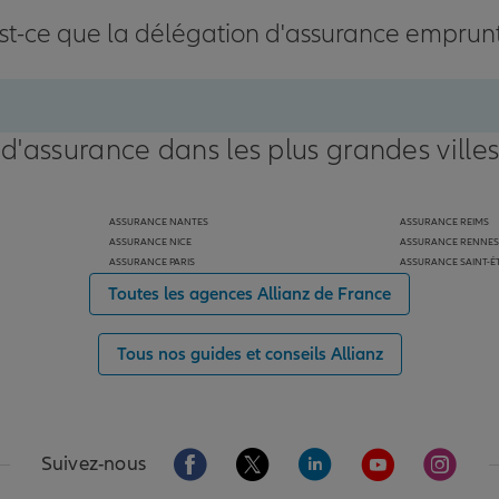
st-ce que la délégation d'assurance emprun
 d'assurance dans les plus grandes ville
ASSURANCE NANTES
ASSURANCE REIMS
ASSURANCE NICE
ASSURANCE RENNES
ASSURANCE PARIS
ASSURANCE SAINT-É
Toutes les agences Allianz de France
Tous nos guides et conseils Allianz
Aller sur la page Facebook de Allianz
Aller sur la page Twitter de Alli
Aller sur la page Linked
Aller sur la pa
Aller s
Suivez-nous