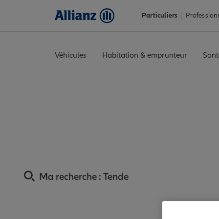
Particuliers
Profession
Véhicules
Habitation & emprunteur
Sant
Accueil
Trouver une agence Allianz
Assurance Alpes-Maritim
Assurance Tende :
Ma recherche :
Tende