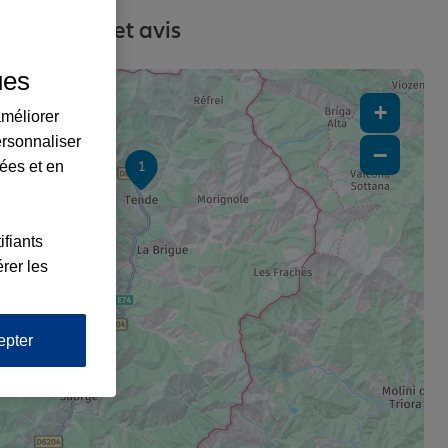
, contacts et avis
ues
+
améliorer
ersonnaliser
−
lées et en
1
ifiants
rer les
epter