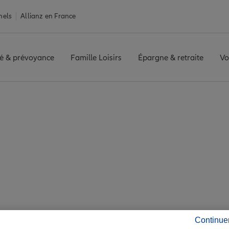
nels
Allianz en France
é & prévoyance
Famille Loisirs
Épargne & retraite
Vo
es
Assurance Tende
 3 agences Allianz à 
Continue