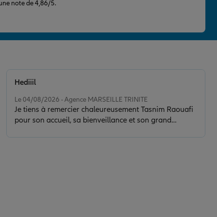
 une note de 4,86/5.
Hediiil
Note de 5 sur 5
Le 04/08/2026 - Agence MARSEILLE TRINITE
Je tiens à remercier chaleureusement Tasnim Raouafi
pour son accueil, sa bienveillance et son grand
professionnalisme. Elle a su répondre à toutes mes
questions avec le sourire et m’accompagner de la
meilleure des façons. Le service est tout simplement
au top ! Je ne regrette absolument pas d’avoir choisi
Allianz. Ce sont des personnes comme Tasnim qui font
la force et la réputation d’une entreprise. Merci encore
pour votre excellent travail !