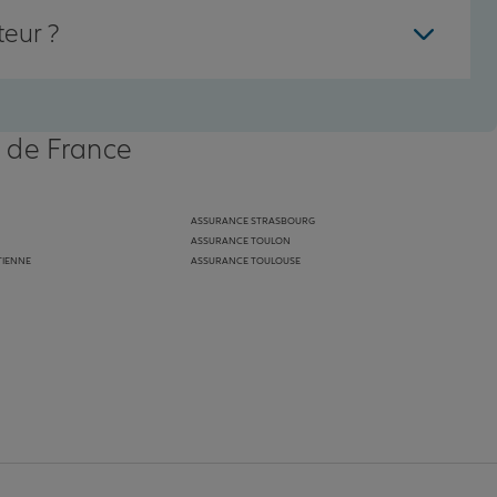
teur ?
s de France
ASSURANCE STRASBOURG
ASSURANCE TOULON
TIENNE
ASSURANCE TOULOUSE
anz
in de Allianz
ge Youtube de Allianz
ur la page Instagram de Allianz