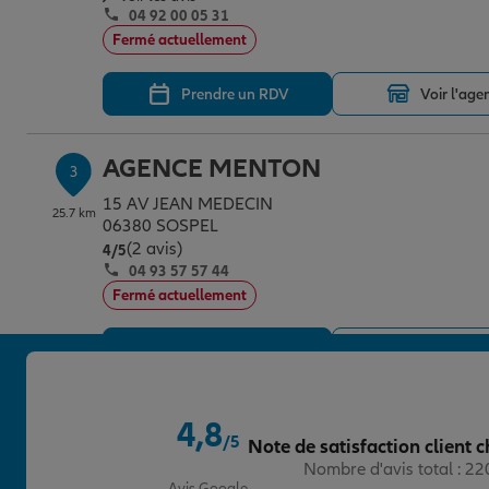
04 92 00 05 31
Fermé actuellement
Prendre un RDV
Voir l'age
AGENCE MENTON
3
15 AV JEAN MEDECIN
25.7 km
06380 SOSPEL
(2 avis)
Note de 4 sur 5
4
/5
04 93 57 57 44
Fermé actuellement
Prendre un RDV
Voir l'age
4,8
/5
Note de satisfaction client c
Note de 4.8 sur 5
Nombre d'avis total : 2
Avis Google