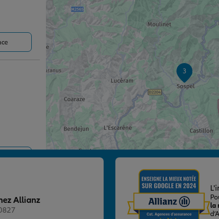
nce
3
nce
L'
Po
hez Allianz
la
20827
d’