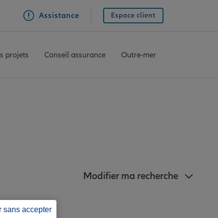
Assistance
Espace client
s projets
Conseil assurance
Outre-mer
proximité de Tende
Modifier ma recherche
r sans accepter