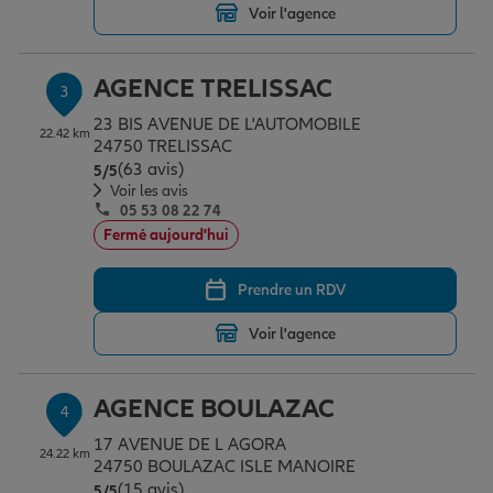
Voir l'agence
Garantie des accidents de la vie
AGENCE TRELISSAC
3
23 BIS AVENUE DE L'AUTOMOBILE
22.42 km
24750 TRELISSAC
Assurance scolaire
(63 avis)
Note de 5 sur 5
5
/5
Voir les avis
05 53 08 22 74
Protection juridique
Fermé aujourd'hui
Prendre un RDV
Retraite
Voir l'agence
Tous nos devis d'assurance
AGENCE BOULAZAC
4
17 AVENUE DE L AGORA
24.22 km
24750 BOULAZAC ISLE MANOIRE
(15 avis)
Note de 5 sur 5
5
/5