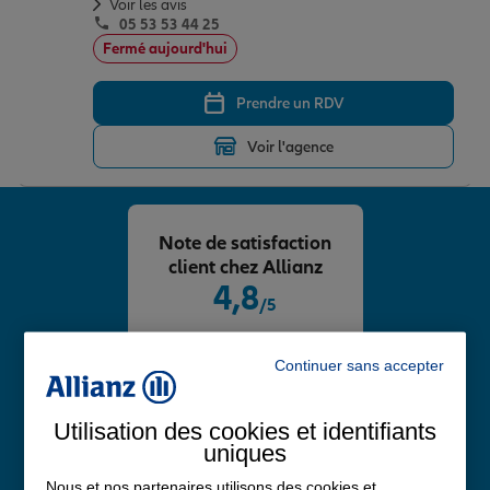
Voir les avis
05 53 53 44 25
Fermé aujourd'hui
Prendre un RDV
Voir l'agence
Note de satisfaction
client chez Allianz
4,8
/5
Note de 4.8 sur 5
Avis Google
Continuer sans accepter
Utilisation des cookies et identifiants
uniques
Nous et nos partenaires utilisons des cookies et