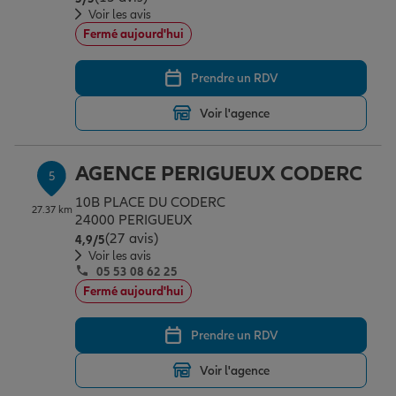
Voir les avis
Fermé aujourd'hui
Prendre un RDV
Voir l'agence
AGENCE PERIGUEUX CODERC
5
10B PLACE DU CODERC
27.37 km
24000 PERIGUEUX
(27 avis)
Note de 4.9 sur 5
4,9
/5
Voir les avis
05 53 08 62 25
Fermé aujourd'hui
Prendre un RDV
Voir l'agence