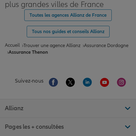
plus grandes villes de France
Toutes les agences Allianz de France
Tous nos guides et conseils Allianz
Accueil
Trouver une agence Allianz
Assurance Dordogne
Assurance Thenon
Aller sur la page Facebook de Allianz
Aller sur la page Twitter de All
Aller sur la page Linke
Aller sur la pa
Aller 
Suivez-nous
Allianz
Pages les + consultées