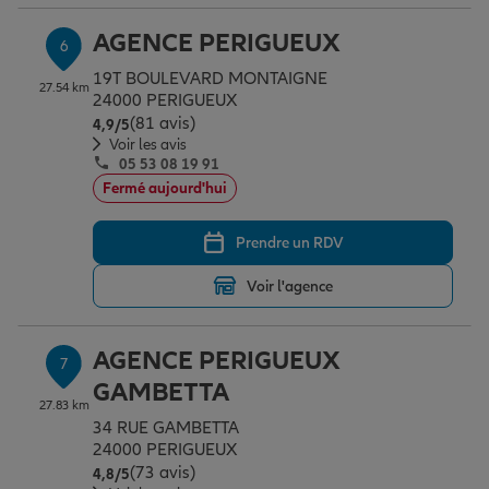
AGENCE PERIGUEUX
6
19T BOULEVARD MONTAIGNE
27.54 km
24000 PERIGUEUX
(81 avis)
Note de 4.9 sur 5
4,9
/5
Voir les avis
05 53 08 19 91
Fermé aujourd'hui
Prendre un RDV
Voir l'agence
AGENCE PERIGUEUX
7
GAMBETTA
27.83 km
34 RUE GAMBETTA
24000 PERIGUEUX
(73 avis)
Note de 4.8 sur 5
4,8
/5