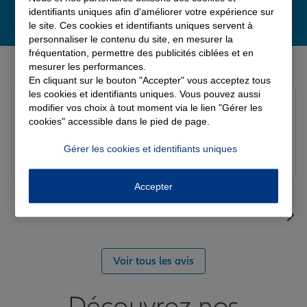
identifiants uniques afin d'améliorer votre expérience sur
le site. Ces cookies et identifiants uniques servent à
personnaliser le contenu du site, en mesurer la
fréquentation, permettre des publicités ciblées et en
Derniers avis de nos agences Allianz
mesurer les performances.
En cliquant sur le bouton "Accepter" vous acceptez tous
les cookies et identifiants uniques. Vous pouvez aussi
Yayaya M.
modifier vos choix à tout moment via le lien "Gérer les
Note de 5 sur 5
cookies" accessible dans le pied de page.
Le 07/08/2026 - Agence NANTERRE
Merci à Madi pour son écoute et ces conseils précieux.
Gérer les cookies et identifiants uniques
Réactif et efficace le service impeccable
Accepter
Voir tous les avis