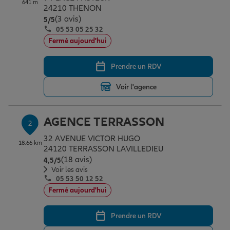
641 m
Épargne & retraite
Assurance emprunteur
Prévoyance et dépendance
Protection de la famille
24210 THENON
(3 avis)
Note de 5 sur 5
5
/5
05 53 05 25 32
Fermé aujourd'hui
Vos projets
Assurance animal de compagnie
Protection juridique
Plan épargne retraite
Prendre un RDV
Conseil assurance
Assurance vie
Partir en vacances
Voir l'agence
Outre-mer
Placements financiers
Déménager
AGENCE TERRASSON
2
32 AVENUE VICTOR HUGO
18.66 km
24120 TERRASSON LAVILLEDIEU
Professionnels
Investissements immobiliers
Changer de voiture
Assurance auto
(18 avis)
Note de 4.5 sur 5
4,5
/5
Voir les avis
05 53 50 12 52
Allianz en France
Transmission
Départ à la retraite
Assurance habitation
Fermé aujourd'hui
Prendre un RDV
Préparer l’avenir
Le Pack Famille