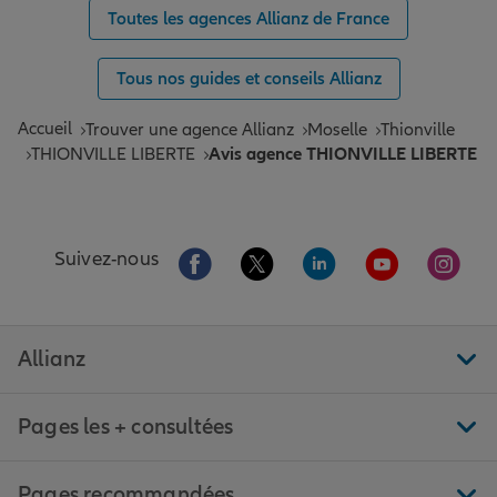
Toutes les agences Allianz de France
Tous nos guides et conseils Allianz
Accueil
Trouver une agence Allianz
Moselle
Thionville
THIONVILLE LIBERTE
Avis agence THIONVILLE LIBERTE
Aller sur la page Facebook de Allianz
Aller sur la page Twitter de All
Aller sur la page Linke
Aller sur la pa
Aller 
Suivez-nous
Allianz
Pages les + consultées
Pages recommandées