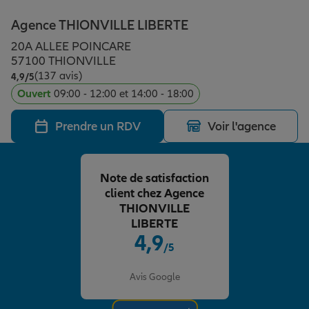
Épargne & retraite
Assurance emprunteur
Prévoyance et dépendance
Protection de la famille
Agence THIONVILLE LIBERTE
20A ALLEE POINCARE
Vos projets
Assurance animal de compagnie
Protection juridique
Plan épargne retraite
57100 THIONVILLE
(137 avis)
Note de 4.9 sur 5
4,9
/5
Ouvert
09:00 - 12:00 et 14:00 - 18:00
Conseil assurance
Assurance vie
Partir en vacances
Prendre un RDV
Voir l'agence
Outre-mer
Placements financiers
Déménager
Note de satisfaction
client chez Agence
Professionnels
Investissements immobiliers
Changer de voiture
Assurance auto
THIONVILLE
LIBERTE
4,9
/5
Allianz en France
Transmission
Départ à la retraite
Assurance habitation
Note de 4.9 sur 5
Avis Google
Préparer l’avenir
Le Pack Famille