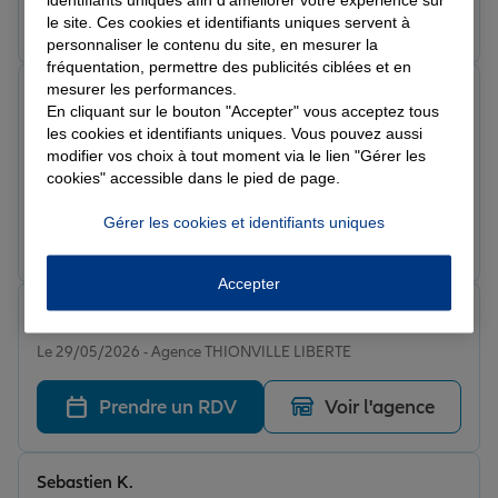
Prendre un RDV
Voir l'agence
le site. Ces cookies et identifiants uniques servent à
personnaliser le contenu du site, en mesurer la
fréquentation, permettre des publicités ciblées et en
mesurer les performances.
antoine m.
En cliquant sur le bouton "Accepter" vous acceptez tous
Note de 5 sur 5
Le 30/05/2026 - Agence THIONVILLE LIBERTE
les cookies et identifiants uniques. Vous pouvez aussi
Super accueil. Très bon rapport qualité prix. Je
modifier vos choix à tout moment via le lien "Gérer les
cookies" accessible dans le pied de page.
recommande.
Gérer les cookies et identifiants uniques
Prendre un RDV
Voir l'agence
Accepter
Loïc P.
Note de 5 sur 5
Le 29/05/2026 - Agence THIONVILLE LIBERTE
Prendre un RDV
Voir l'agence
Sebastien K.