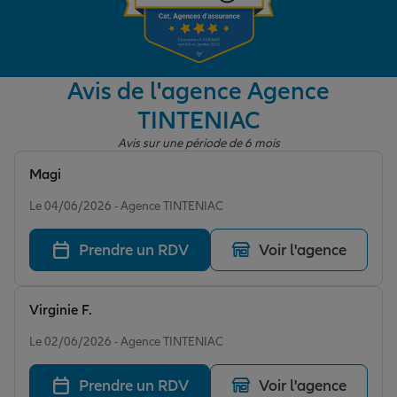
Garantie des accidents de la vie
Avis de l'agence Agence
TINTENIAC
Assurance scolaire
Avis sur une période de 6 mois
Magi
Protection juridique
Note de 5 sur 5
Le 04/06/2026 - Agence TINTENIAC
Prendre un RDV
Voir l'agence
Retraite
Virginie F.
Tous nos devis d'assurance
Note de 5 sur 5
Le 02/06/2026 - Agence TINTENIAC
Prendre un RDV
Voir l'agence