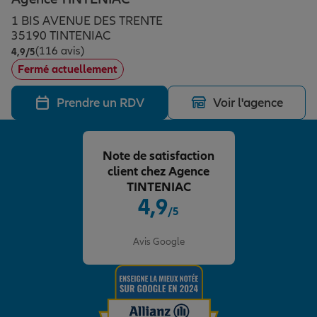
Épargne & retraite
Assurance emprunteur
Prévoyance et dépendance
Protection de la famille
1 BIS AVENUE DES TRENTE
35190 TINTENIAC
(116 avis)
Note de 4.9 sur 5
4,9
/5
Vos projets
Assurance animal de compagnie
Protection juridique
Plan épargne retraite
Fermé actuellement
Prendre un RDV
Voir l'agence
Conseil assurance
Assurance vie
Partir en vacances
Note de satisfaction
Outre-mer
Placements financiers
Déménager
client chez Agence
TINTENIAC
4,9
/5
Professionnels
Investissements immobiliers
Changer de voiture
Assurance auto
Note de 4.9 sur 5
Avis Google
Allianz en France
Transmission
Départ à la retraite
Assurance habitation
Préparer l’avenir
Le Pack Famille