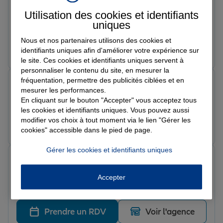
Monique B.
Utilisation des cookies et identifiants
Note de 5 sur 5
uniques
Le 10/03/2026 - Agence TINTENIAC
Nous et nos partenaires utilisons des cookies et
Prendre un RDV
Voir l'agence
identifiants uniques afin d'améliorer votre expérience sur
le site. Ces cookies et identifiants uniques servent à
personnaliser le contenu du site, en mesurer la
fréquentation, permettre des publicités ciblées et en
Frederic L.
mesurer les performances.
Note de 5 sur 5
En cliquant sur le bouton "Accepter" vous acceptez tous
Le 09/03/2026 - Agence TINTENIAC
les cookies et identifiants uniques. Vous pouvez aussi
modifier vos choix à tout moment via le lien "Gérer les
Prendre un RDV
Voir l'agence
cookies" accessible dans le pied de page.
Gérer les cookies et identifiants uniques
Laura A.
Note de 5 sur 5
Le 06/03/2026 - Agence TINTENIAC
Accepter
Très bon suivi
Prendre un RDV
Voir l'agence