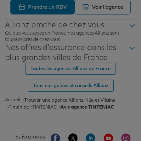
Prendre un RDV
Voir l'agence
Allianz proche de chez vous
Où que vous soyez en France, nos agences Allianz sont
toujours près de chez vous.
Nos offres d'assurance dans les
plus grandes villes de France
Toutes les agences Allianz de France
Tous nos guides et conseils Allianz
Accueil
Trouver une agence Allianz
Ille-et-Vilaine
Tinténiac
TINTENIAC
Avis agence TINTENIAC
Aller sur la page Facebook de Allianz
Aller sur la page Twitter de All
Aller sur la page Linke
Aller sur la pa
Aller 
Suivez-nous