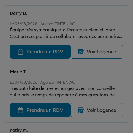
Darry D.
Note de 5 sur 5
Le 05/03/2026 - Agence TINTENIAC
Équipe très sympathique, à l’écoute et bienveillante.
C’est un réel plaisir de collaborer avec des partenaires
comme vous. On aimerait en rencontrer plus souvent !
Merci à toute l’équipe.
Prendre un RDV
Voir l'agence
Marie T.
Note de 5 sur 5
Le 04/03/2026 - Agence TINTENIAC
Très satisfaite de mes échanges avec mon conseiller
qui a pris le temps de répondre à mes questions de
façon claire et précise. J'ai aussi apprécié la
bienveillance et le respect, qualités précieuses. Je
Prendre un RDV
Voir l'agence
recommande cette agence.
nathy m.