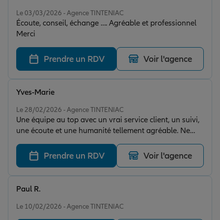
Note de 4 sur 5
Le 03/03/2026 - Agence TINTENIAC
Écoute, conseil, échange …. Agréable et professionnel
Merci
Prendre un RDV
Voir l'agence
Yves-Marie
Note de 5 sur 5
Le 28/02/2026 - Agence TINTENIAC
Une équipe au top avec un vrai service client, un suivi,
une écoute et une humanité tellement agréable. Ne
pas tomber sur une plate forme, et avoir toujours le
même interlocuteur, disponible en présentiel, c'est rare
Prendre un RDV
Voir l'agence
de nos jours !
Paul R.
Note de 5 sur 5
Le 10/02/2026 - Agence TINTENIAC