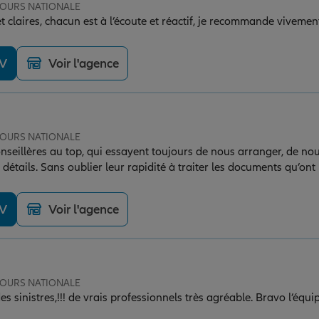
 TOURS NATIONALE
 claires, chacun est à l’écoute et réactif, je recommande vivement
DV
Voir l'agence
 TOURS NATIONALE
nseillères au top, qui essayent toujours de nous arranger, de nou
 détails. Sans oublier leur rapidité à traiter les documents qu’ont 
.
DV
Voir l'agence
 TOURS NATIONALE
des sinistres,!!! de vrais professionnels très agréable. Bravo l’équi