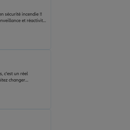
n sécurité incendie !!
nveillance et réactivité
cter Yannick Durand
 c'est un réel
aitez changer
porte de son agence,