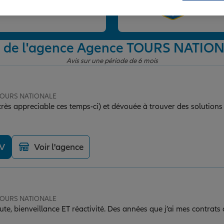
et
s de l'agence Agence TOURS NATIO
Avis sur une période de 6 mois
 TOURS NATIONALE
rès appreciable ces temps-ci) et dévouée à trouver des solutions 
DV
Voir l'agence
 TOURS NATIONALE
te, bienveillance ET réactivité. Des années que j’ai mes contrats 