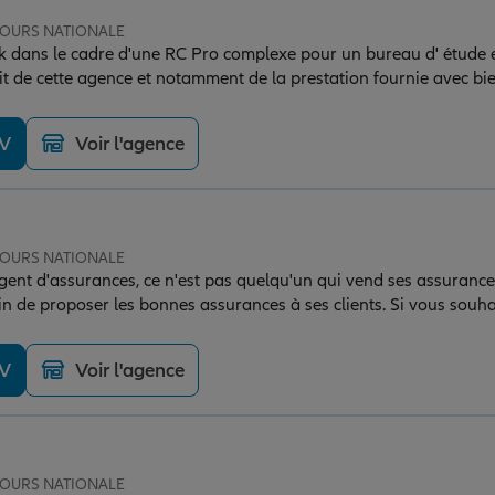
 TOURS NATIONALE
ck dans le cadre d'une RC Pro complexe pour un bureau d' étude e
ait de cette agence et notamment de la prestation fournie avec bie
interlocuteur réactif et très professionnel, n'hésitez pas à conta
DV
Voir l'agence
 TOURS NATIONALE
ent d'assurances, ce n'est pas quelqu'un qui vend ses assurances,
oin de proposer les bonnes assurances à ses clients. Si vous souh
ment savoir si vous êtes bien assurés, n'hésitez pas à passer la 
 sourire et la bienveillance.
DV
Voir l'agence
 TOURS NATIONALE