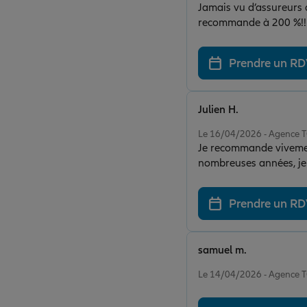
Jamais vu d’assureurs a
recommande à 200 %!!
Prendre un R
Julien H.
Note de 5 sur 5
Le 16/04/2026 - Agence
Je recommande vivement
nombreuses années, je 
grande réactivité, sont
attention chaque deman
Prendre un R
pouvoir compter sur un
samuel m.
Note de 5 sur 5
Le 14/04/2026 - Agence