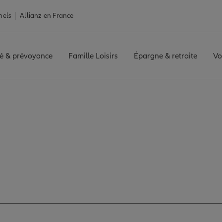
nels
Allianz en France
é & prévoyance
Famille Loisirs
Épargne & retraite
Vo
S NATIONALE
Avis agence TOURS NATIONALE
 avis de l'agence T