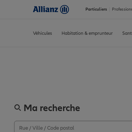
Particuliers
Profession
Véhicules
Habitation & emprunteur
Sant
Accueil
Trouver une agence Allianz
Indre-et-Loire
Tours
TOUR
Découvrez les
Ma recherche