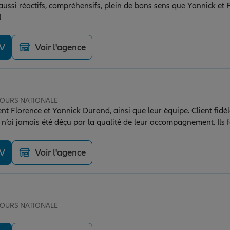
ussi réactifs, compréhensifs, plein de bons sens que Yannick et F
!
DV
Voir l'agence
 TOURS NATIONALE
 Florence et Yannick Durand, ainsi que leur équipe. Client fidè
n’ai jamais été déçu par la qualité de leur accompagnement. Ils 
 toujours disponibles lorsque j’en ai besoin, et prennent le temps
de. Leur amabilité et leur professionnalisme sont constants. C’es
DV
Voir l'agence
e équipe sérieuse, humaine et efficace. Merci !
 TOURS NATIONALE