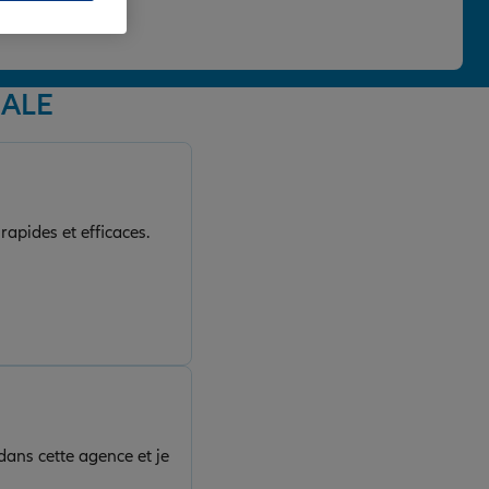
 une note de 4,86/5.
NALE
rapides et efficaces.
dans cette agence et je