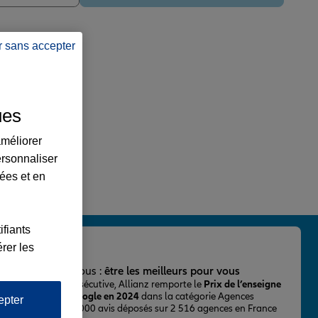
r sans accepter
ues
améliorer
ersonnaliser
lées et en
ifiants
rer les
important pour nous :
être les meilleurs pour vous
ur la 2ème fois consécutive, Allianz remporte le
Prix de l’enseigne
 mieux notée sur Google en 2024
dans la catégorie Agences
epter
Assurance, avec 43 000 avis déposés sur 2 516 agences en France