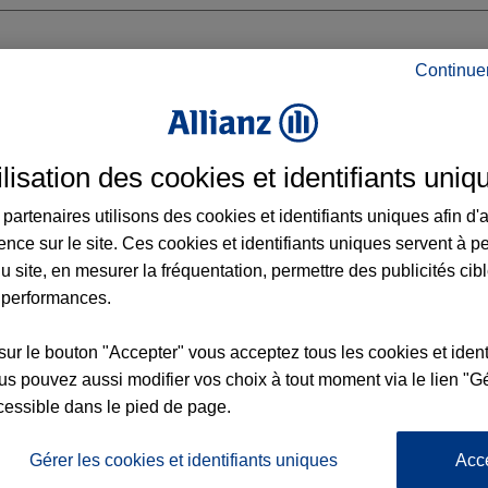
Continue
S NATIONALE
ilisation des cookies et identifiants uniq
partenaires utilisons des cookies et identifiants uniques afin d'
ence sur le site. Ces cookies et identifiants uniques servent à p
u site, en mesurer la fréquentation, permettre des publicités cib
 performances.
Voir l'agence
sur le bouton "Accepter" vous acceptez tous les cookies et ident
s pouvez aussi modifier vos choix à tout moment via le lien "Gé
cessible dans le pied de page.
L'
Po
ence TOURS NATIONALE
la
Gérer les cookies et identifiants uniques
Acc
69
d’