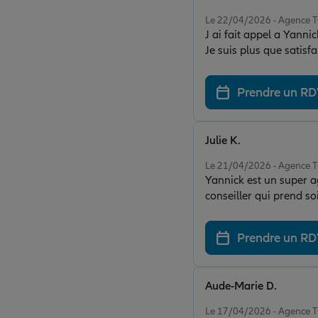
Note de 5 sur 5
Le 22/04/2026 - Agence
J ai fait appel a Yanni
Je suis plus que satisf
!! Si vous cherchez un 
Prendre un R
Julie K.
Note de 5 sur 5
Le 21/04/2026 - Agence
Yannick est un super ag
conseiller qui prend s
d'assurances ou simple
vous serez reçus avec le
Prendre un R
Aude-Marie D.
Note de 5 sur 5
Le 17/04/2026 - Agence