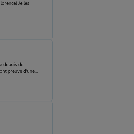
lorence! Je les
le depuis de
font preuve d’une
 d’écouter avec
t très rassurant de