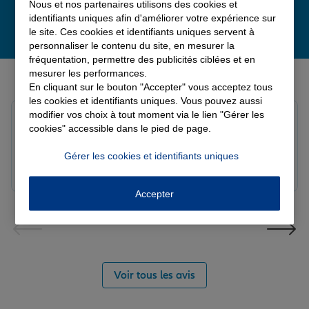
Nous et nos partenaires utilisons des cookies et
identifiants uniques afin d'améliorer votre expérience sur
le site. Ces cookies et identifiants uniques servent à
personnaliser le contenu du site, en mesurer la
fréquentation, permettre des publicités ciblées et en
Derniers avis de nos agences Allianz
mesurer les performances.
En cliquant sur le bouton "Accepter" vous acceptez tous
les cookies et identifiants uniques. Vous pouvez aussi
modifier vos choix à tout moment via le lien "Gérer les
louna p.
cookies" accessible dans le pied de page.
Note de 5 sur 5
Le 06/08/2026 - Agence SOURDEVAL
Gérer les cookies et identifiants uniques
Accepter
Voir tous les avis