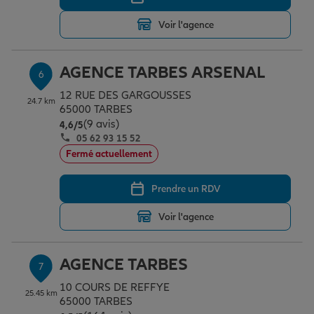
Voir l'agence
AGENCE TARBES ARSENAL
6
12 RUE DES GARGOUSSES
24.7 km
65000 TARBES
(9 avis)
Note de 4.6 sur 5
4,6
/5
05 62 93 15 52
Fermé actuellement
Prendre un RDV
Voir l'agence
AGENCE TARBES
7
10 COURS DE REFFYE
25.45 km
65000 TARBES