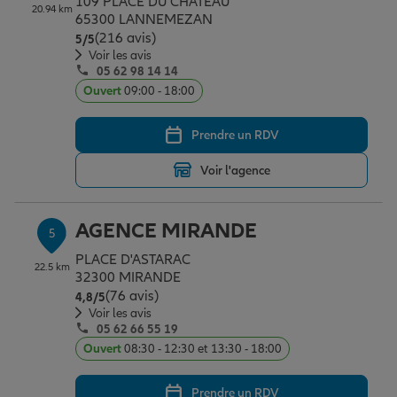
109 PLACE DU CHATEAU
20.94 km
65300 LANNEMEZAN
(216 avis)
Note de 5 sur 5
5
/5
Voir les avis
05 62 98 14 14
Ouvert
09:00 - 18:00
Prendre un RDV
Voir l'agence
AGENCE MIRANDE
5
PLACE D'ASTARAC
22.5 km
32300 MIRANDE
(76 avis)
Note de 4.8 sur 5
4,8
/5
Voir les avis
05 62 66 55 19
Ouvert
08:30 - 12:30 et 13:30 - 18:00
Prendre un RDV