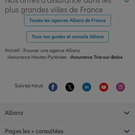
Nos offres d'assurance dans les
plus grandes villes de France
Toutes les agences Allianz de France
Tous nos guides et conseils Allianz
Accueil
Trouver une agence Allianz
Assurance Hautes-Pyrénées
Assurance Trie-sur-Baïse
Aller sur la page Facebook de Allianz
Aller sur la page Twitter de All
Aller sur la page Linke
Aller sur la pa
Aller 
Suivez-nous
Allianz
Pages les + consultées