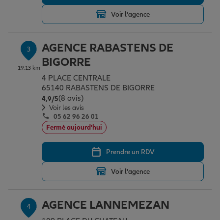
Voir l'agence
Garantie des accidents de la vie
AGENCE RABASTENS DE
3
BIGORRE
Assurance scolaire
19.13 km
4 PLACE CENTRALE
65140 RABASTENS DE BIGORRE
(8 avis)
Note de 4.9 sur 5
4,9
/5
Protection juridique
Voir les avis
05 62 96 26 01
Fermé aujourd'hui
Retraite
Prendre un RDV
Voir l'agence
Tous nos devis d'assurance
AGENCE LANNEMEZAN
4