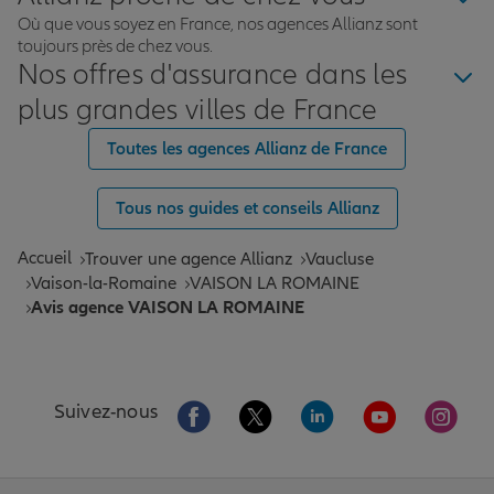
Où que vous soyez en France, nos agences Allianz sont
toujours près de chez vous.
Nos offres d'assurance dans les
plus grandes villes de France
Toutes les agences Allianz de France
Tous nos guides et conseils Allianz
Accueil
Trouver une agence Allianz
Vaucluse
Vaison-la-Romaine
VAISON LA ROMAINE
Avis agence VAISON LA ROMAINE
Aller sur la page Facebook de Allianz
Aller sur la page Twitter de All
Aller sur la page Linke
Aller sur la pa
Aller 
Suivez-nous