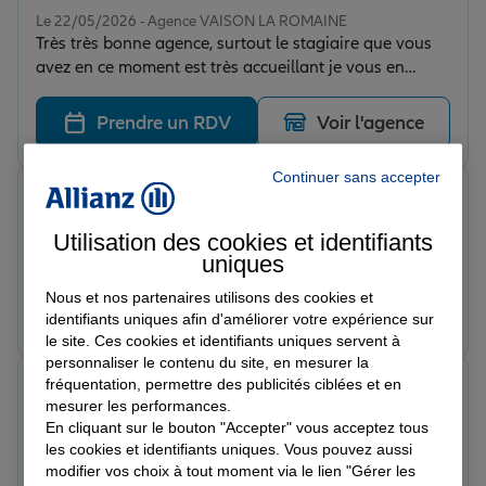
Note de 5 sur 5
Le 22/05/2026 - Agence VAISON LA ROMAINE
Très très bonne agence, surtout le stagiaire que vous
avez en ce moment est très accueillant je vous en
remercie.
Prendre un RDV
Voir l'agence
Continuer sans accepter
Esteban P.
Note de 5 sur 5
Le 18/05/2026 - Agence VAISON LA ROMAINE
Utilisation des cookies et identifiants
Une très bonne assurance, je recommande fortement.
uniques
Nous et nos partenaires utilisons des cookies et
Prendre un RDV
Voir l'agence
identifiants uniques afin d'améliorer votre expérience sur
le site. Ces cookies et identifiants uniques servent à
personnaliser le contenu du site, en mesurer la
fréquentation, permettre des publicités ciblées et en
Christophe G.
mesurer les performances.
Note de 5 sur 5
Le 23/04/2026 - Agence VAISON LA ROMAINE
En cliquant sur le bouton "Accepter" vous acceptez tous
J’étais à la recherche d’une assurance voiturette pour
les cookies et identifiants uniques. Vous pouvez aussi
ma fille et tout a été parfait. J’ai été reçu
modifier vos choix à tout moment via le lien "Gérer les