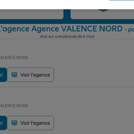
et
e l'agence Agence VALENCE NORD
- p
Avis sur une période de 6 mois
e VALENCE NORD
DV
Voir l'agence
e VALENCE NORD
DV
Voir l'agence