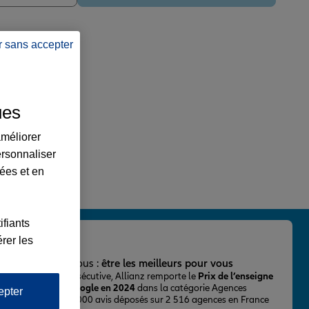
r sans accepter
ues
améliorer
ersonnaliser
lées et en
ifiants
rer les
important pour nous :
être les meilleurs pour vous
ur la 2ème fois consécutive, Allianz remporte le
Prix de l’enseigne
 mieux notée sur Google en 2024
dans la catégorie Agences
epter
Assurance, avec 43 000 avis déposés sur 2 516 agences en France