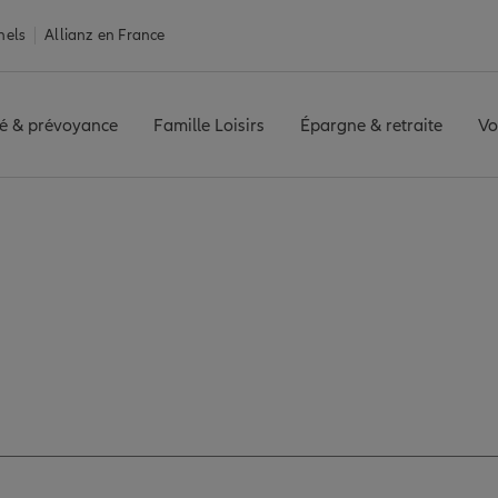
nels
Allianz en France
é & prévoyance
Famille Loisirs
Épargne & retraite
Vo
 NORD
Avis agence VALENCE NORD
s avis de l'agence