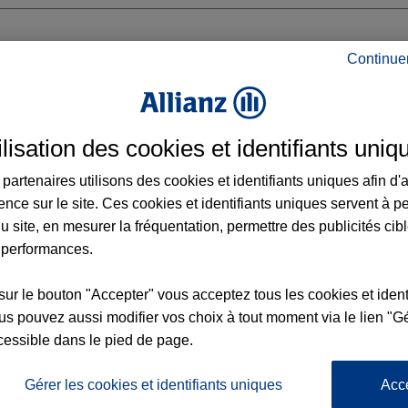
Continue
NCE NORD
ilisation des cookies et identifiants uniq
R HUGO
partenaires utilisons des cookies et identifiants uniques afin d'
ence sur le site. Ces cookies et identifiants uniques servent à p
u site, en mesurer la fréquentation, permettre des publicités cib
 performances.
Voir l'agence
sur le bouton "Accepter" vous acceptez tous les cookies et ident
s pouvez aussi modifier vos choix à tout moment via le lien "Gé
cessible dans le pied de page.
L'
Po
gence VALENCE NORD
la
Gérer les cookies et identifiants uniques
Acc
368
d’