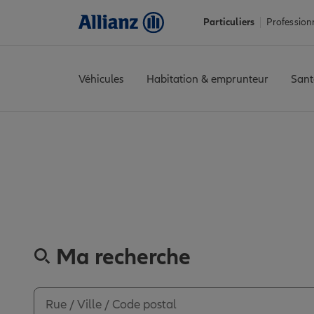
Particuliers
Profession
Véhicules
Habitation & emprunteur
Sant
Accueil
Trouver une agence Allianz
Drôme
Valence
VALENCE
Découvrez le
Ma recherche