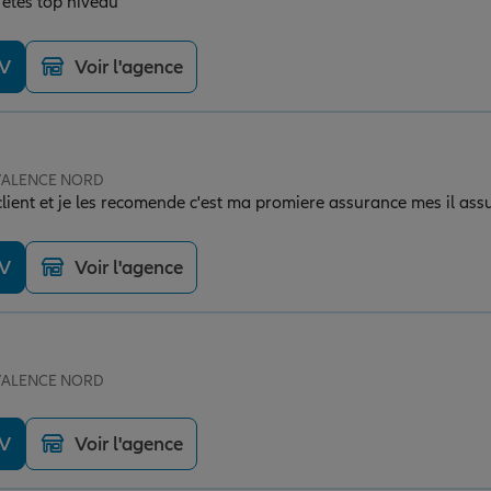
êtes top niveau
DV
Voir l'agence
e VALENCE NORD
 client et je les recomende c'est ma promiere assurance mes il ass
DV
Voir l'agence
e VALENCE NORD
DV
Voir l'agence