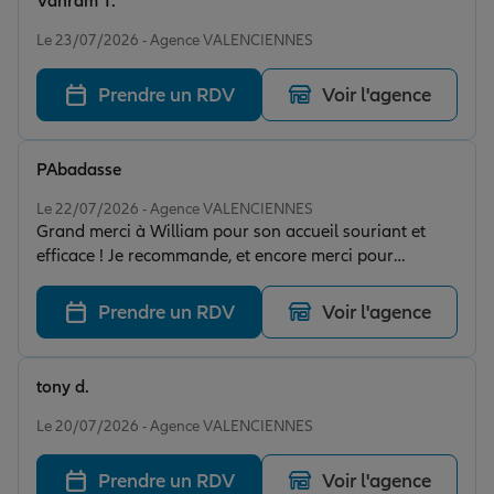
Vahram T.
recommande vivement !”
Note de 5 sur 5
Le 23/07/2026 - Agence VALENCIENNES
Prendre un RDV
Voir l'agence
PAbadasse
Note de 5 sur 5
Le 22/07/2026 - Agence VALENCIENNES
Grand merci à William pour son accueil souriant et
efficace ! Je recommande, et encore merci pour
l'efficacité en situation urgente !
Prendre un RDV
Voir l'agence
tony d.
Note de 5 sur 5
Le 20/07/2026 - Agence VALENCIENNES
Prendre un RDV
Voir l'agence