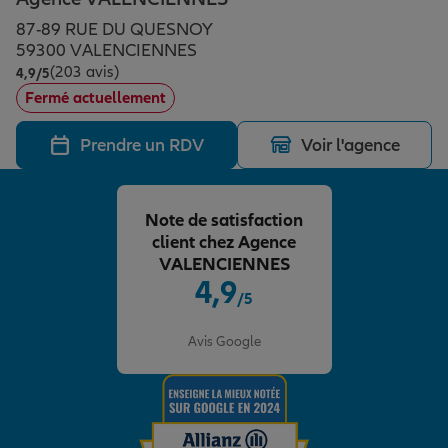
Épargne & retraite
Assurance emprunteur
Prévoyance et dépendance
Protection de la famille
87-89 RUE DU QUESNOY
59300 VALENCIENNES
(203 avis)
Note de 4.9 sur 5
4,9
/5
Vos projets
Assurance animal de compagnie
Protection juridique
Plan épargne retraite
Fermé actuellement
Prendre un RDV
Voir l'agence
Conseil assurance
Assurance vie
Partir en vacances
Note de satisfaction
Outre-mer
Placements financiers
Déménager
client chez Agence
VALENCIENNES
4,9
/5
Professionnels
Investissements immobiliers
Changer de voiture
Assurance auto
Note de 4.9 sur 5
Avis Google
Allianz en France
Transmission
Départ à la retraite
Assurance habitation
Préparer l’avenir
Le Pack Famille