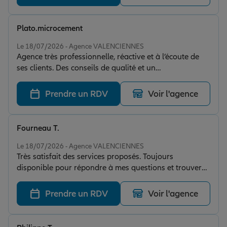
Plato.microcement
Note de 5 sur 5
Le 18/07/2026 - Agence VALENCIENNES
Agence très professionnelle, réactive et à l’écoute de
ses clients. Des conseils de qualité et un
accompagnement sérieux. Je recommande sans
hésiter.
Prendre un RDV
Voir l'agence
Fourneau T.
Note de 5 sur 5
Le 18/07/2026 - Agence VALENCIENNES
Très satisfait des services proposés. Toujours
disponible pour répondre à mes questions et trouver
les meilleures solutions adaptées à mes besoins. Un
accompagnement de qualité, avec beaucoup de
Prendre un RDV
Voir l'agence
professionnalisme et de bienveillance. Je recommande
sans hésiter !