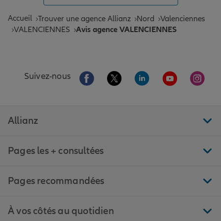
Accueil
Trouver une agence Allianz
Nord
Valenciennes
VALENCIENNES
Avis agence VALENCIENNES
Aller sur la page Facebook de Allianz
Aller sur la page Twitter de All
Aller sur la page Linke
Aller sur la pa
Aller 
Suivez-nous
Allianz
Pages les + consultées
Pages recommandées
À vos côtés au quotidien