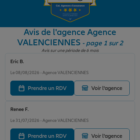
Garantie des accidents de la vie
Avis de l'agence Agence
VALENCIENNES
- page 1 sur 2
Assurance scolaire
Avis sur une période de 6 mois
Eric B.
Protection juridique
Note de 5 sur 5
Le 08/08/2026 - Agence VALENCIENNES
Prendre un RDV
Voir l'agence
Retraite
Renee F.
Tous nos devis d'assurance
Note de 4 sur 5
Le 31/07/2026 - Agence VALENCIENNES
Prendre un RDV
Voir l'agence