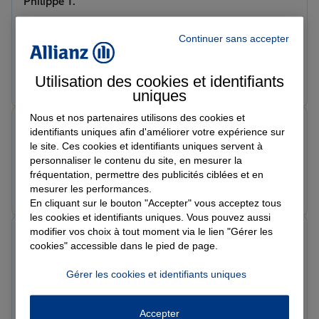
Philippe T.
Note de 5 sur 5
Le 15/07/2026 - Agence VALENCIENNES
Continuer sans accepter
Toujours a l'écoute conviviale.
Prendre un RDV
Voir l'agence
Utilisation des cookies et identifiants
uniques
Nous et nos partenaires utilisons des cookies et
Moussa B.
identifiants uniques afin d'améliorer votre expérience sur
Note de 5 sur 5
le site. Ces cookies et identifiants uniques servent à
Le 15/07/2026 - Agence VALENCIENNES
personnaliser le contenu du site, en mesurer la
fréquentation, permettre des publicités ciblées et en
Prendre un RDV
Voir l'agence
mesurer les performances.
En cliquant sur le bouton "Accepter" vous acceptez tous
les cookies et identifiants uniques. Vous pouvez aussi
modifier vos choix à tout moment via le lien "Gérer les
isabelle G.
cookies" accessible dans le pied de page.
Note de 5 sur 5
Le 07/07/2026 - Agence VALENCIENNES
Gérer les cookies et identifiants uniques
Accueil très professionnel, les réponses à mes
questions ont été claires, rapides et attractives. J'ai
signé le devis immédiatement.
Accepter