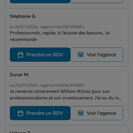
Stéphanie G.
Note de 5 sur 5
Le 30/07/2026 - Agence VALENCIENNES
Professionnels, rapide, à l'écoute des besoins.. Je
recommande
Prendre un RDV
Voir l'agence
Duran M.
Note de 5 sur 5
Le 25/07/2026 - Agence VALENCIENNES
Je remercie sincèrement William Richez pour son
professionnalisme et son investissement. J’ai eu du mal
à trouver une assurance auto adaptée à ma situation,
mais il s’est vraiment donné les moyens de me trouver
Prendre un RDV
Voir l'agence
un bon contrat. Il a pris le temps d’étudier mon dossier
en profondeur et de chercher la meilleure solution
possible. Un accompagnement humain et efficace, je