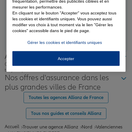
fréquentation, permettre des publicités ciblées et en
François M.
mesurer les performances.
Note de 5 sur 5
Le 09/04/2026 - Agence VALENCIENNES EXPERT
En cliquant sur le bouton "Accepter" vous acceptez tous
Mr Mule est un excellent conseiller disponible et
les cookies et identifiants uniques. Vous pouvez aussi
attentif à vos besoins. De plus il est très sympathique.
modifier vos choix à tout moment via le lien "Gérer les
cookies" accessible dans le pied de page.
Prendre un RDV
Voir l'agence
Gérer les cookies et identifiants uniques
Allianz proche de chez vous
Accepter
Où que vous soyez en France, nos agences Allianz sont
toujours près de chez vous.
Nos offres d'assurance dans les
plus grandes villes de France
Toutes les agences Allianz de France
Tous nos guides et conseils Allianz
Accueil
Trouver une agence Allianz
Nord
Valenciennes