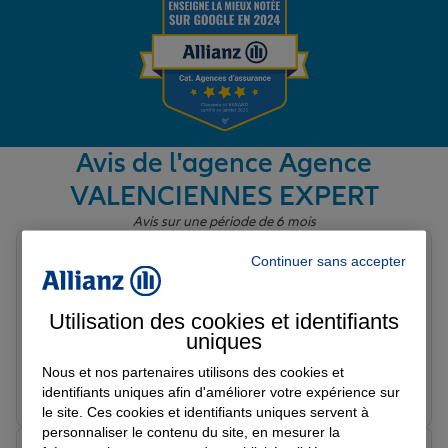
Garantie des accidents de la vie
Assurance scolaire
Avis de l'agence Agence
VALENCIENNES EXPERT
Protection juridique
Avis sur une période de 6 mois
Pierre M.
Continuer sans accepter
Note de 5 sur 5
Retraite
Le 30/04/2026 - Agence VALENCIENNES EXPERT
Monsieur Mule est d'excellent conseil. Il vous suit et
Utilisation des cookies et identifiants
oriente vers ce qui vous correspond avec bienveillance.
uniques
Tous nos devis d'assurance
Nous ne sommes pas déçu d'avoir fait confiance à son
Nous et nos partenaires utilisons des cookies et
expertise et en sa personne. Dès que nous avons des
Prendre un RDV
Voir l'agence
identifiants uniques afin d'améliorer votre expérience sur
interrogations, il est réactif pour y répondre.
le site. Ces cookies et identifiants uniques servent à
personnaliser le contenu du site, en mesurer la