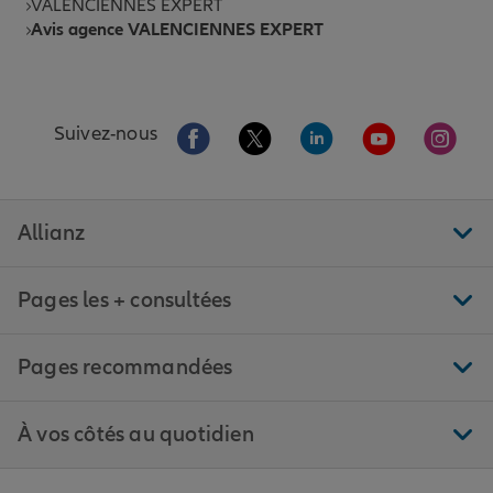
VALENCIENNES EXPERT
Avis agence VALENCIENNES EXPERT
Aller sur la page Facebook de Allianz
Aller sur la page Twitter de All
Aller sur la page Linke
Aller sur la pa
Aller 
Suivez-nous
Allianz
Pages les + consultées
Pages recommandées
À vos côtés au quotidien