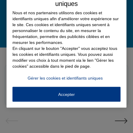
uniques
Nous et nos partenaires utilisons des cookies et
identifiants uniques afin d'améliorer votre expérience sur
le site. Ces cookies et identifiants uniques servent à
personnaliser le contenu du site, en mesurer la
fréquentation, permettre des publicités ciblées et en
mesurer les performances.
En cliquant sur le bouton "Accepter" vous acceptez tous
Derniers avis de nos agences Allianz
les cookies et identifiants uniques. Vous pouvez aussi
modifier vos choix à tout moment via le lien "Gérer les
cookies" accessible dans le pied de page.
Louis M.
Gérer les cookies et identifiants uniques
Note de 5 sur 5
Le 08/08/2026 - Agence PAVILLY
Bon suivi de mon sinistre, merci
Accepter