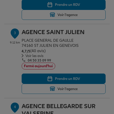
Prendre un RDV
Voir l'agence
Garantie des accidents de la vie
AGENCE SAINT JULIEN
3
Assurance scolaire
PLACE GENERAL DE GAULLE
9.12 km
74160 ST JULIEN EN GENEVOIS
(40 avis)
Note de 4.7 sur 5
4,7
/5
Protection juridique
Voir les avis
04 50 35 09 99
Fermé aujourd'hui
Retraite
Prendre un RDV
Voir l'agence
Tous nos devis d'assurance
AGENCE BELLEGARDE SUR
4
VALSERINE