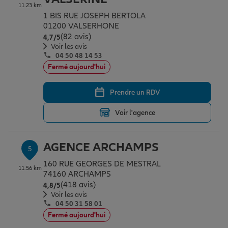
11.23 km
1 BIS RUE JOSEPH BERTOLA
01200 VALSERHONE
(82 avis)
Note de 4.7 sur 5
4,7
/5
Voir les avis
04 50 48 14 53
Fermé aujourd'hui
Prendre un RDV
Voir l'agence
AGENCE ARCHAMPS
5
160 RUE GEORGES DE MESTRAL
11.56 km
74160 ARCHAMPS
(418 avis)
Note de 4.8 sur 5
4,8
/5
Voir les avis
04 50 31 58 01
Fermé aujourd'hui