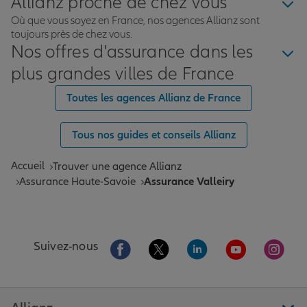
Allianz proche de chez vous
Où que vous soyez en France, nos agences Allianz sont
toujours près de chez vous.
Nos offres d'assurance dans les
plus grandes villes de France
Toutes les agences Allianz de France
Tous nos guides et conseils Allianz
Accueil
Trouver une agence Allianz
Assurance Haute-Savoie
Assurance Valleiry
Aller sur la page Facebook de Allianz
Aller sur la page Twitter de All
Aller sur la page Linke
Aller sur la pa
Aller 
Suivez-nous