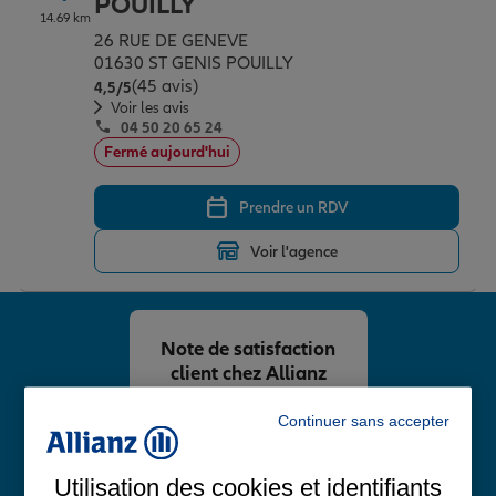
POUILLY
14.69 km
26 RUE DE GENEVE
01630 ST GENIS POUILLY
(45 avis)
Note de 4.5 sur 5
4,5
/5
Voir les avis
04 50 20 65 24
Fermé aujourd'hui
Prendre un RDV
Voir l'agence
Note de satisfaction
client chez Allianz
4,8
/5
Continuer sans accepter
Note de 4.8 sur 5
Avis Google
Utilisation des cookies et identifiants