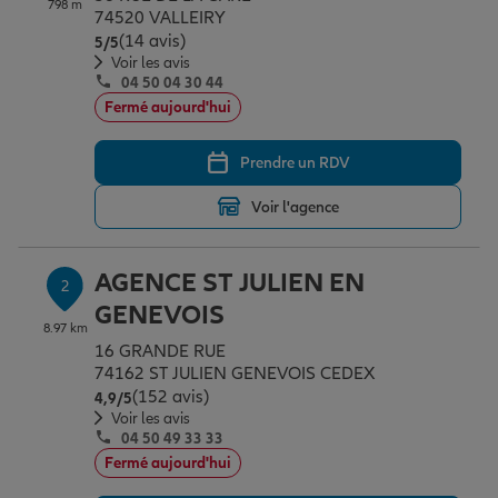
798 m
Épargne & retraite
Assurance emprunteur
Prévoyance et dépendance
Protection de la famille
74520 VALLEIRY
(14 avis)
Note de 5 sur 5
5
/5
Voir les avis
04 50 04 30 44
Vos projets
Assurance animal de compagnie
Protection juridique
Plan épargne retraite
Fermé aujourd'hui
Prendre un RDV
Conseil assurance
Assurance vie
Partir en vacances
Voir l'agence
Outre-mer
Placements financiers
Déménager
AGENCE ST JULIEN EN
2
GENEVOIS
8.97 km
Professionnels
Investissements immobiliers
Changer de voiture
Assurance auto
16 GRANDE RUE
74162 ST JULIEN GENEVOIS CEDEX
(152 avis)
Note de 4.9 sur 5
4,9
/5
Allianz en France
Transmission
Départ à la retraite
Assurance habitation
Voir les avis
04 50 49 33 33
Fermé aujourd'hui
Préparer l’avenir
Le Pack Famille