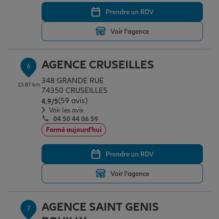
Prendre un RDV
Voir l'agence
AGENCE CRUSEILLES
6
348 GRANDE RUE
13.87 km
74350 CRUSEILLES
(59 avis)
Note de 4.9 sur 5
4,9
/5
Voir les avis
04 50 44 06 59
Fermé aujourd'hui
Prendre un RDV
Voir l'agence
AGENCE SAINT GENIS
7