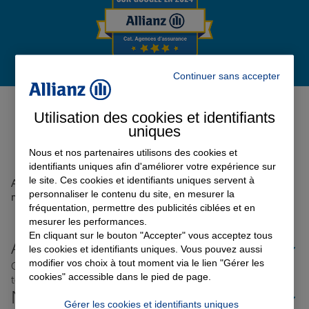
Garantie des accidents de la vie
Continuer sans accepter
Avis de l'agence Agence
Assurance scolaire
VIERZON SOLOGNE
0
Utilisation des cookies et identifiants
uniques
Avis sur une période de 6 mois
Protection juridique
Nous et nos partenaires utilisons des cookies et
identifiants uniques afin d'améliorer votre expérience sur
le site. Ces cookies et identifiants uniques servent à
Aucun avis sur votre agence n'a été retrouvé pour le
personnaliser le contenu du site, en mesurer la
Retraite
moment
fréquentation, permettre des publicités ciblées et en
mesurer les performances.
En cliquant sur le bouton "Accepter" vous acceptez tous
Allianz proche de chez vous
Tous nos devis d'assurance
les cookies et identifiants uniques. Vous pouvez aussi
modifier vos choix à tout moment via le lien "Gérer les
Où que vous soyez en France, nos agences Allianz sont
cookies" accessible dans le pied de page.
toujours près de chez vous.
Nos offres d'assurance dans les
Gérer les cookies et identifiants uniques