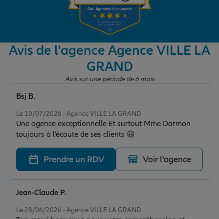
Garantie des accidents de la vie
Avis de l'agence Agence VILLE LA
GRAND
Assurance scolaire
Avis sur une période de 6 mois
Bsj B.
Protection juridique
Note de 5 sur 5
Le 10/07/2026 - Agence VILLE LA GRAND
Une agence exceptionnelle Et surtout Mme Darmon
toujours à l’écoute de ses clients 😃
Retraite
Prendre un RDV
Voir l'agence
Tous nos devis d'assurance
Jean-Claude P.
Note de 5 sur 5
Le 28/06/2026 - Agence VILLE LA GRAND