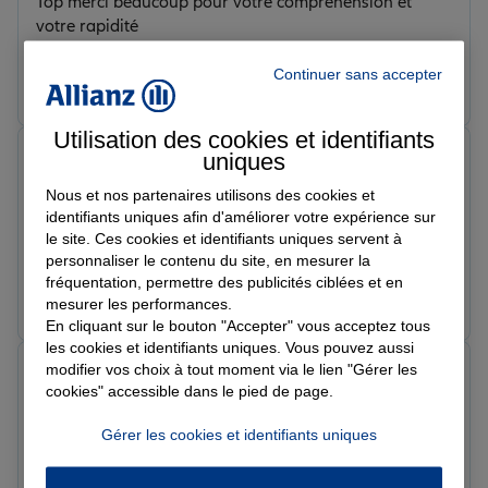
Top merci beaucoup pour votre compréhension et
votre rapidité
Continuer sans accepter
Prendre un RDV
Voir l'agence
Utilisation des cookies et identifiants
Betty P.
uniques
Note de 5 sur 5
Nous et nos partenaires utilisons des cookies et
Le 03/06/2026 - Agence VILLE LA GRAND
Elena fait son travail d’une manière exceptionnelle et
identifiants uniques afin d'améliorer votre expérience sur
le site. Ces cookies et identifiants uniques servent à
efficace.
personnaliser le contenu du site, en mesurer la
fréquentation, permettre des publicités ciblées et en
Prendre un RDV
Voir l'agence
mesurer les performances.
En cliquant sur le bouton "Accepter" vous acceptez tous
les cookies et identifiants uniques. Vous pouvez aussi
modifier vos choix à tout moment via le lien "Gérer les
ph p.
cookies" accessible dans le pied de page.
Note de 5 sur 5
Le 30/03/2026 - Agence VILLE LA GRAND
Madame D au top du top comme d'habitude, précis ,
Gérer les cookies et identifiants uniques
rapide , pro et sympathique 👍 je recommande
vivement