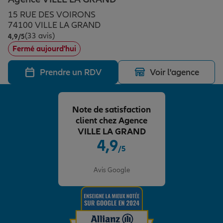
Épargne & retraite
Assurance emprunteur
Prévoyance et dépendance
Protection de la famille
15 RUE DES VOIRONS
74100 VILLE LA GRAND
(33 avis)
Note de 4.9 sur 5
4,9
/5
Vos projets
Assurance animal de compagnie
Protection juridique
Plan épargne retraite
Fermé aujourd'hui
Prendre un RDV
Voir l'agence
Conseil assurance
Assurance vie
Partir en vacances
Note de satisfaction
Outre-mer
Placements financiers
Déménager
client chez Agence
VILLE LA GRAND
4,9
/5
Professionnels
Investissements immobiliers
Changer de voiture
Assurance auto
Note de 4.9 sur 5
Avis Google
Allianz en France
Transmission
Départ à la retraite
Assurance habitation
Préparer l’avenir
Le Pack Famille