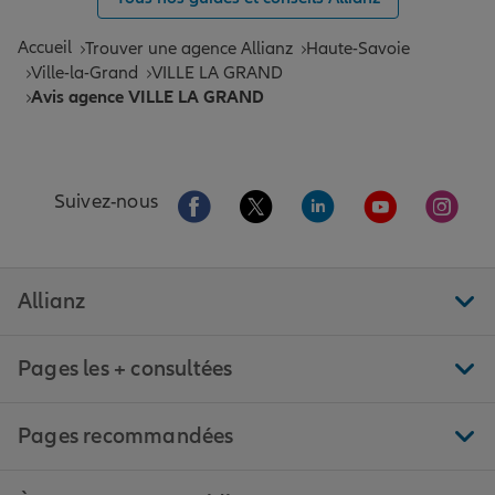
Accueil
Trouver une agence Allianz
Haute-Savoie
Ville-la-Grand
VILLE LA GRAND
Avis agence VILLE LA GRAND
Aller sur la page Facebook de Allianz
Aller sur la page Twitter de All
Aller sur la page Linke
Aller sur la pa
Aller 
Suivez-nous
Allianz
Pages les + consultées
Pages recommandées