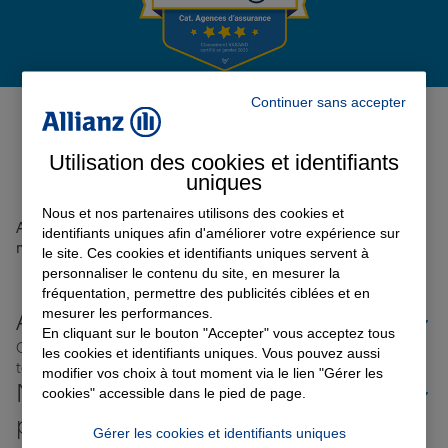
Garantie des accidents de la vie
Avis de l'agence Agence
Continuer sans accepter
VILLEFRANCHE
0
Assurance scolaire
Utilisation des cookies et identifiants
Avis sur une période de 6 mois
uniques
Protection juridique
Nous et nos partenaires utilisons des cookies et
Aucun avis sur votre agence n'a été retrouvé pour le
identifiants uniques afin d'améliorer votre expérience sur
moment
le site. Ces cookies et identifiants uniques servent à
personnaliser le contenu du site, en mesurer la
Retraite
fréquentation, permettre des publicités ciblées et en
mesurer les performances.
Allianz proche de chez vous
En cliquant sur le bouton "Accepter" vous acceptez tous
Où que vous soyez en France, nos agences Allianz sont
les cookies et identifiants uniques. Vous pouvez aussi
Tous nos devis d'assurance
toujours près de chez vous.
modifier vos choix à tout moment via le lien "Gérer les
Nos offres d'assurance dans les
cookies" accessible dans le pied de page.
plus grandes villes de France
Gérer les cookies et identifiants uniques