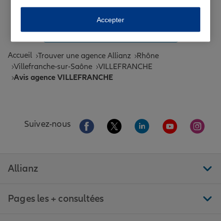
Toutes les agences Allianz de France
Accepter
Tous nos guides et conseils Allianz
Accueil
Trouver une agence Allianz
Rhône
Villefranche-sur-Saône
VILLEFRANCHE
Avis agence VILLEFRANCHE
Aller sur la page Facebook de Allianz
Aller sur la page Twitter de All
Aller sur la page Linke
Aller sur la pa
Aller 
Suivez-nous
Allianz
Pages les + consultées