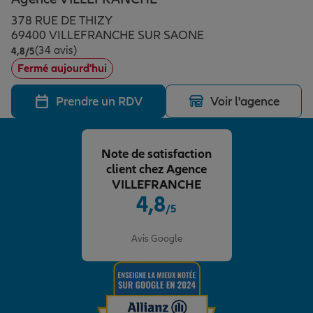
Épargne & retraite
Assurance emprunteur
Prévoyance et dépendance
Protection de la famille
378 RUE DE THIZY
69400 VILLEFRANCHE SUR SAONE
(34 avis)
Note de 4.8 sur 5
4,8
/5
Vos projets
Assurance animal de compagnie
Protection juridique
Plan épargne retraite
Fermé aujourd'hui
Prendre un RDV
Voir l'agence
Conseil assurance
Assurance vie
Partir en vacances
Note de satisfaction
Outre-mer
Placements financiers
Déménager
client chez Agence
VILLEFRANCHE
4,8
/5
Professionnels
Investissements immobiliers
Changer de voiture
Assurance auto
Note de 4.8 sur 5
Avis Google
Allianz en France
Transmission
Départ à la retraite
Assurance habitation
Préparer l’avenir
Le Pack Famille