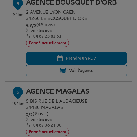
AGENCE BOUSQUET D'ORB
4
2 AVENUE LYON CAEN
9.1 km
34260 LE BOUSQUET D ORB
(45 avis)
Note de 4.9 sur 5
4,9
/5
Voir les avis
04 67 23 82 61
Fermé actuellement
Prendre un RDV
Voir l'agence
AGENCE MAGALAS
5
5 BIS RUE DE L AUDACIEUSE
18.2 km
34480 MAGALAS
(9 avis)
Note de 5 sur 5
5
/5
Voir les avis
04 67 36 21 00
Fermé actuellement