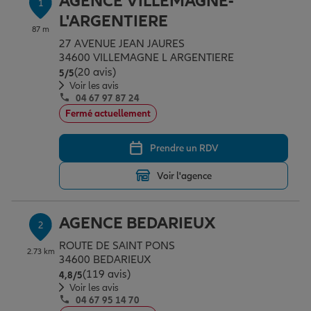
AGENCE VILLEMAGNE-
1
Épargne & retraite
Assurance emprunteur
Prévoyance et dépendance
Protection de la famille
L'ARGENTIERE
87 m
27 AVENUE JEAN JAURES
34600 VILLEMAGNE L ARGENTIERE
Vos projets
Assurance animal de compagnie
Protection juridique
Plan épargne retraite
(20 avis)
Note de 5 sur 5
5
/5
Voir les avis
04 67 97 87 24
Conseil assurance
Assurance vie
Partir en vacances
Fermé actuellement
Prendre un RDV
Outre-mer
Placements financiers
Déménager
Voir l'agence
Professionnels
Investissements immobiliers
Changer de voiture
Assurance auto
AGENCE BEDARIEUX
2
ROUTE DE SAINT PONS
2.73 km
Allianz en France
Transmission
Départ à la retraite
Assurance habitation
34600 BEDARIEUX
(119 avis)
Note de 4.8 sur 5
4,8
/5
Voir les avis
04 67 95 14 70
Préparer l’avenir
Le Pack Famille