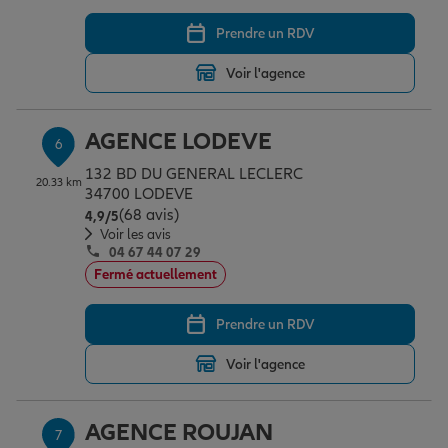
Prendre un RDV
Voir l'agence
AGENCE LODEVE
6
132 BD DU GENERAL LECLERC
20.33 km
34700 LODEVE
(68 avis)
Note de 4.9 sur 5
4,9
/5
Voir les avis
04 67 44 07 29
Fermé actuellement
Prendre un RDV
Voir l'agence
AGENCE ROUJAN
7