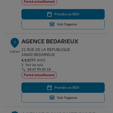
Fermé actuellement
Prendre un RDV
Garantie des accidents de la vie
Voir l'agence
Assurance scolaire
AGENCE BEDARIEUX
3
21 RUE DE LA REPUBLIQUE
3.04 km
Protection juridique
34600 BEDARIEUX
(93 avis)
Note de 4.9 sur 5
4,9
/5
Voir les avis
04 67 95 05 14
Retraite
Fermé actuellement
Prendre un RDV
Tous nos devis d'assurance
Voir l'agence