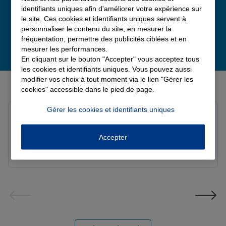
identifiants uniques afin d'améliorer votre expérience sur
le site. Ces cookies et identifiants uniques servent à
personnaliser le contenu du site, en mesurer la
fréquentation, permettre des publicités ciblées et en
mesurer les performances.
En cliquant sur le bouton "Accepter" vous acceptez tous
les cookies et identifiants uniques. Vous pouvez aussi
Derniers avis de nos agences Allianz
modifier vos choix à tout moment via le lien "Gérer les
cookies" accessible dans le pied de page.
Gérer les cookies et identifiants uniques
louna p.
Note de 5 sur 5
Le 06/08/2026 - Agence SOURDEVAL
Accepter