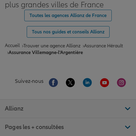
plus grandes villes de France
Toutes les agences Allianz de France
Tous nos guides et conseils Allianz
Accueil
Trouver une agence Allianz
Assurance Hérault
Assurance Villemagne-l'Argentière
Aller sur la page Facebook de Allianz
Aller sur la page Twitter de All
Aller sur la page Linke
Aller sur la pa
Aller 
Suivez-nous
Allianz
Pages les + consultées