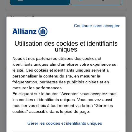
Alexandre S.
Note de 5 sur 5
Continuer sans accepter
Le 24/02/2026 - Agence VILLENEUVE SUR LOT
Très bonne agence d'assurance Les tarifs sont
raisonnables Le patron et les agents sont à l'écoute, ils
Utilisation des cookies et identifiants
font tout pour nous donner les bons conseils À
uniques
recommander
Prendre un RDV
Voir l'agence
Nous et nos partenaires utilisons des cookies et
identifiants uniques afin d'améliorer votre expérience sur
le site. Ces cookies et identifiants uniques servent à
pascal f.
personnaliser le contenu du site, en mesurer la
Note de 5 sur 5
fréquentation, permettre des publicités ciblées et en
Le 23/02/2026 - Agence VILLENEUVE SUR LOT
mesurer les performances.
En cliquant sur le bouton "Accepter" vous acceptez tous
les cookies et identifiants uniques. Vous pouvez aussi
Prendre un RDV
Voir l'agence
modifier vos choix à tout moment via le lien "Gérer les
cookies" accessible dans le pied de page.
Patrice M.
Gérer les cookies et identifiants uniques
Note de 5 sur 5
Le 23/02/2026 - Agence VILLENEUVE SUR LOT