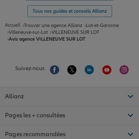
Tous nos guides et conseils Allianz
Accueil
Trouver une agence Allianz
Lot-et-Garonne
Villeneuve-sur-Lot
VILLENEUVE SUR LOT
Avis agence VILLENEUVE SUR LOT
Aller sur la page Facebook de Allianz
Aller sur la page Twitter de All
Aller sur la page Linke
Aller sur la pa
Aller 
Suivez-nous
Allianz
Pages les + consultées
Pages recommandées