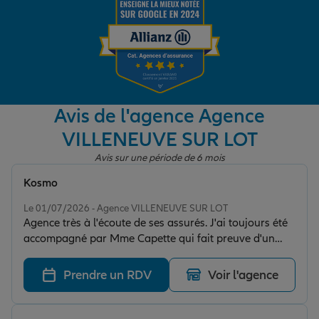
Garantie des accidents de la vie
Assurance scolaire
Avis de l'agence Agence
VILLENEUVE SUR LOT
Protection juridique
Avis sur une période de 6 mois
Kosmo
Note de 5 sur 5
Retraite
Le 01/07/2026 - Agence VILLENEUVE SUR LOT
Agence très à l'écoute de ses assurés. J'ai toujours été
accompagné par Mme Capette qui fait preuve d'un
Tous nos devis d'assurance
grand professionalisme, d'une excellente disponibilité
et d'une réelle attention pour répondre au mieux a mes
Prendre un RDV
Voir l'agence
attentes. Une agence de qualité que je recommande
sans hésitation.