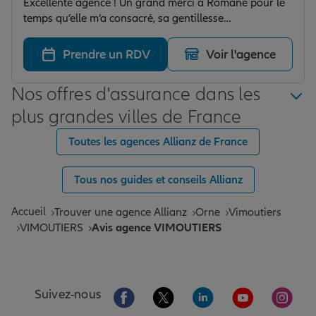
Excellente agence ! Un grand merci à Romane pour le
temps qu’elle m’a consacré, sa gentillesse
exceptionnelle et son travail impeccable. Elle a su
m’accompagner avec professionnalisme, humanisme et
Prendre un RDV
Voir l'agence
écoute, rendant toute la procédure fluide et agréable.
Je recommande les yeux fermés, 5 étoiles méritées !
Nos offres d'assurance dans les
plus grandes villes de France
Toutes les agences Allianz de France
Tous nos guides et conseils Allianz
Accueil
Trouver une agence Allianz
Orne
Vimoutiers
VIMOUTIERS
Avis agence VIMOUTIERS
Aller sur la page Facebook de Allianz
Aller sur la page Twitter de All
Aller sur la page Linke
Aller sur la pa
Aller 
Suivez-nous