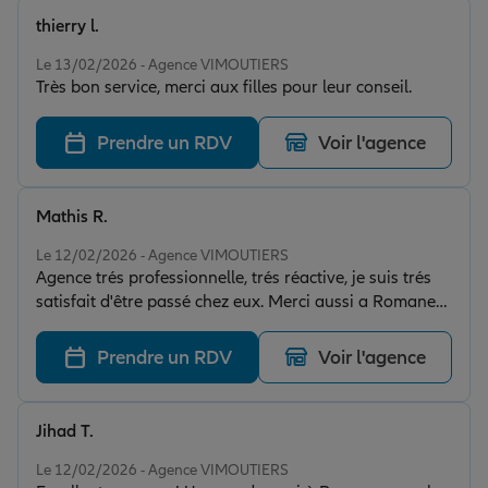
thierry l.
Note de 5 sur 5
Le 13/02/2026 - Agence VIMOUTIERS
Très bon service, merci aux filles pour leur conseil.
Prendre un RDV
Voir l'agence
Mathis R.
Note de 5 sur 5
Le 12/02/2026 - Agence VIMOUTIERS
Agence trés professionnelle, trés réactive, je suis trés
satisfait d'être passé chez eux. Merci aussi a Romane
qui exécute parfaitement son travaille, trés à l'écoute
et trés sympatique. Je recommande fortement !!
Prendre un RDV
Voir l'agence
Jihad T.
Note de 5 sur 5
Le 12/02/2026 - Agence VIMOUTIERS