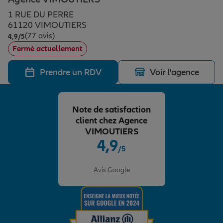
Épargne & retraite
Assurance emprunteur
Prévoyance et dépendance
Protection de la famille
1 RUE DU PERRE
61120 VIMOUTIERS
(77 avis)
Note de 4.9 sur 5
4,9
/5
Vos projets
Assurance animal de compagnie
Protection juridique
Plan épargne retraite
Fermé actuellement
Prendre un RDV
Voir l'agence
Conseil assurance
Assurance vie
Partir en vacances
Note de satisfaction
Outre-mer
Placements financiers
Déménager
client chez Agence
VIMOUTIERS
4,9
/5
Professionnels
Investissements immobiliers
Changer de voiture
Assurance auto
Note de 4.9 sur 5
Avis Google
Allianz en France
Transmission
Départ à la retraite
Assurance habitation
Préparer l’avenir
Le Pack Famille