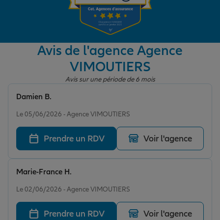
Garantie des accidents de la vie
Avis de l'agence Agence
VIMOUTIERS
Assurance scolaire
Avis sur une période de 6 mois
Damien B.
Protection juridique
Note de 5 sur 5
Le 05/06/2026 - Agence VIMOUTIERS
Prendre un RDV
Voir l'agence
Retraite
Marie-France H.
Tous nos devis d'assurance
Note de 5 sur 5
Le 02/06/2026 - Agence VIMOUTIERS
Prendre un RDV
Voir l'agence