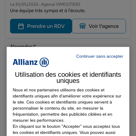
Le 30/05/2026 - Agence VIMOUTIERS
Une équipe très sympa et à l'écoute.
Prendre un RDV
Voir l'agence
Alexandra C.
Note de 5 sur 5
Continuer sans accepter
Le 26/02/2026 - Agence VIMOUTIERS
Un tres bonne accueil, tres aimable, claire et de bon
conseil.
Utilisation des cookies et identifiants
uniques
Prendre un RDV
Voir l'agence
Nous et nos partenaires utilisons des cookies et
identifiants uniques afin d'améliorer votre expérience sur
le site. Ces cookies et identifiants uniques servent à
91 9.
personnaliser le contenu du site, en mesurer la
Note de 5 sur 5
fréquentation, permettre des publicités ciblées et en
Le 21/02/2026 - Agence VIMOUTIERS
mesurer les performances.
Très bonne conseillère qui explique bien tout comme il
En cliquant sur le bouton "Accepter" vous acceptez tous
faut ! Je recommande !
les cookies et identifiants uniques. Vous pouvez aussi