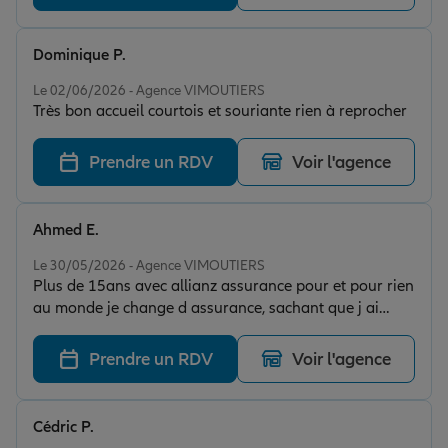
Dominique P.
Note de 5 sur 5
Le 02/06/2026 - Agence VIMOUTIERS
Très bon accueil courtois et souriante rien à reprocher
Prendre un RDV
Voir l'agence
Ahmed E.
Note de 5 sur 5
Le 30/05/2026 - Agence VIMOUTIERS
Plus de 15ans avec allianz assurance pour et pour rien
au monde je change d assurance, sachant que j ai
déménagé a plus 120km et je reste toujours un client
fidèle a allianz assurance vimoutiers. Toujours a l
Prendre un RDV
Voir l'agence
écoute toujours des bon conseils à recommander avec
un grand plaisir
Cédric P.
Note de 5 sur 5