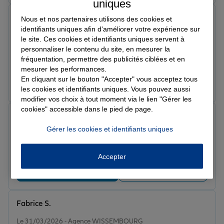
uniques
Sarah M.
Nous et nos partenaires utilisons des cookies et
Note de 5 sur 5
identifiants uniques afin d'améliorer votre expérience sur
Le 15/04/2026 - Agence WISSEMBOURG
le site. Ces cookies et identifiants uniques servent à
Je laisse un commentaire assez tardivement, Juste un
personnaliser le contenu du site, en mesurer la
grand Merci à ma conseillère Madame Claus Rebecca.
fréquentation, permettre des publicités ciblées et en
Si vous avez un Camping car et que vous êtes JEUNE
mesurer les performances.
CONDUCTEUR/TRISE. Foncer chez Madame Claus. J'ai
En cliquant sur le bouton "Accepter" vous acceptez tous
Prendre un RDV
Voir l'agence
les cookies et identifiants uniques. Vous pouvez aussi
été super bien accueilli et m'a aidé à trouver une
modifier vos choix à tout moment via le lien "Gérer les
solution rapidement. Après au moins 30 devis dans
cookies" accessible dans le pied de page.
différentes banques/assurances/courtiers. Et toujours
Sylvette A.
avec des refus... On n'assurent pas les campings car, ni
Note de 5 sur 5
Gérer les cookies et identifiants uniques
les jeunes conducteurs, ni les deux. Le STRESS !!! Mais
Le 12/04/2026 - Agence WISSEMBOURG
Très à l’écoute et avec rapidité
quelle idée... Madame Claus sera votre épaule !!!
MERCI.
Accepter
Prendre un RDV
Voir l'agence
Fabrice S.
Note de 5 sur 5
Le 31/03/2026 - Agence WISSEMBOURG