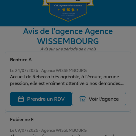
Garantie des accidents de la vie
Avis de l'agence Agence
WISSEMBOURG
Assurance scolaire
Avis sur une période de 6 mois
Beatrice A.
Protection juridique
Note de 5 sur 5
Le 24/07/2026 - Agence WISSEMBOURG
Accueil de Rebecca très agréable, à l'écoute, aucune
pression, elle est vraiment attentive a nos demandes.
Retraite
Je recommande fortement cette agence
Prendre un RDV
Voir l'agence
Tous nos devis d'assurance
Fabienne F.
Note de 5 sur 5
Le 09/07/2026 - Agence WISSEMBOURG