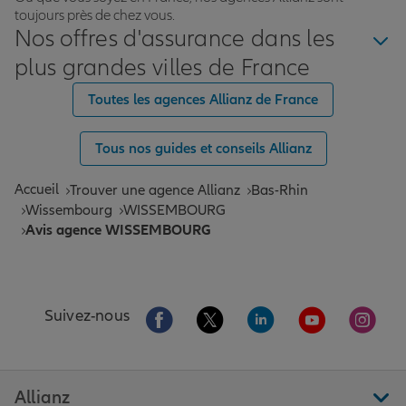
toujours près de chez vous.
Nos offres d'assurance dans les
plus grandes villes de France
Toutes les agences Allianz de France
Tous nos guides et conseils Allianz
Accueil
Trouver une agence Allianz
Bas-Rhin
Wissembourg
WISSEMBOURG
Avis agence WISSEMBOURG
Aller sur la page Facebook de Allianz
Aller sur la page Twitter de All
Aller sur la page Linke
Aller sur la pa
Aller 
Suivez-nous
Allianz