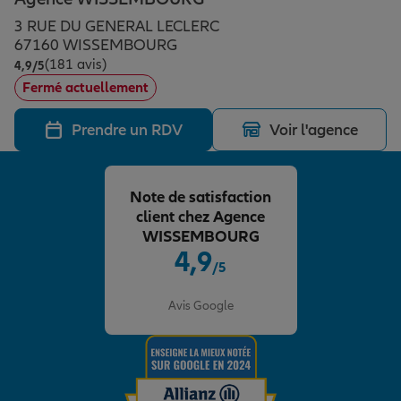
Épargne & retraite
Assurance emprunteur
Prévoyance et dépendance
Protection de la famille
3 RUE DU GENERAL LECLERC
67160 WISSEMBOURG
(181 avis)
Note de 4.9 sur 5
4,9
/5
Vos projets
Assurance animal de compagnie
Protection juridique
Plan épargne retraite
Fermé actuellement
Prendre un RDV
Voir l'agence
Conseil assurance
Assurance vie
Partir en vacances
Note de satisfaction
Outre-mer
Placements financiers
Déménager
client chez Agence
WISSEMBOURG
4,9
/5
Professionnels
Investissements immobiliers
Changer de voiture
Assurance auto
Note de 4.9 sur 5
Avis Google
Allianz en France
Transmission
Départ à la retraite
Assurance habitation
Préparer l’avenir
Le Pack Famille