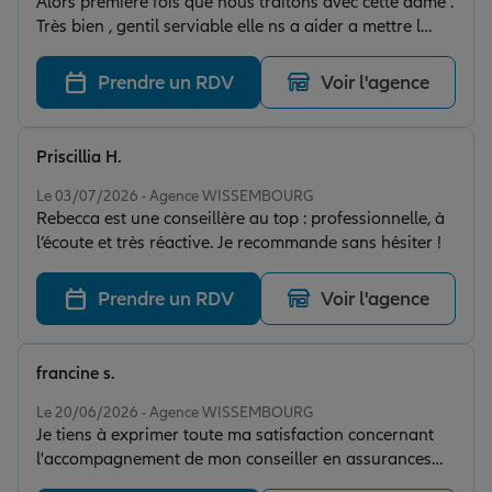
Alors première fois que nous traitons avec cette dame .
Très bien , gentil serviable elle ns a aider a mettre l
application en place . Rien a dire
Prendre un RDV
Voir l'agence
Priscillia H.
Note de 5 sur 5
Le 03/07/2026 - Agence WISSEMBOURG
Rebecca est une conseillère au top : professionnelle, à
l’écoute et très réactive. Je recommande sans hésiter !
Prendre un RDV
Voir l'agence
francine s.
Note de 5 sur 5
Le 20/06/2026 - Agence WISSEMBOURG
Je tiens à exprimer toute ma satisfaction concernant
l'accompagnement de mon conseiller en assurances
Roman Huclin. Son professionnalisme, sa disponibilité